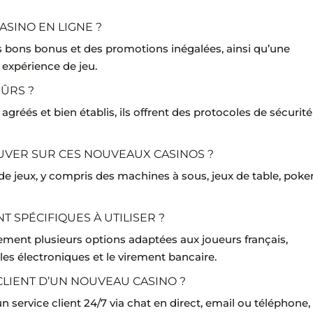
ASINO EN LIGNE ?
 bons bonus et des promotions inégalées, ainsi qu’une
expérience de jeu.
SÛRS ?
agréés et bien établis, ils offrent des protocoles de sécurité
ROUVER SUR CES NOUVEAUX CASINOS ?
 jeux, y compris des machines à sous, jeux de table, poker
NT SPÉCIFIQUES À UTILISER ?
ment plusieurs options adaptées aux joueurs français,
illes électroniques et le virement bancaire.
CLIENT D’UN NOUVEAU CASINO ?
 service client 24/7 via chat en direct, email ou téléphone,