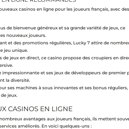
nouveaux casinos en ligne pour les joueurs français, avec de
s de bienvenue généreux et sa grande variété de jeux, ce
les nouveaux joueurs.
ant et des promotions régulières, Lucky 7 attire de nombre
e jeu unique.
 de jeux en direct, ce casino propose des croupiers en dire
rsive.
impressionnante et ses jeux de développeurs de premier p
 la diversité.
our ses machines à sous innovantes et ses bonus réguliers,
 de jeux.
X CASINOS EN LIGNE
 nombreux avantages aux joueurs français, ils mettent souv
services améliorés. En voici quelques-uns :