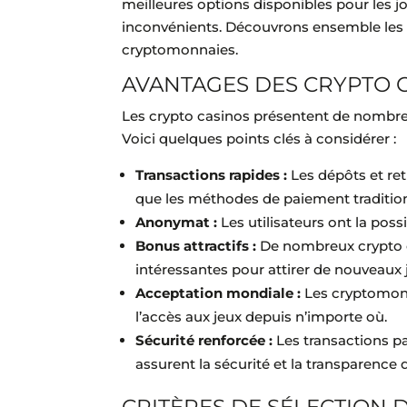
meilleures options disponibles pour les jo
inconvénients. Découvrons ensemble les 
cryptomonnaies.
AVANTAGES DES CRYPTO 
Les crypto casinos présentent de nombreux
Voici quelques points clés à considérer :
Transactions rapides :
Les dépôts et re
que les méthodes de paiement tradition
Anonymat :
Les utilisateurs ont la poss
Bonus attractifs :
De nombreux crypto c
intéressantes pour attirer de nouveaux 
Acceptation mondiale :
Les cryptomonna
l’accès aux jeux depuis n’importe où.
Sécurité renforcée :
Les transactions p
assurent la sécurité et la transparence 