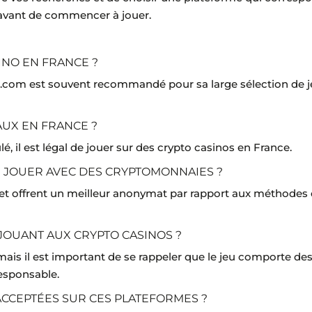
 avant de commencer à jouer.
SINO EN FRANCE ?
ke.com est souvent recommandé pour sa large sélection de 
GAUX EN FRANCE ?
lé, il est légal de jouer sur des crypto casinos en France.
DE JOUER AVEC DES CRYPTOMONNAIES ?
s et offrent un meilleur anonymat par rapport aux méthodes
 JOUANT AUX CRYPTO CASINOS ?
, mais il est important de se rappeler que le jeu comporte de
responsable.
ACCEPTÉES SUR CES PLATEFORMES ?