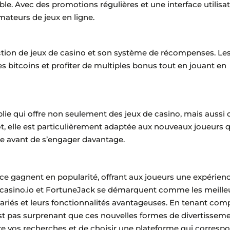
ble. Avec des promotions régulières et une interface utilisa
mateurs de jeux en ligne.
ection de jeux de casino et son système de récompenses. Le
s bitcoins et profiter de multiples bonus tout en jouant en
lie qui offre non seulement des jeux de casino, mais aussi 
pôt, elle est particulièrement adaptée aux nouveaux joueurs 
ne avant de s’engager davantage.
ce gagnent en popularité, offrant aux joueurs une expérien
itcasino.io et FortuneJack se démarquent comme les meille
 variés et leurs fonctionnalités avantageuses. En tenant com
st pas surprenant que ces nouvelles formes de divertissem
ire vos recherches et de choisir une plateforme qui corresp