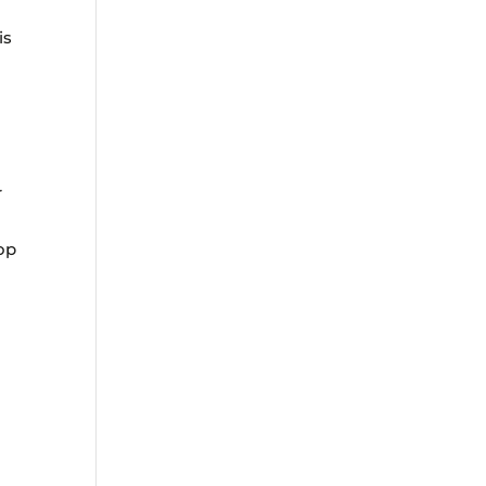
is
r
top