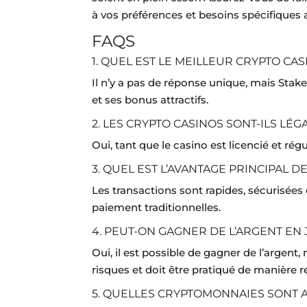
à vos préférences et besoins spécifiques
FAQS
1. QUEL EST LE MEILLEUR CRYPTO CA
Il n’y a pas de réponse unique, mais Sta
et ses bonus attractifs.
2. LES CRYPTO CASINOS SONT-ILS LÉ
Oui, tant que le casino est licencié et régu
3. QUEL EST L’AVANTAGE PRINCIPAL 
Les transactions sont rapides, sécurisée
paiement traditionnelles.
4. PEUT-ON GAGNER DE L’ARGENT EN
Oui, il est possible de gagner de l’argent
risques et doit être pratiqué de manière 
5. QUELLES CRYPTOMONNAIES SONT 