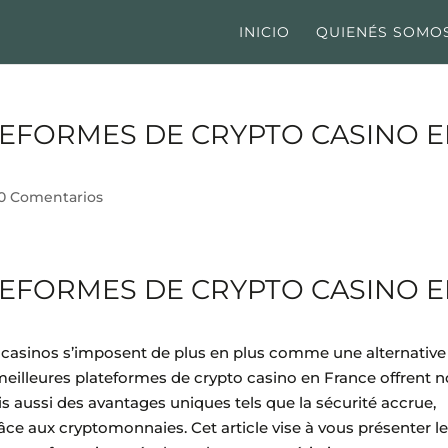
INICIO
QUIENÉS SOMO
TEFORMES DE CRYPTO CASINO 
0 Comentarios
TEFORMES DE CRYPTO CASINO 
o casinos s’imposent de plus en plus comme une alternative
 meilleures plateformes de crypto casino en France offrent 
aussi des avantages uniques tels que la sécurité accrue,
âce aux cryptomonnaies. Cet article vise à vous présenter l