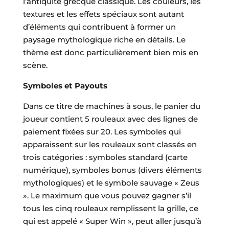
l’antiquité grecque classique. Les couleurs, les
textures et les effets spéciaux sont autant
d’éléments qui contribuent à former un
paysage mythologique riche en détails. Le
thème est donc particulièrement bien mis en
scène.
Symboles et Payouts
Dans ce titre de machines à sous, le panier du
joueur contient 5 rouleaux avec des lignes de
paiement fixées sur 20. Les symboles qui
apparaissent sur les rouleaux sont classés en
trois catégories : symboles standard (carte
numérique), symboles bonus (divers éléments
mythologiques) et le symbole sauvage « Zeus
». Le maximum que vous pouvez gagner s’il
tous les cinq rouleaux remplissent la grille, ce
qui est appelé « Super Win », peut aller jusqu’à