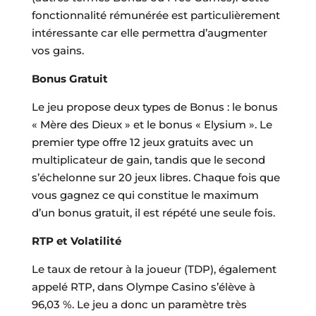
fonctionnalité rémunérée est particulièrement
intéressante car elle permettra d’augmenter
vos gains.
Bonus Gratuit
Le jeu propose deux types de Bonus : le bonus
« Mère des Dieux » et le bonus « Elysium ». Le
premier type offre 12 jeux gratuits avec un
multiplicateur de gain, tandis que le second
s’échelonne sur 20 jeux libres. Chaque fois que
vous gagnez ce qui constitue le maximum
d’un bonus gratuit, il est répété une seule fois.
RTP et Volatilité
Le taux de retour à la joueur (TDP), également
appelé RTP, dans Olympe Casino s’élève à
96,03 %. Le jeu a donc un paramètre très