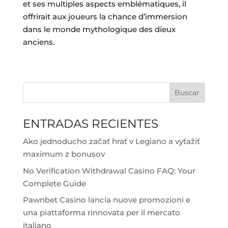
et ses multiples aspects emblématiques, il
offrirait aux joueurs la chance d’immersion
dans le monde mythologique des dieux
anciens.
Buscar
ENTRADAS RECIENTES
Ako jednoducho začať hrať v Legiano a vyťažiť
maximum z bonusov
No Verification Withdrawal Casino FAQ: Your
Complete Guide
Pawnbet Casino lancia nuove promozioni e
una piattaforma rinnovata per il mercato
italiano