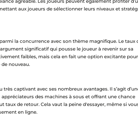
ance agréable. Les joueurs peuvent également profiter d’
tant aux joueurs de sélectionner leurs niveaux et stratég
parmi la concurrence avec son thème magnifique. Le taux 
 argument significatif qui pousse le joueur à revenir sur sa
ativement faibles, mais cela en fait une option excitante pou
e de nouveau.
u très captivant avec ses nombreux avantages. Il s’agit d’un
no appréciateurs des machines à sous et offrant une chance
t taux de retour. Cela vaut la peine d'essayer, même si vou
sement en ligne.