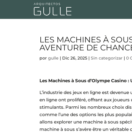
LES MACHINES À SOU
AVENTURE DE CHANC
por
gulle
|
Dic 26, 2025
|
Sin categorizar
|
0 
Les Machines à Sous d’Olympe Casino :
L’industrie des jeux en ligne est devenu
en ligne ont proliféré, offrant aux joueurs
stimulants. Parmi les nombreux choix di
comme l’une des options les plus populai
allons explorer une machine à sous spécif
machine à sous s’avère être un véritable