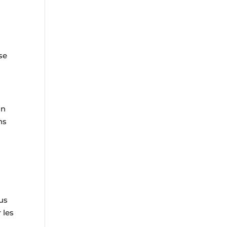
se
in
ns
e
us
 les