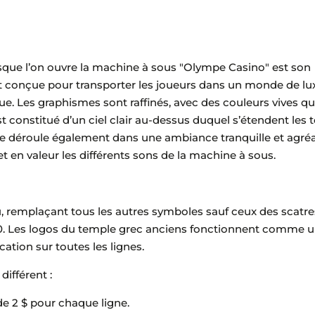
sque l’on ouvre la machine à sous "Olympe Casino" est son
 conçue pour transporter les joueurs dans un monde de lu
ue. Les graphismes sont raffinés, avec des couleurs vives qu
st constitué d’un ciel clair au-dessus duquel s’étendent les t
se déroule également dans une ambiance tranquille et agréa
n valeur les différents sons de la machine à sous.
u, remplaçant tous les autres symboles sauf ceux des scatre
t 10. Les logos du temple grec anciens fonctionnent comme 
cation sur toutes les lignes.
ifférent :
 2 $ pour chaque ligne.