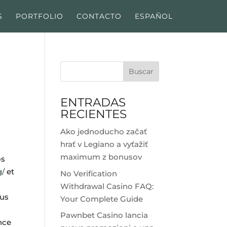
S
PORTFOLIO
CONTACTO
ESPAÑOL
Buscar
ENTRADAS
RECIENTES
Ako jednoducho začať
hrať v Legiano a vyťažiť
maximum z bonusov
os
g/
et
No Verification
Withdrawal Casino FAQ:
ous
Your Complete Guide
Pawnbet Casino lancia
nce