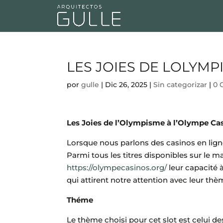
LES JOIES DE LOLYMP
por
gulle
|
Dic 26, 2025
|
Sin categorizar
|
0 
Les Joies de l’Olympisme à l’Olympe Ca
Lorsque nous parlons des casinos en ligne, 
Parmi tous les titres disponibles sur le m
https://olympecasinos.org/
leur capacité à
qui attirent notre attention avec leur t
Théme
Le thème choisi pour cet slot est celui d