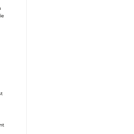
u
ie
st
nt