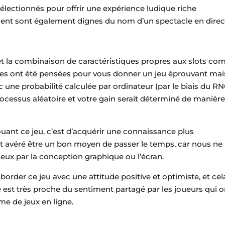
lectionnés pour offrir une expérience ludique riche
înent sont également dignes du nom d’un spectacle en direc
et la combinaison de caractéristiques propres aux slots c
tures ont été pensées pour vous donner un jeu éprouvant mai
 une probabilité calculée par ordinateur (par le biais du RN
processus aléatoire et votre gain serait déterminé de manièr
uant ce jeu, c’est d’acquérir une connaissance plus
st avéré être un bon moyen de passer le temps, car nous ne
eux par la conception graphique ou l’écran.
rder ce jeu avec une attitude positive et optimiste, et cel
est très proche du sentiment partagé par les joueurs qui o
me de jeux en ligne.