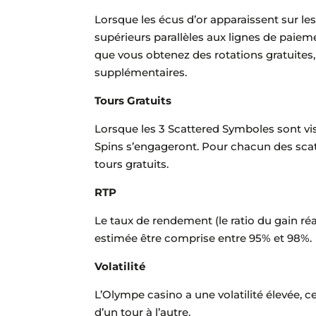
Lorsque les écus d’or apparaissent sur l
supérieurs parallèles aux lignes de paieme
que vous obtenez des rotations gratuites,
supplémentaires.
Tours Gratuits
Lorsque les 3 Scattered Symboles sont vis
Spins s’engageront. Pour chacun des scatte
tours gratuits.
RTP
Le taux de rendement (le ratio du gain réa
estimée être comprise entre 95% et 98%.
Volatilité
L’Olympe casino a une volatilité élevée, c
d’un tour à l’autre.