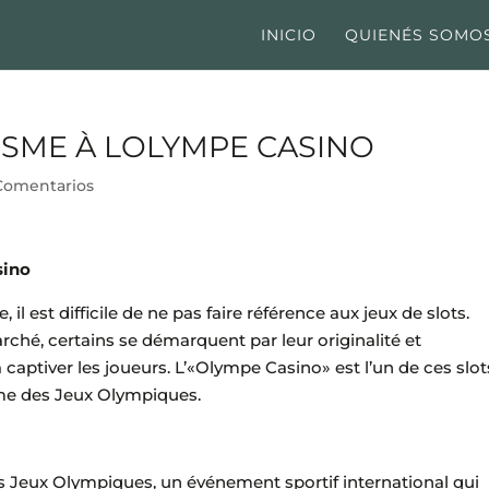
INICIO
QUIENÉS SOMO
ISME À LOLYMPE CASINO
Comentarios
sino
il est difficile de ne pas faire référence aux jeux de slots.
arché, certains se démarquent par leur originalité et
 captiver les joueurs. L’«Olympe Casino» est l’un de ces slot
hème des Jeux Olympiques.
es Jeux Olympiques, un événement sportif international qui