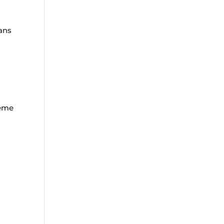
ans
ième