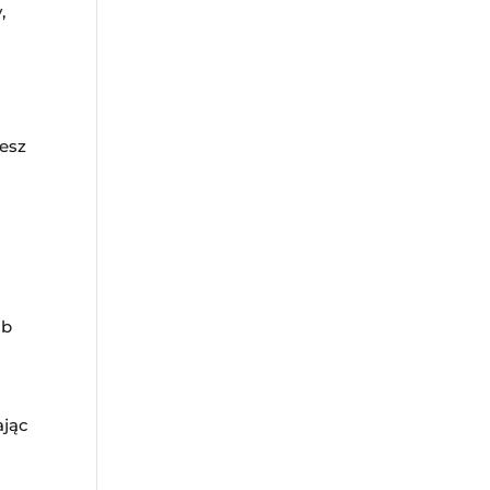
,
o
iesz
ub
ając