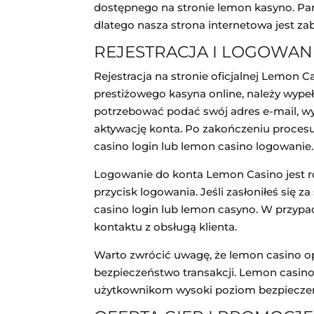
dostępnego na stronie lemon kasyno. Pami
dlatego nasza strona internetowa jest za
REJESTRACJA I LOGOWAN
Rejestracja na stronie oficjalnej Lemon C
prestiżowego kasyna online, należy wypełn
potrzebować podać swój adres e-mail, w
aktywację konta. Po zakończeniu procesu
casino login lub lemon casino logowanie.
Logowanie do konta Lemon Casino jest rów
przycisk logowania. Jeśli zasłoniłeś się
casino login lub lemon casyno. W przyp
kontaktu z obsługą klienta.
Warto zwrócić uwagę, że lemon casino op
bezpieczeństwo transakcji. Lemon casino 
użytkownikom wysoki poziom bezpiecze