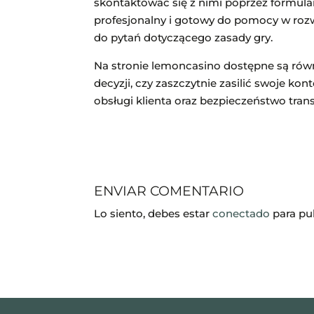
skontaktować się z nimi poprzez formular
profesjonalny i gotowy do pomocy w ro
do pytań dotyczącego zasady gry.
Na stronie lemoncasino dostępne są rów
decyzji, czy zaszczytnie zasilić swoje k
obsługi klienta oraz bezpieczeństwo trans
ENVIAR COMENTARIO
Lo siento, debes estar
conectado
para pu