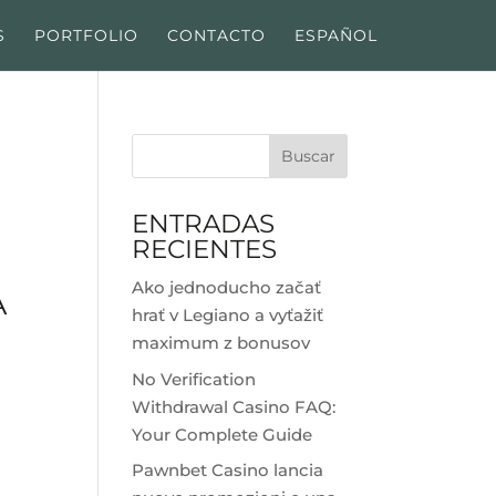
S
PORTFOLIO
CONTACTO
ESPAÑOL
Buscar
ENTRADAS
RECIENTES
Ako jednoducho začať
A
hrať v Legiano a vyťažiť
maximum z bonusov
No Verification
Withdrawal Casino FAQ:
Your Complete Guide
Pawnbet Casino lancia