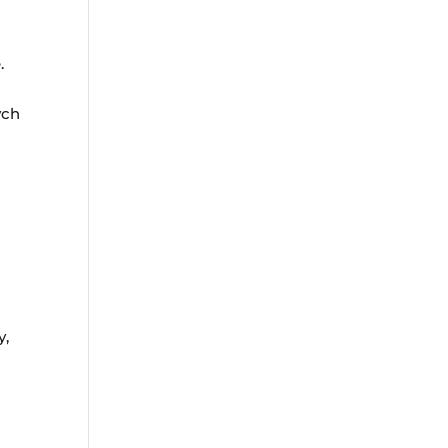
.
,
ych
y,