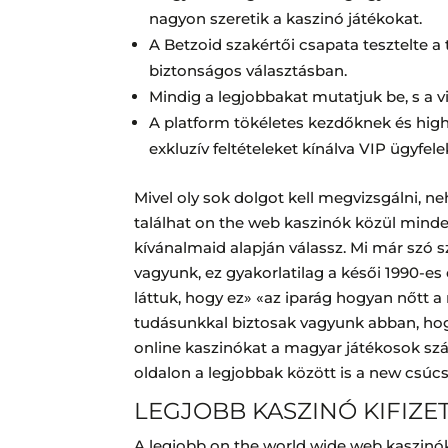
nagyon szeretik a kaszinó játékokat.
A Betzoid szakértői csapata tesztelte 
biztonságos választásban.
Mindig a legjobbakat mutatjuk be, s a vil
A platform tökéletes kezdőknek és high
exkluzív feltételeket kínálva VIP ügyfel
Mivel oly sok dolgot kell megvizsgálni, n
találhat on the web kaszinók közül minde
kívánalmaid alapján válassz. Mi már szó s
vagyunk, ez gyakorlatilag a késői 1990-es
láttuk, hogy ez» «az iparág hogyan nőtt a 
tudásunkkal biztosak vagyunk abban, ho
online kaszinókat a magyar játékosok szá
oldalon a legjobbak között is a new csúcso
LEGJOBB KASZINÓ KIFIZE
A legjobb on the world wide web kaszinók