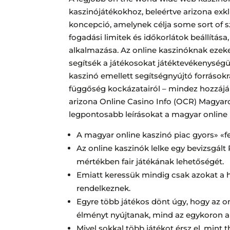
kaszinójátékokhoz, beleértve arizona exklu
koncepció, amelynek célja some sort of 
fogadási limitek és időkorlátok beállítása
alkalmazása. Az online kaszinóknak ezeke
segítsék a játékosokat játéktevékenységük
kaszinó emellett segítségnyújtó forrásokra
függőség kockázatairól – mindez hozzájá
arizona Online Casino Info (OCR) Magyaro
legpontosabb leírásokat a magyar online
A magyar online kaszinó piac gyors» «fe
Az online kaszinók lelke egy bevizsgált
mértékben fair játékának lehetőségét.
Emiatt keressük mindig csak azokat a 
rendelkeznek.
Egyre több játékos dönt úgy, hogy az
élményt nyújtanak, mind az egykoron a
Mivel sokkal több játékot érsz el, mint