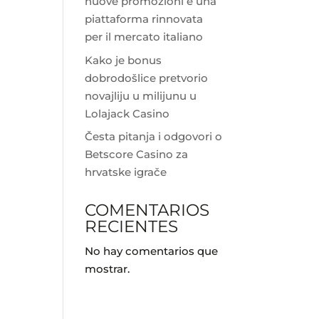
nuove promozioni e una
piattaforma rinnovata
per il mercato italiano
Kako je bonus
dobrodošlice pretvorio
novajliju u milijunu u
Lolajack Casino
Česta pitanja i odgovori o
Betscore Casino za
hrvatske igrače
COMENTARIOS
RECIENTES
No hay comentarios que
mostrar.