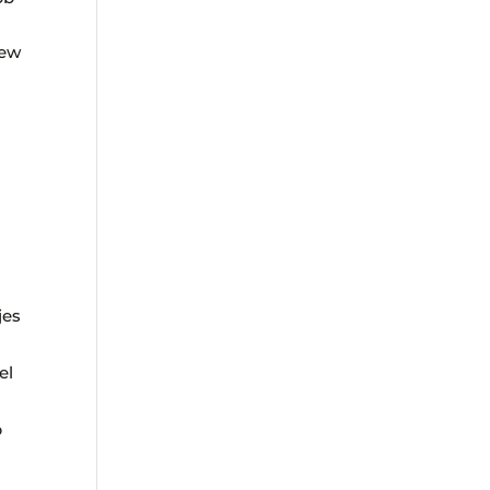
new
k
jes
el
b