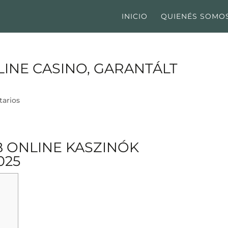
INICIO
QUIENÉS SOMO
INE CASINO, GARANTÁLT
arios
 ONLINE KASZINÓK
025