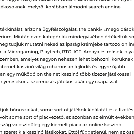
átékosoknak, melyről korábban álmodni search engine
tékkínálat, arizona ügyfélszolgálat, the banki» «megoldások
érium. Miután ezen kategóriák mindegyikében értékeltük 
meg tudjuk mutatni neked az iparág krémjébe tartozó onlin
ők, a Microgaming, Playtech, RTG, IGT, Amaya és mások, oly
 szemben, amelyet nagyon nehezen lehet behozni, koruknak
nternet kaszinó világ rohamosan fejlődik és egyre újabb
ban egy működő on the net kaszinó több tízezer játékossal
elnyerésekor a szerencsés játékos akár egy csapással
jük bónuszaikat, some sort of játékok kínálatát és a fizetés
olt some sort of piacvezető, ez azonban az elmúlt évekbe
szág valószínűleg egy kiemelt piaca az online kaszinó
szeretik a kaszinó játékokat. Ettől függetlenül, nem az ös