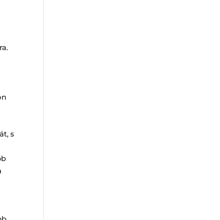
ra.
on
t, s
bb
a
bb