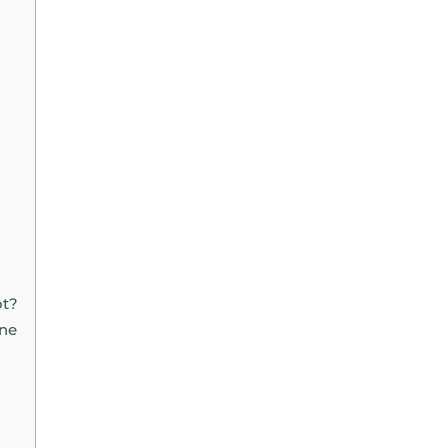
n
ót?
ine