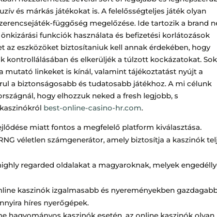
zív és márkás játékokat is. A felelősségteljes játék olyan
szerencsejáték-függőség megelőzése. Ide tartozik a brand 
, önkizárási funkciók használata és befizetési korlátozások
t az eszközöket biztosítaniuk kell annak érdekében, hogy
 kontrollálásában és elkerüljék a túlzott kockázatokat. So
 mutató linkeket is kínál, valamint tájékoztatást nyújt a
rul a biztonságosabb és tudatosabb játékhoz. A mi célunk
rszágnál, hogy elhozzuk neked a fresh legjobb, s
 kaszinókról
best-online-casino-hr.com
.
jlődése miatt fontos a megfelelő platform kiválasztása.
 RNG véletlen számgenerátor, amely biztosítja a kaszinók tel
highly regarded oldalakat a magyaroknak, melyek engedélly
 online kaszinók izgalmasabb és nyereményekben gazdagab
nnyira híres nyerőgépek.
 the hagyományos kaszinók esetén, az online kaszinók olyan