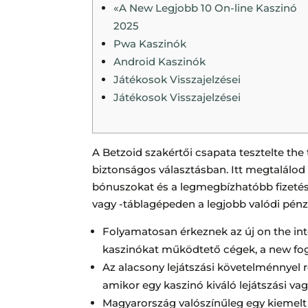
«A New Legjobb 10 On-line Kaszinó
2025
Pwa Kaszinók
Android Kaszinók
Játékosok Visszajelzései
Játékosok Visszajelzései
A Betzoid szakértői csapata tesztelte th
biztonságos választásban. Itt megtalálod
bónuszokat és a legmegbízhatóbb fizetés
vagy -táblagépeden a legjobb valódi pénz
Folyamatosan érkeznek az új on the inte
kaszinókat működtető cégek, a new fog
Az alacsony lejátszási követelménnyel 
amikor egy kaszinó kiváló lejátszási va
Magyarország valószínűleg egy kiemelt 