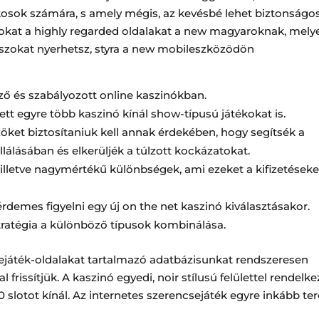
kosok számára, s amely mégis, az kevésbé lehet biztonságo
zokat a highly regarded oldalakat a new magyaroknak, mely
szokat nyerhetsz, styra a new mobileszközödön
ező és szabályozott online kaszinókban.
lett egyre több kaszinó kínál show-típusú játékokat is.
öket biztosítaniuk kell annak érdekében, hogy segítsék a
álásában és elkerüljék a túlzott kockázatokat.
, illetve nagymértékű különbségek, ami ezeket a kifizetéseke
demes figyelni egy új on the net kaszinó kiválasztásakor.
stratégia a különböző típusok kombinálása.
sejáték-oldalakat tartalmazó adatbázisunkat rendszeresen
frissítjük. A kaszinó egyedi, noir stílusú felülettel rendelke
 slotot kínál. Az internetes szerencsejáték egyre inkább ter