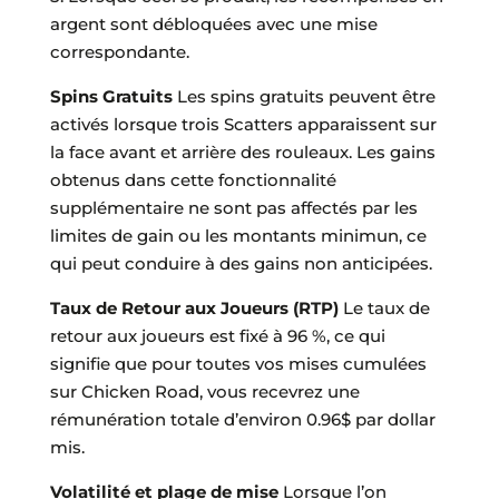
argent sont débloquées avec une mise
correspondante.
Spins Gratuits
Les spins gratuits peuvent être
activés lorsque trois Scatters apparaissent sur
la face avant et arrière des rouleaux. Les gains
obtenus dans cette fonctionnalité
supplémentaire ne sont pas affectés par les
limites de gain ou les montants minimun, ce
qui peut conduire à des gains non anticipées.
Taux de Retour aux Joueurs (RTP)
Le taux de
retour aux joueurs est fixé à 96 %, ce qui
signifie que pour toutes vos mises cumulées
sur Chicken Road, vous recevrez une
rémunération totale d’environ 0.96$ par dollar
mis.
Volatilité et plage de mise
Lorsque l’on