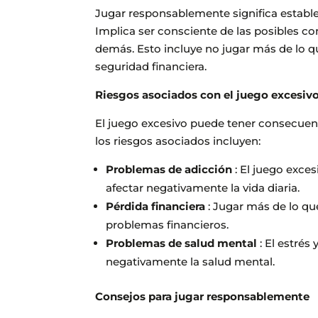
Jugar responsablemente significa estable
Implica ser consciente de las posibles c
demás. Esto incluye no jugar más de lo q
seguridad financiera.
Riesgos asociados con el juego excesiv
El juego excesivo puede tener consecuenc
los riesgos asociados incluyen:
Problemas de adicción
: El juego exce
afectar negativamente la vida diaria.
Pérdida financiera
: Jugar más de lo qu
problemas financieros.
Problemas de salud mental
: El estrés
negativamente la salud mental.
Consejos para jugar responsablemente