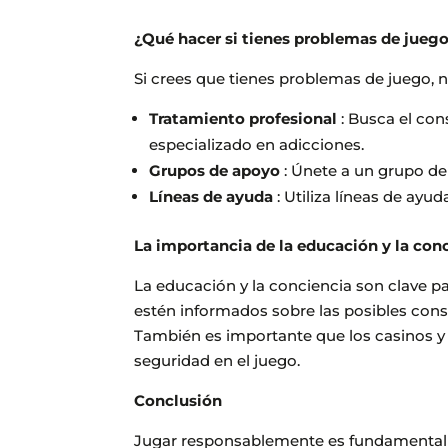
¿Qué hacer si tienes problemas de jueg
Si crees que tienes problemas de juego, 
Tratamiento profesional
: Busca el con
especializado en adicciones.
Grupos de apoyo
: Únete a un grupo d
Líneas de ayuda
: Utiliza líneas de ayu
La importancia de la educación y la con
La educación y la conciencia son clave p
estén informados sobre las posibles cons
También es importante que los casinos y
seguridad en el juego.
Conclusión
Jugar responsablemente es fundamental pa