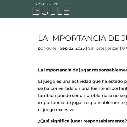
LA IMPORTANCIA DE
por
gulle
|
Sep 22, 2025
|
Sin categorizar
|
0 
La importancia de jugar responsableme
El juego es una actividad que ha estado p
se ha convertido en una fuente important
también puede ser un problema si no se j
importancia de jugar responsablemente
el juego excesivo.
¿Qué significa jugar responsablemente