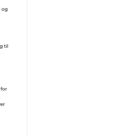
e og
 til
 for
ver