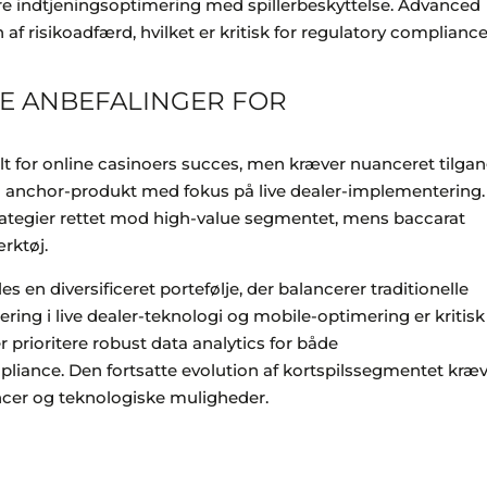
re indtjeningsoptimering med spillerbeskyttelse. Advanced
 af risikoadfærd, hvilket er kritisk for regulatory complianc
KE ANBEFALINGER FOR
t for online casinoers succes, men kræver nuanceret tilgang
m anchor-produkt med fokus på live dealer-implementering.
rategier rettet mod high-value segmentet, mens baccarat
rktøj.
 en diversificeret portefølje, der balancerer traditionelle
ering i live dealer-teknologi og mobile-optimering er kritisk
prioritere robust data analytics for både
liance. Den fortsatte evolution af kortspilssegmentet kræ
rencer og teknologiske muligheder.