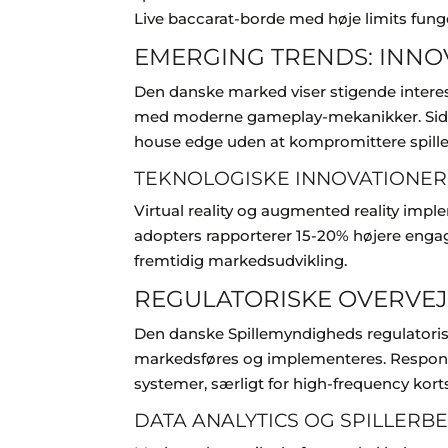
Live baccarat-borde med høje limits fung
EMERGING TRENDS: INNO
Den danske marked viser stigende interess
med moderne gameplay-mekanikker. Side b
house edge uden at kompromittere spille
TEKNOLOGISKE INNOVATIONER
Virtual reality og augmented reality impl
adopters rapporterer 15-20% højere engage
fremtidig markedsudvikling.
REGULATORISKE OVERVE
Den danske Spillemyndigheds regulatorisk
markedsføres og implementeres. Responsi
systemer, særligt for high-frequency korts
DATA ANALYTICS OG SPILLERB