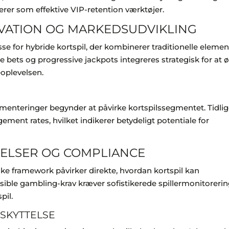
erer som effektive VIP-retention værktøjer.
VATION OG MARKEDSUDVIKLING
e for hybride kortspil, der kombinerer traditionelle elemen
ets og progressive jackpots integreres strategisk for at 
oplevelsen.
ementeringer begynder at påvirke kortspilssegmentet. Tidli
ment rates, hvilket indikerer betydeligt potentiale for
JELSER OG COMPLIANCE
e framework påvirker direkte, hvordan kortspil kan
ble gambling-krav kræver sofistikerede spillermonitoreri
pil.
ESKYTTELSE