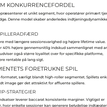
SOM KONKURRENCEFORDEL
præsenterer et unikt segment, hvor operatører primært tje
edge. Denne model skaber anderledes indtjeningsdynamikk
SPILLERADFÆRD
ere med længere sessionsvarighed og højere lifetime value.
 har 40% højere gennemsnitlig indskud sammenlignet med a
viser også større loyalitet over for specifikke platforme,
re rentable på lang sigt.
ENTETS FORETRUKNE SPIL
formatet, særligt blandt high-roller segmentet. Spillets enk
 image gør det attraktivt for affluente spillere.
IP-STRATEGIER
dsatser leverer baccarat konsistente marginer. Vigtigst er
ser, hvor enkelte sessioner kan generere betydelige indtægter