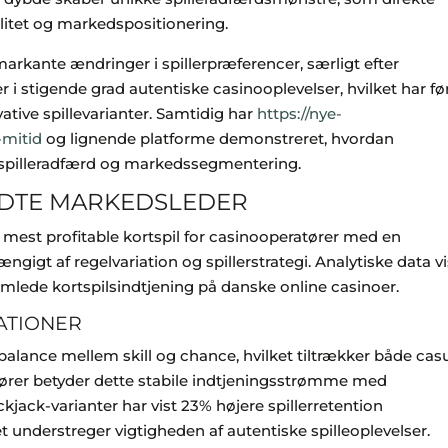
ilitet og markedspositionering.
rkante ændringer i spillerpræferencer, særligt efter
 i stigende grad autentiske casinooplevelser, hvilket har ført
vative spillevarianter. Samtidig har
https://nye-
-mitid
og lignende platforme demonstreret, hvordan
 spilleradfærd og markedssegmentering.
IDTE MARKEDSLEDER
 mest profitable kortspil for casinooperatører med en
igt af regelvariation og spillerstrategi. Analytiske data vi
amlede kortspilsindtjening på danske online casinoer.
ATIONER
 balance mellem skill og chance, hvilket tiltrækker både cas
ratører betyder dette stabile indtjeningsstrømme med
ckjack-varianter har vist 23% højere spillerretention
understreger vigtigheden af autentiske spilleoplevelser.