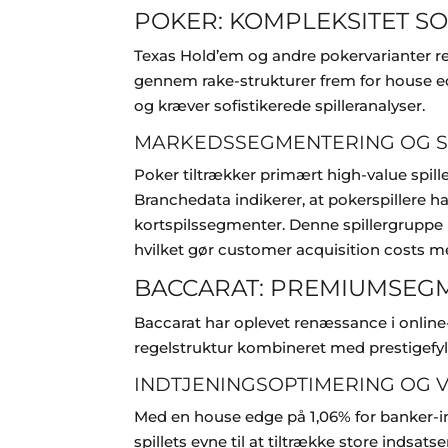
POKER: KOMPLEKSITET 
Texas Hold’em og andre pokervarianter re
gennem rake-strukturer frem for house 
og kræver sofistikerede spilleranalyser.
MARKEDSSEGMENTERING OG 
Poker tiltrækker primært high-value spill
Branchedata indikerer, at pokerspillere
kortspilssegmenter. Denne spillergruppe ud
hvilket gør customer acquisition costs me
BACCARAT: PREMIUMSEGM
Baccarat har oplevet renæssance i online-
regelstruktur kombineret med prestigefyldt
INDTJENINGSOPTIMERING OG V
Med en house edge på 1,06% for banker-in
spillets evne til at tiltrække store indsat