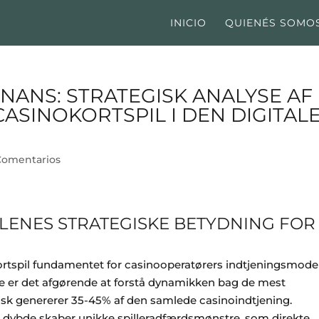
INICIO
QUIENÉS SOMO
NANS: STRATEGISK ANALYSE AF
ASINOKORTSPIL I DEN DIGITAL
Comentarios
LLENES STRATEGISKE BETYDNING FOR
rtspil fundamentet for casinooperatørers indtjeningsmodel
ere er det afgørende at forstå dynamikken bag de mest
pisk genererer 35-45% af den samlede casinoindtjening.
e dybde skaber unikke spilleradfærdsmønstre, som direkte