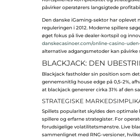
påvirker operatørers langsigtede profitab
Den danske iGaming-sektor har oplevet ma
reguleringen i 2012. Moderne spillere søger
øget fokus på live dealer-kortspil og inno
danskecasinoer.com/online-casino-uden
alternative adgangsmetoder kan påvirke
BLACKJACK: DEN UBESTR
Blackjack fastholder sin position som det
gennemsnitlig house edge på 0,5-2%, afhæng
at blackjack genererer cirka 31% af den s
STRATEGISKE MARKEDSIMPLIK
Spillets popularitet skyldes den optimale
spillere og erfarne strategister. For ope
forudsigelige volatilitetsmønstre. Live bla
sammenlignet med RNG-versioner, hvilket 