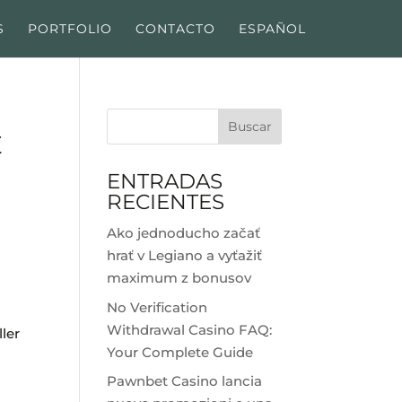
S
PORTFOLIO
CONTACTO
ESPAÑOL
Buscar
E
ENTRADAS
RECIENTES
Ako jednoducho začať
hrať v Legiano a vyťažiť
maximum z bonusov
No Verification
Withdrawal Casino FAQ:
ler
Your Complete Guide
Pawnbet Casino lancia