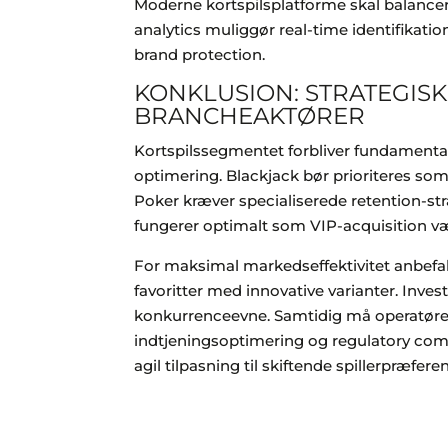
Moderne kortspilsplatforme skal balance
analytics muliggør real-time identifikation
brand protection.
KONKLUSION: STRATEGIS
BRANCHEAKTØRER
Kortspilssegmentet forbliver fundamental
optimering. Blackjack bør prioriteres so
Poker kræver specialiserede retention-st
fungerer optimalt som VIP-acquisition væ
For maksimal markedseffektivitet anbefales
favoritter med innovative varianter. Invest
konkurrenceevne. Samtidig må operatører 
indtjeningsoptimering og regulatory comp
agil tilpasning til skiftende spillerpræfe