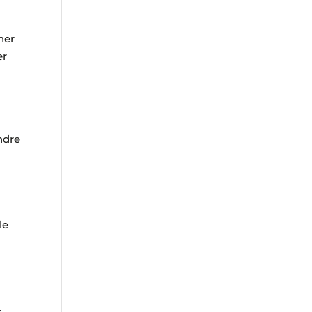
ner
er
ndre
le
.