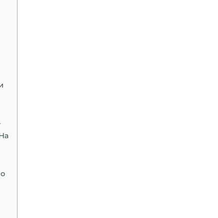
и
–
 На
но