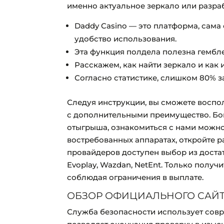
именно актуальное зеркало или разра
Daddy Casino — это платформа, сама
удобство использования.
Эта функция полдела полезна гембле
Расскажем, как найти зеркало и как 
Согласно статистике, слишком 80% з
Следуя инструкции, вы сможете воспо
с дополнительными преимущество. Бо
отыгрыша, ознакомиться с нами можно
востребованных аппаратах, откройте 
провайдеров доступен выбор из достато
Evoplay, Wazdan, NetEnt. Только полу
соблюдая ограничения в выплате.
ОБЗОР ОФИЦИАЛЬНОГО САЙТ
Служба безопасности использует совр