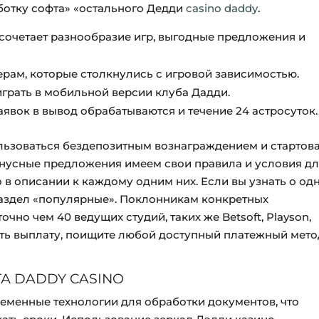
ботку софта» «остального Дедди
casino daddy
.
 сочетает разнообразие игр, выгодные предложения и
рам, которые столкнулись с игровой зависимостью.
играть в мобильной версии клуба Дадди.
аявок в вывод обрабатываются и течение 24 астросуток.
льзоваться бездепозитным вознаграждением и стартов
нусные предложения имеем свои правила и условия д
 в описании к каждому одним них. Если вы узнать о од
раздел «популярные». Поклонникам конкретных
чно чем 40 ведущих студий, таких же Betsoft, Playson,
чить выплату, поищите любой доступный платежный мето
А DADDY CASINO
еменные технологии для обработки документов, что