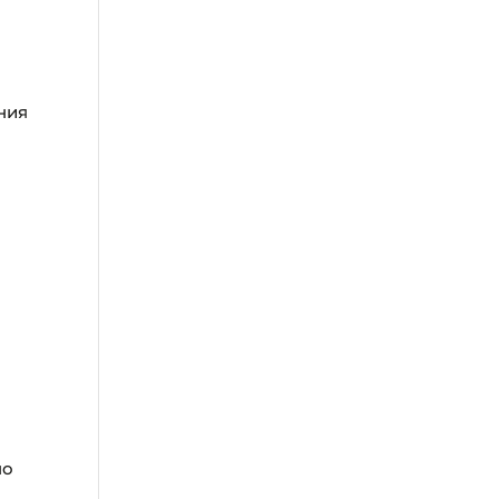
ния
а
но