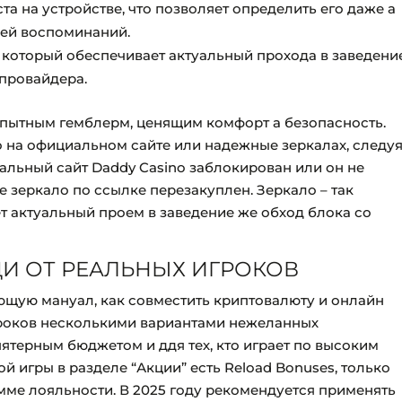
а на устройстве, что позволяет определить его даже а
ней воспоминаний.
, который обеспечивает актуальный прохода в заведени
провайдера.
 опытным гемблерм, ценящим комфорт а безопасность.
 на официальном сайте или надежные зеркалах, следу
альный сайт Daddy Casino заблокирован или он не
е зеркало по ссылке перезакуплен. Зеркало – так
т актуальный проем в заведение же обход блока со
ДИ ОТ РЕАЛЬНЫХ ИГРОКОВ
щую мануал, как совместить криптовалюту и онлайн
игроков несколькими вариантами нежеланных
ятерным бюджетом и ддя тех, кто играет по высоким
й игры в разделе “Акции” есть Reload Bonuses, только
мме лояльности. В 2025 году рекомендуется применять