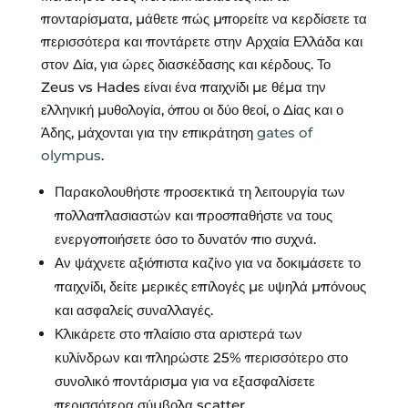
πονταρίσματα, μάθετε πώς μπορείτε να κερδίσετε τα
περισσότερα και ποντάρετε στην Αρχαία Ελλάδα και
στον Δία, για ώρες διασκέδασης και κέρδους. Το
Zeus vs Hades είναι ένα παιχνίδι με θέμα την
ελληνική μυθολογία, όπου οι δύο θεοί, ο Δίας και ο
Άδης, μάχονται για την επικράτηση
gates of
olympus
.
Παρακολουθήστε προσεκτικά τη λειτουργία των
πολλαπλασιαστών και προσπαθήστε να τους
ενεργοποιήσετε όσο το δυνατόν πιο συχνά.
Αν ψάχνετε αξιόπιστα καζίνο για να δοκιμάσετε το
παιχνίδι, δείτε μερικές επιλογές με υψηλά μπόνους
και ασφαλείς συναλλαγές.
Κλικάρετε στο πλαίσιο στα αριστερά των
κυλίνδρων και πληρώστε 25% περισσότερο στο
συνολικό ποντάρισμα για να εξασφαλίσετε
περισσότερα σύμβολα scatter.