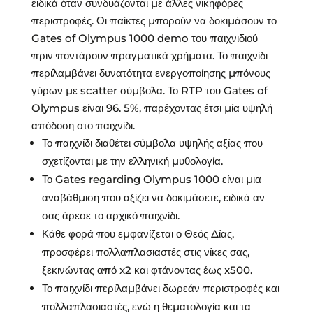
ειδικά όταν συνδυάζονται με άλλες νικηφόρες
περιστροφές. Οι παίκτες μπορούν να δοκιμάσουν το
Gates of Olympus 1000 demo του παιχνιδιού
πριν ποντάρουν πραγματικά χρήματα. Το παιχνίδι
περιλαμβάνει δυνατότητα ενεργοποίησης μπόνους
γύρων με scatter σύμβολα. Το RTP του Gates of
Olympus είναι 96. 5%, παρέχοντας έτσι μία υψηλή
απόδοση στο παιχνίδι.
Το παιχνίδι διαθέτει σύμβολα υψηλής αξίας που
σχετίζονται με την ελληνική μυθολογία.
Το Gates regarding Olympus 1000 είναι μια
αναβάθμιση που αξίζει να δοκιμάσετε, ειδικά αν
σας άρεσε το αρχικό παιχνίδι.
Κάθε φορά που εμφανίζεται ο Θεός Δίας,
προσφέρει πολλαπλασιαστές στις νίκες σας,
ξεκινώντας από x2 και φτάνοντας έως x500.
Το παιχνίδι περιλαμβάνει δωρεάν περιστροφές και
πολλαπλασιαστές, ενώ η θεματολογία και τα