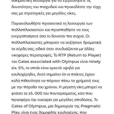
δοκιμαστική λειτουργία για να εξερευνήσετε τις
δυνατότητες του παιχνιδιού και προκαλέστε την τύχη
σας με στρατηγικές για μεγάλες νίκες.
Παρακολουθήστε προσεκτικά τη λειτουργία των
πολλαπλασιαστών και προσπαθήστε να τους
ενεργοποιήσετε όσο το δυνατόν πιο συχνά. Οι
πολλαπλασιαστές μπορούν να αυξήσουν δραματικά
τα κέρδη σας, ειδικά όταν συνδυάζονται με άλλες
νικηφόρες περιστροφές. Το RTP (Return to Player)
του Gates associated with Olympus είναι ninety
six. 5%, το οποίο είναι αρκετά υψηλό για
κουλοχέρηδες. Αυτό σημαίνει ότι οι παίκτες έχουν
καλή πιθανότητα να πάρουν πίσω τα χρήματά τους
με την πάροδο του χρόνου. Η μέγιστη νίκη μπορεί να
φτάσει τα x5. 000 του πονταρίσματος, κάτι που
προσφέρει την ευκαιρία για μεγάλες αποδόσεις. Το
Gates of Olympus, μία δημιουργία της Pragmatic
Play, είναι ένας δημοφιλής κουλοχέρης, που