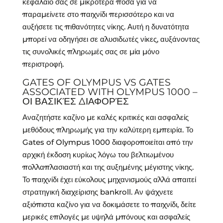
κεφάλαιό σας σε μικρότερα ποσά για να
παραμείνετε στο παιχνίδι περισσότερο και να
αυξήσετε τις πιθανότητες νίκης. Αυτή η δυνατότητα
μπορεί να οδηγήσει σε αλυσιδωτές νίκες, αυξάνοντας
τις συνολικές πληρωμές σας σε μία μόνο
περιστροφή.
GATES OF OLYMPUS VS GATES
ASSOCIATED WITH OLYMPUS 1000 –
ΟΙ ΒΑΣΙΚΈΣ ΔΙΑΦΟΡΈΣ
Αναζητήστε καζίνο με καλές κριτικές και ασφαλείς
μεθόδους πληρωμής για την καλύτερη εμπειρία. Το
Gates of Olympus 1000 διαφοροποιείται από την
αρχική έκδοση κυρίως λόγω του βελτιωμένου
πολλαπλασιαστή και της αυξημένης μέγιστης νίκης.
Το παιχνίδι έχει εύκολους μηχανισμούς αλλά απαιτεί
στρατηγική διαχείρισης bankroll. Αν ψάχνετε
αξιόπιστα καζίνο για να δοκιμάσετε το παιχνίδι, δείτε
μερικές επιλογές με υψηλά μπόνους και ασφαλείς