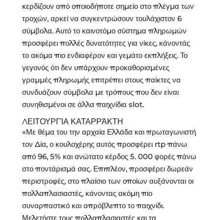
κερδίζουν από οποιοδήποτε σημείο στο πλέγμα των
τροχών, αρκεί να συγκεντρώσουν τουλάχιστον 6
σύμβολα. Αυτό το καινοτόμο σύστημα πληρωμών
προσφέρει πολλές δυνατότητες για νίκες, κάνοντάς
το ακόμα πιο ενδιαφέρον και γεμάτο εκπλήξεις. Το
γεγονός ότι δεν υπάρχουν προκαθορισμένες
γραμμές πληρωμής επιτρέπει στους παίκτες να
συνδυάζουν σύμβολα με τρόπους που δεν είναι
συνηθισμένοι σε άλλα παιχνίδια slot.
ΛΕΙΤΟΥΡΓΊΑ ΚΑΤΑΡΡΆΚΤΗ
«Με θέμα του την αρχαία Ελλάδα και πρωταγωνιστή
τον Δία, ο κουλοχέρης αυτός προσφέρει rtp πάνω
από 96, 5% και ανώτατο κέρδος 5. 000 φορές πάνω
στο ποντάρισμά σας. Επιπλέον, προσφέρει δωρεάν
περιστροφές, στο πλαίσιο των οποίων αυξάνονται οι
πολλαπλασιαστές, κάνοντας ακόμη πιο
συναρπαστικό και απρόβλεπτο το παιχνίδι.
Μελετήστε τους πολλαπλασιαστές και τα