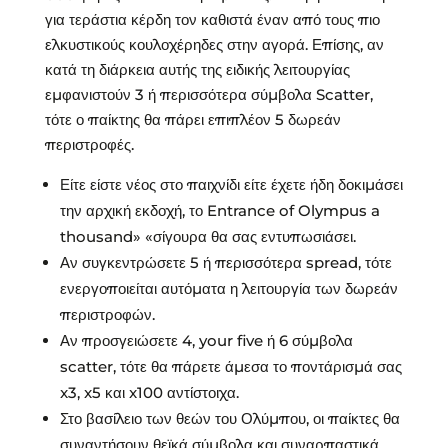
για τεράστια κέρδη τον καθιστά έναν από τους πιο
ελκυστικούς κουλοχέρηδες στην αγορά. Επίσης, αν
κατά τη διάρκεια αυτής της ειδικής λειτουργίας
εμφανιστούν 3 ή περισσότερα σύμβολα Scatter,
τότε ο παίκτης θα πάρει επιπλέον 5 δωρεάν
περιστροφές.
Είτε είστε νέος στο παιχνίδι είτε έχετε ήδη δοκιμάσει
την αρχική εκδοχή, το Entrance of Olympus a
thousand» «σίγουρα θα σας εντυπωσιάσει.
Αν συγκεντρώσετε 5 ή περισσότερα spread, τότε
ενεργοποιείται αυτόματα η λειτουργία των δωρεάν
περιστροφών.
Αν προσγειώσετε 4, your five ή 6 σύμβολα
scatter, τότε θα πάρετε άμεσα το ποντάρισμά σας
x3, x5 και x100 αντίστοιχα.
Στο βασίλειο των θεών του Ολύμπου, οι παίκτες θα
συναντήσουν θεϊκά σύμβολα και συναρπαστικά