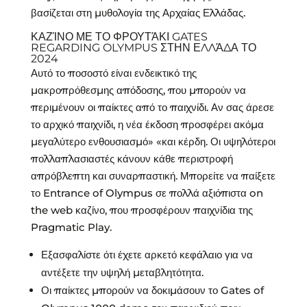
βασίζεται στη μυθολογία της Αρχαίας Ελλάδας.
ΚΑΖΊΝΟ ΜΕ ΤΟ ΦΡΟΥΤΆΚΙ GATES
REGARDING OLYMPUS ΣΤΗΝ ΕΛΛΆΔΑ ΤΟ
2024
Αυτό το ποσοστό είναι ενδεικτικό της
μακροπρόθεσμης απόδοσης, που μπορούν να
περιμένουν οι παίκτες από το παιχνίδι. Αν σας άρεσε
το αρχικό παιχνίδι, η νέα έκδοση προσφέρει ακόμα
μεγαλύτερο ενθουσιασμό» «και κέρδη. Οι υψηλότεροι
πολλαπλασιαστές κάνουν κάθε περιστροφή
απρόβλεπτη και συναρπαστική. Μπορείτε να παίξετε
το Entrance of Olympus σε πολλά αξιόπιστα on
the web καζίνο, που προσφέρουν παιχνίδια της
Pragmatic Play.
Εξασφαλίστε ότι έχετε αρκετό κεφάλαιο για να
αντέξετε την υψηλή μεταβλητότητα.
Οι παίκτες μπορούν να δοκιμάσουν το Gates of