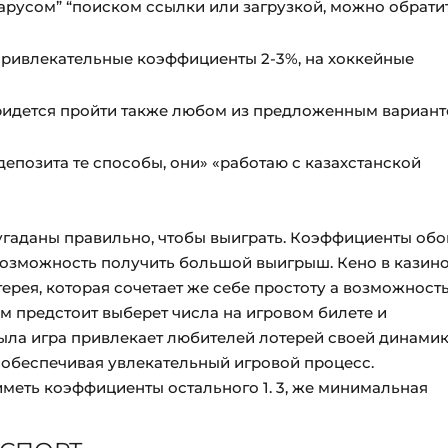
русом” “поиском ссылки или загрузкой, можно обрати
привлекательные коэффициенты 2-3%, на хоккейные
ридется пройти также любом из предложенным вариант
депозита те способы, они» «работаю с казахстанской
гаданы правильно, чтобы выиграть. Коэффициенты обо
возможность получить большой выигрыш. Кено в казин
ерея, которая сочетает же себе простоту а возможност
м предстоит выберет числа на игровом билете и
ыла игра привлекает любителей лотерей своей динами
 обеспечивая увлекательный игровой процесс.
меть коэффициенты остального 1. 3, же минимальная