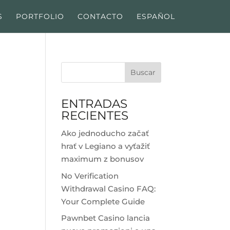
S
PORTFOLIO
CONTACTO
ESPAÑOL
Buscar
ENTRADAS
RECIENTES
Ako jednoducho začať
hrať v Legiano a vyťažiť
maximum z bonusov
No Verification
Withdrawal Casino FAQ:
Your Complete Guide
Pawnbet Casino lancia