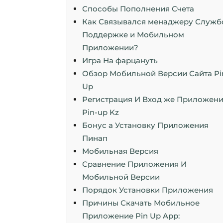
Способы Пополнения Счета
Как Связывался менаджеру Служб
Поддержке и Мобильном
Приложении?
Игра На фарцануть
Обзор Мобильной Версии Сайта Pi
Up
Регистрация И Вход же Приложен
Pin-up Kz
Бонус а Установку Приложения
Пинап
Мобильная Версия
Сравнение Приложения И
Мобильной Версии
Порядок Установки Приложения
Причины Скачать Мобильное
Приложение Pin Up App: