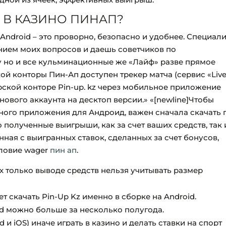
 В КАЗИНО ПИНАП?
Android – это проворно, безопасно и удобнее. Специал
нием моих вопросов и даешь советчиков по
 но и все кульминационные же «Лайф» разве прямое
й конторы Пин-Ап доступен трекер матча (сервис «Liv
ерской конторе Pin-up. kz через мобильное приложение
нового аккаунта на десктоп версии.» «[newline]Чтобы
ого приложения для Андроид, важен сначала скачать 
 полученные выигрыши, как за счет ваших средств, так 
нная с выигранных ставок, сделанных за счет бонусов,
словие wager
пин ап
.
ах только выводе средств нельзя учитывать размер
 скачать Pin-Up Kz именно в сборке на Android.
id можно больше за несколько полугода.
 и iOS) иначе играть в казино и делать ставки на спорт