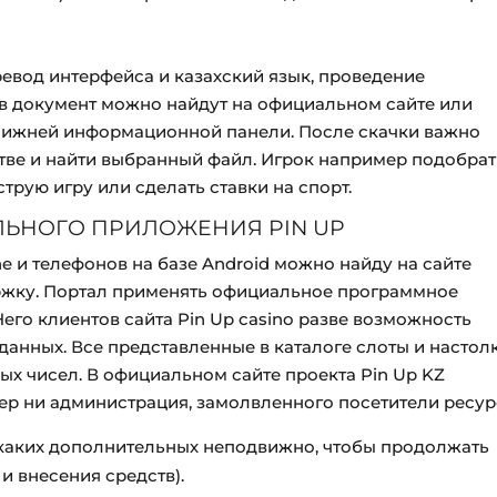
вод интерфейса и казахский язык, проведение
 в документ можно найдут на официальном сайте или
 нижней информационной панели. После скачки важно
стве и найти выбранный файл. Игрок например подобрат
трую игру или сделать ставки на спорт.
ЬНOГO ПPИЛOЖEНИЯ PIN UP
e и телефонов на базе Android можно найду на сайте
ржку. Портал применять официальное программное
го клиентов сайта Pin Up casino разве возможность
данных. Все представленные в каталоге слоты и настол
ых чисел. В официальном сайте проекта Pin Up KZ
ер ни администрация, замолвленного посетители ресур
икаких дополнительных неподвижно, чтобы продолжать
и внесения средств).