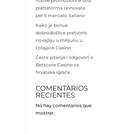
nuove promozioni e una
piattaforma rinnovata
per il mercato italiano
Kako je bonus
dobrodošlice pretvorio
novajliju u milijunu u
Lolajack Casino
Česta pitanja i odgovori o
Betscore Casino za
hrvatske igrače
COMENTARIOS
RECIENTES
No hay comentarios que
mostrar.