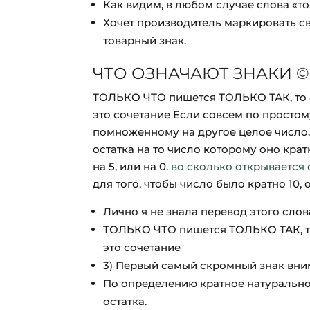
Как видим, в любом случае слова «т
Хочет производитель маркировать сво
товарный знак.
ЧТО ОЗНАЧАЮТ ЗНАКИ ©,
ТОЛЬКО ЧТО пишется ТОЛЬКО ТАК, то е
это сочетание Если совсем по простому
помноженному на другое целое число. 
остатка на то число которому оно крат
на 5, или на 0.
во сколько открывается
для того, чтобы число было кратно 10,
Лично я не знала перевод этого слов
ТОЛЬКО ЧТО пишется ТОЛЬКО ТАК, то 
это сочетание
3) Первый самый скромный знак вним
По определению кратное натуральног
остатка.