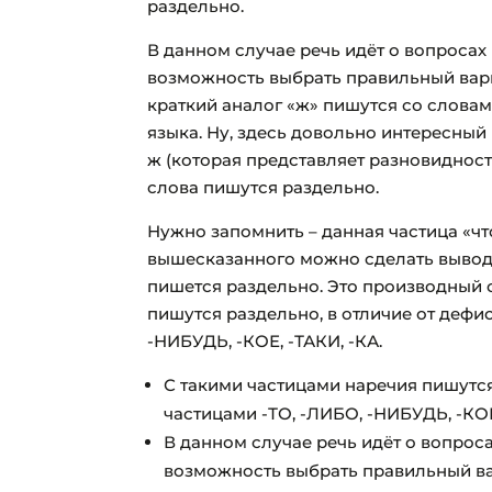
раздельно.
В данном случае речь идёт о вопросах 
возможность выбрать правильный вари
краткий аналог «ж» пишутся со слова
языка. Ну, здесь довольно интересный
ж (которая представляет разновидность
слова пишутся раздельно.
Нужно запомнить – данная частица «что
вышесказанного можно сделать вывод,
пишется раздельно. Это производный 
пишутся раздельно, в отличие от дефи
-НИБУДЬ, -КОЕ, -ТАКИ, -КА.
С такими частицами наречия пишутся
частицами -ТО, -ЛИБО, -НИБУДЬ, -КОЕ
В данном случае речь идёт о вопросах
возможность выбрать правильный ва