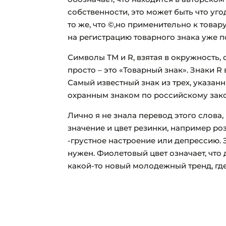
собственности, это может быть что уг
то же, что ©,но применительно к товару
на регистрацию товарного знака уже п
Символы ТМ и R, взятая в окружность,
просто – это «Товарный знак». Знаки R
Самый известный знак из трех, указанны
охранным знаком по российскому зако
Лично я не знала перевод этого слова
значение и цвет резинки, например ро
-грустное настроение или депрессию. 
нужен. Фиолетовый цвет означает, что 
какой-то новый молодежный тренд, где 