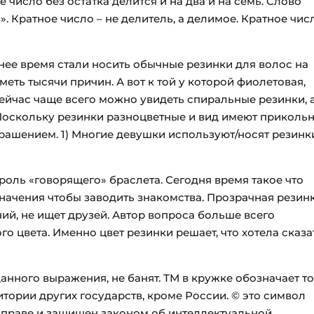
е число без остатка делится и на два и на семь. Слово
. Кратное число – не делитель, а делимое. Кратное чис
нее время стали носить обычные резинки для волос на
иметь тысячи причин. А вот к той у которой фиолетовая,
ейчас чаще всего можно увидеть спиральные резинки, 
оскольку резинки разноцветные и вид имеют прикольн
крашением. 1) Многие девушки используют/носят резинк
 роль «говорящего» браслета. Сегодня время такое что
ачения чтобы заводить знакомства. Прозрачная резин
ний, не ищет друзей. Автор вопроса больше всего
ого цвета. Именно цвет резинки решает, что хотела сказа
анного выражения, не банят. ТМ в кружке обозначает т
ритории других государств, кроме России. © это символ
м праве и защищен законом об интеллектуальной