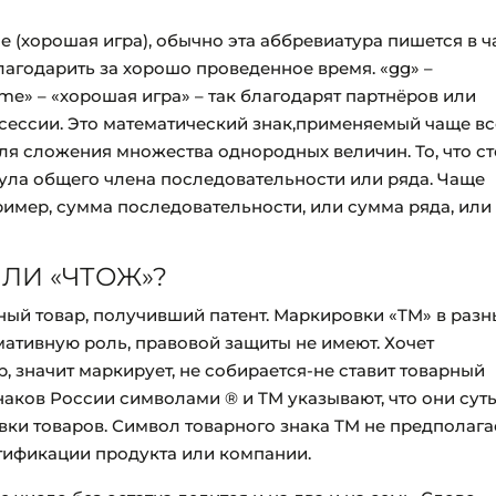
(хорошая игра), обычно эта аббревиатура пишется в ча
лагодарить за хорошо проведенное время. «gg» –
me» – «хорошая игра» – так благодарят партнёров или
сессии. Это математический знак,применяемый чаще вс
ля сложения множества однородных величин. То, что ст
мула общего члена последовательности или ряда. Чаще
ример, сумма последовательности, или сумма ряда, или
ИЛИ «ЧТОЖ»?
ный товар, получивший патент. Маркировки «TM» в разн
ативную роль, правовой защиты не имеют. Хочет
, значит маркирует, не собирается-не ставит товарный
наков России символами ® и TM указывают, что они сут
и товаров. Символ товарного знака TM не предполага
нтификации продукта или компании.