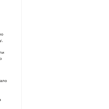
ло
у,
или
о
пало
з