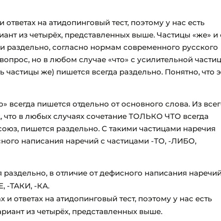
и ответах на атидопинговый тест, поэтому у нас есть
ант из четырёх, представленных выше. Частицы «же» и 
ми раздельно, согласно нормам современного русского
 вопрос, но в любом случае «что» с усилительной части
 частицы же) пишется всегда раздельно. Понятно, что 
» всегда пишется отдельно от основного слова. Из все
 что в любых случаях сочетание ТОЛЬКО ЧТО всегда
союз, пишется раздельно. С такими частицами наречия
сного написания наречий с частицами -ТО, -ЛИБО,
 раздельно, в отличие от дефисного написания наречий
, -ТАКИ, -КА.
 и ответах на атидопинговый тест, поэтому у нас есть
риант из четырёх, представленных выше.