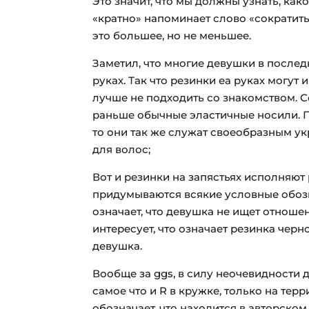
Это значит, что мы должны узнать, како
«кратно» напоминает слово «сократить»
это большее, но не меньшее.
Заметил, что многие девушки в послед
руках. Так что резинки еа руках могут 
лучше не подходить со знакомством. С
раньше обычные эластичные носили. П
то они так же служат своеобразным у
для волос;
Вот и резинки на запястьях исполняют
придумываются всякие условные обозн
означает, что девушка не ищет отноше
интересует, что означает резинка черн
девушка.
Вообще за ggs, в силу неочевидности д
самое что и R в кружке, только на тер
обозначает, что находится в авторско