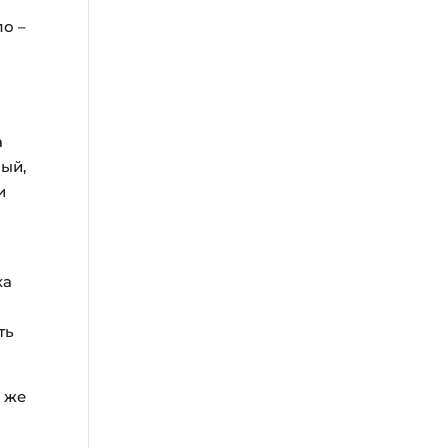
ло –
а
ый,
и
ка
ть
о же