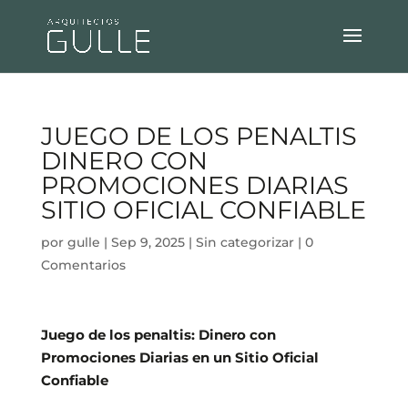
JUEGO DE LOS PENALTIS
DINERO CON
PROMOCIONES DIARIAS
SITIO OFICIAL CONFIABLE
por
gulle
|
Sep 9, 2025
|
Sin categorizar
|
0
Comentarios
Juego de los penaltis: Dinero con
Promociones Diarias en un Sitio Oficial
Confiable