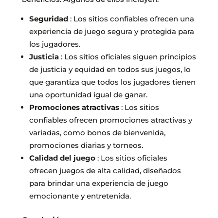
Seguridad
: Los sitios confiables ofrecen una
experiencia de juego segura y protegida para
los jugadores.
Justicia
: Los sitios oficiales siguen principios
de justicia y equidad en todos sus juegos, lo
que garantiza que todos los jugadores tienen
una oportunidad igual de ganar.
Promociones atractivas
: Los sitios
confiables ofrecen promociones atractivas y
variadas, como bonos de bienvenida,
promociones diarias y torneos.
Calidad del juego
: Los sitios oficiales
ofrecen juegos de alta calidad, diseñados
para brindar una experiencia de juego
emocionante y entretenida.