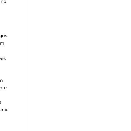
ino
gos.
om
ões
em
ente
s
onic