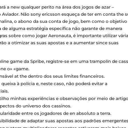
ará a new qualquer perito na área dos jogos de azar –
o Aviador. Não sony ericsson esqueça de ter em conta the 
nalina, o abono da sua conta de jogo, bem como o objetivo
a de alguma estratégia específica não garante de manera
ras sobre como jogar Aeronauta, é importante utilizar vári
arão a otimizar as suas apostas e a aumentar since suas
nline game da Spribe, registre-se em uma trampolín de cass
one o» «game.
sável at the dentro dos seus limites financeiros.
queixa à polícia e, neste caso, não poderá evitar a
ais.
tilho minhas experiências e observações por meio de artig
spectos do universo dos cassinos.
laridade entre os jogadores de en absoluto a terra.
sibilidade de adaptar suas apostas aos padrões emergentes