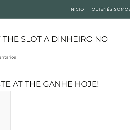
INICIO
QUIENÉS SOMO
 THE SLOT A DINHEIRO NO
ntarios
TE AT THE GANHE HOJE!