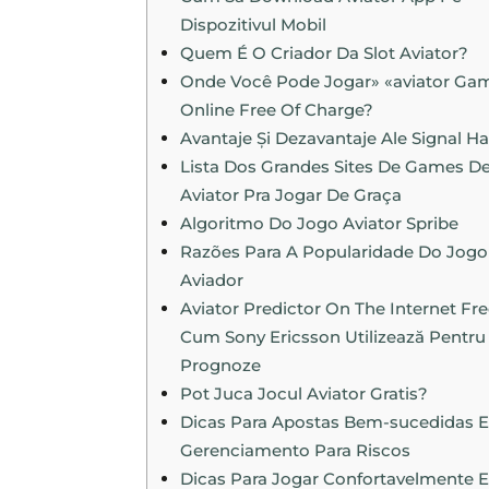
Dispozitivul Mobil
Quem É O Criador Da Slot Aviator?
Onde Você Pode Jogar» «aviator Ga
Online Free Of Charge?
Avantaje Și Dezavantaje Ale Signal H
Lista Dos Grandes Sites De Games D
Aviator Pra Jogar De Graça
Algoritmo Do Jogo Aviator Spribe
Razões Para A Popularidade Do Jogo
Aviador
Aviator Predictor On The Internet Fre
Cum Sony Ericsson Utilizează Pentru
Prognoze
Pot Juca Jocul Aviator Gratis?
Dicas Para Apostas Bem-sucedidas 
Gerenciamento Para Riscos
Dicas Para Jogar Confortavelmente 