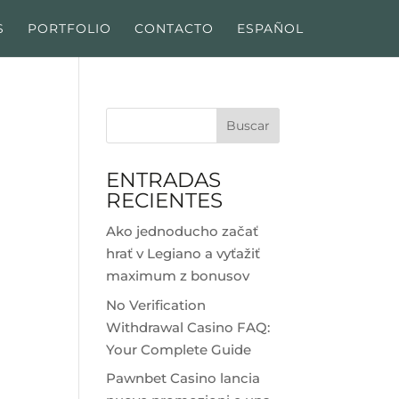
S
PORTFOLIO
CONTACTO
ESPAÑOL
Buscar
ENTRADAS
RECIENTES
Ako jednoducho začať
hrať v Legiano a vyťažiť
maximum z bonusov
No Verification
Withdrawal Casino FAQ:
Your Complete Guide
Pawnbet Casino lancia