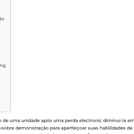
ão
ing
o de uma unidade após uma perda electronic diminuí-la e
 «sobre demonstração para aperfeiçoar suas habilidades de