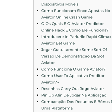
Dispositivos Móveis
Como Funcionam Since Apostas No
Aviator Online Crash Game
O Os Quais É O Aviator Predictor
Online Hack E Como Ele Funciona?
Introducere În Pariurile Rapid Climax
Aviator Bet Game
Jogar Gratuitamente Some Sort Of
Versão De Demonstração Da Slot
Aviator
Como Funciona O Game Aviator?
Como Usar To Aplicativo Preditor
Aviator?»
Resenhas Carry Out Jogo Aviator
Pin Up Afin De Jogar Na Aplicação
Comparação Dos Recursos E Bônus 
Uma Plataforma