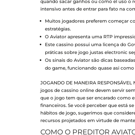
quando sacar ganhos ou como el uso o r
intensivo antes de entrar para fato na co
Muitos jogadores preferem começar com
estratégias.
O Aviator apresenta uma RTP impressi
Este cassino possui uma licença do Go
práticas sobre jogo justas electronic se
Os sinais do Aviator são dicas basead
do game, funcionando quase asi como
JOGANDO DE MANEIRA RESPONSÁVEL No av
jogos de cassino online devem servir sem
que o jogo tem que ser encarado como e
financeiros. Se você perceber que está s
hábitos de jogo, sugerimos que consider
recursos projetados em virtude de manter 
COMO O PREDITOR AVIAT