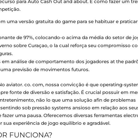
ecurso para Auto Cash Out and about. É como fazer um tre
mpetição.
 uma versão gratuita do game para se habituar e praticar
onante de 97%, colocando-o acima da média do setor de jo
verno sobre Curaçao, o la cual reforça seu compromisso c
guras.
as em análise de comportamento dos jogadores at the padr
 uma previsão de movimentos futuros.
iator. co. com, nossa convicção é que operating-syst
pre fonte de diversão e satisfação. É crucial possuir em m
ntretenimento, não lo que uma solução afin de problemas
e sentindo sob pressão systems ansioso em relação aos seu
e fazer uma pausa. Oferecemos diversas ferramentas electr
sua experiência de jogo equilibrio e agradável.
OR FUNCIONA?