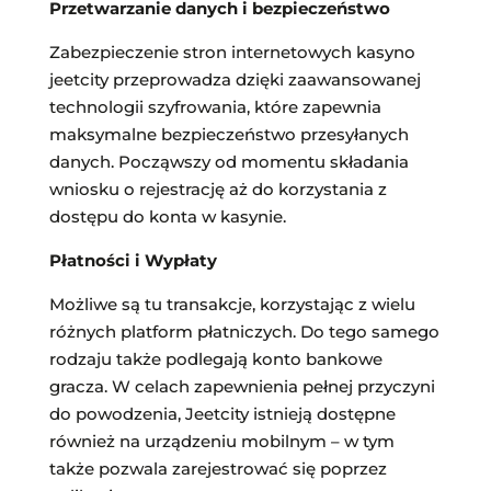
Przetwarzanie danych i bezpieczeństwo
Zabezpieczenie stron internetowych kasyno
jeetcity przeprowadza dzięki zaawansowanej
technologii szyfrowania, które zapewnia
maksymalne bezpieczeństwo przesyłanych
danych. Począwszy od momentu składania
wniosku o rejestrację aż do korzystania z
dostępu do konta w kasynie.
Płatności i Wypłaty
Możliwe są tu transakcje, korzystając z wielu
różnych platform płatniczych. Do tego samego
rodzaju także podlegają konto bankowe
gracza. W celach zapewnienia pełnej przyczyni
do powodzenia, Jeetcity istnieją dostępne
również na urządzeniu mobilnym – w tym
także pozwala zarejestrować się poprzez