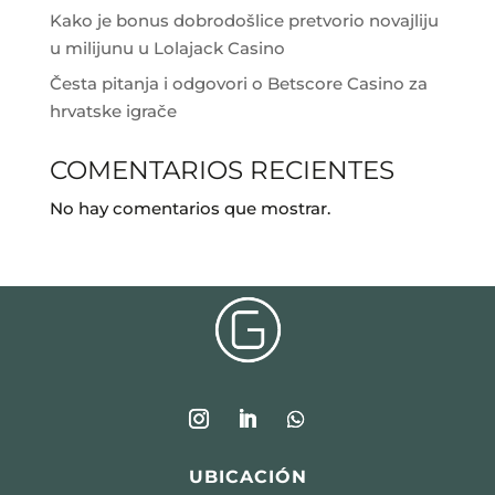
Kako je bonus dobrodošlice pretvorio novajliju
u milijunu u Lolajack Casino
Česta pitanja i odgovori o Betscore Casino za
hrvatske igrače
COMENTARIOS RECIENTES
No hay comentarios que mostrar.
UBICACIÓN