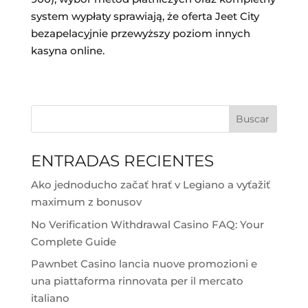
system wypłaty sprawiają, że oferta Jeet City
bezapelacyjnie przewyższy poziom innych
kasyna online.
Buscar
ENTRADAS RECIENTES
Ako jednoducho začať hrať v Legiano a vyťažiť
maximum z bonusov
No Verification Withdrawal Casino FAQ: Your
Complete Guide
Pawnbet Casino lancia nuove promozioni e
una piattaforma rinnovata per il mercato
italiano