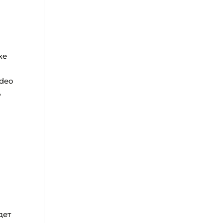
же
ideo
ь
дет