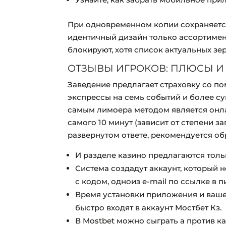
При одновременном копии сохраняется
идентичный дизайн только ассортимен
блокируют, хотя список актуальных зе
ОТЗЫВЫ ИГРОКОВ: ПЛЮСЫ И
Заведение предлагает страховку со по
экспрессы на семь событий и более су
самым лимоера методом является онлай
самого 10 минут (зависит от степени з
развернутом ответе, рекомендуется об
И разделе казино предлагаются тол
Система создадут аккаунт, который 
с кодом, одноиз e-mail по ссылке в п
Время установки приложения и ваше
быстро входят в аккаунт Мостбет Кз.
В Mostbet можно сыграть а против ка