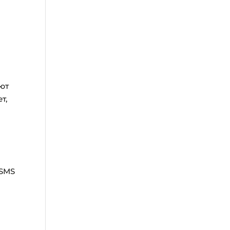
уют
т,
 SMS