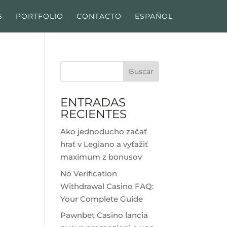
S
PORTFOLIO
CONTACTO
ESPAÑOL
Buscar
ENTRADAS
RECIENTES
Ako jednoducho začať
hrať v Legiano a vyťažiť
maximum z bonusov
No Verification
Withdrawal Casino FAQ:
Your Complete Guide
Pawnbet Casino lancia