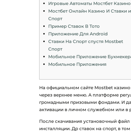
Игровые Автоматы Мостбет Казино
Мостбет Онлайн Казино И Ставки 
Спорт
Пример Ставок В Тото
Приложение Для Android
Ставки На Спорт спустя Mostbet
Спорт
Мобильное Приложение Букмекер
Мобильное Приложения
На официальном сайте Mostbet казино
через верхнее меню. А платформе рег
громадными призовыми фондами. И да
активации в личном служебном или в 
После скачивания установочный файл 
инсталляции. Др ставок на спорт, в то