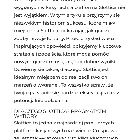
wygranych w kasynach, a platforma Slottica nie
jest wyjątkiem. W tym artykule przyjrzymy się
niezwykłym historiom sukcesu, które miały
miejsce na Slottica, pokazując, jak gracze
zdobyli swoje fortuny. Przez przykład wielu
inspirujących opowieści, odkryjemy kluczowe
strategie i podejścia, które mogą pomóc
nowym graczom osiągnąć podobne wyniki.
Dowiemy się także, dlaczego Slotticajest
idealnym miejscem do realizacji swoich
marzeń o wygranej. To wszystko sprawi, że
twoja gra stanie się bardziej ekscytująca oraz
potencjalnie opłacalna.
DLACZEGO SLOTTICA? PRAGMATYZM
WYBORY
Slottica to jedna z najbardziej popularnych
platform kasynowych na świecie. Co sprawia,
że jest tak wyjątkowa? Oto kilka kluczowych