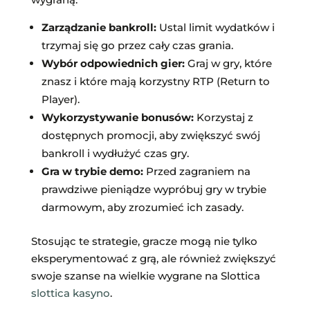
Zarządzanie bankroll:
Ustal limit wydatków i
trzymaj się go przez cały czas grania.
Wybór odpowiednich gier:
Graj w gry, które
znasz i które mają korzystny RTP (Return to
Player).
Wykorzystywanie bonusów:
Korzystaj z
dostępnych promocji, aby zwiększyć swój
bankroll i wydłużyć czas gry.
Gra w trybie demo:
Przed zagraniem na
prawdziwe pieniądze wypróbuj gry w trybie
darmowym, aby zrozumieć ich zasady.
Stosując te strategie, gracze mogą nie tylko
eksperymentować z grą, ale również zwiększyć
swoje szanse na wielkie wygrane na Slottica
slottica kasyno
.