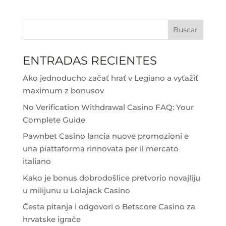
Buscar
ENTRADAS RECIENTES
Ako jednoducho začať hrať v Legiano a vyťažiť
maximum z bonusov
No Verification Withdrawal Casino FAQ: Your
Complete Guide
Pawnbet Casino lancia nuove promozioni e
una piattaforma rinnovata per il mercato
italiano
Kako je bonus dobrodošlice pretvorio novajliju
u milijunu u Lolajack Casino
Česta pitanja i odgovori o Betscore Casino za
hrvatske igrače