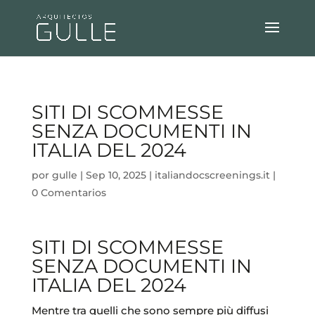
SITI DI SCOMMESSE
SENZA DOCUMENTI IN
ITALIA DEL 2024
por
gulle
|
Sep 10, 2025
|
italiandocscreenings.it
|
0 Comentarios
SITI DI SCOMMESSE
SENZA DOCUMENTI IN
ITALIA DEL 2024
Mentre tra quelli che sono sempre più diffusi