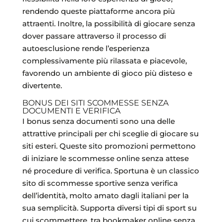
rendendo queste piattaforme ancora più
attraenti. Inoltre, la possibilità di giocare senza
dover passare attraverso il processo di
autoesclusione rende l’esperienza
complessivamente più rilassata e piacevole,
favorendo un ambiente di gioco più disteso e
divertente.
BONUS DEI SITI SCOMMESSE SENZA
DOCUMENTI E VERIFICA
I bonus senza documenti sono una delle
attrattive principali per chi sceglie di giocare su
siti esteri. Queste sito promozioni permettono
di iniziare le scommesse online senza attese
né procedure di verifica. Sportuna è un classico
sito di scommesse sportive senza verifica
dell’identità, molto amato dagli italiani per la
sua semplicità. Supporta diversi tipi di sport su
cui scommettere, tra bookmaker online senza