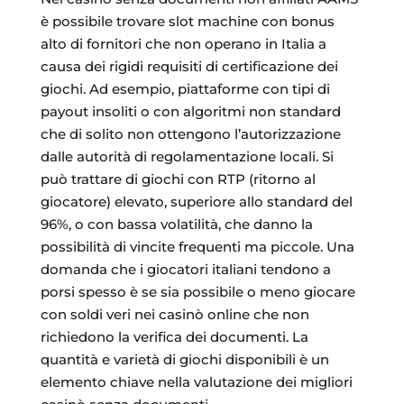
è possibile trovare slot machine con bonus
alto di fornitori che non operano in Italia a
causa dei rigidi requisiti di certificazione dei
giochi. Ad esempio, piattaforme con tipi di
payout insoliti o con algoritmi non standard
che di solito non ottengono l’autorizzazione
dalle autorità di regolamentazione locali. Si
può trattare di giochi con RTP (ritorno al
giocatore) elevato, superiore allo standard del
96%, o con bassa volatilità, che danno la
possibilità di vincite frequenti ma piccole. Una
domanda che i giocatori italiani tendono a
porsi spesso è se sia possibile o meno giocare
con soldi veri nei casinò online che non
richiedono la verifica dei documenti. La
quantità e varietà di giochi disponibili è un
elemento chiave nella valutazione dei migliori