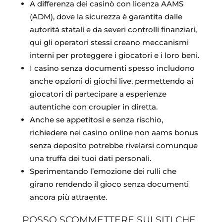
A differenza dei casinò con licenza AAMS
(ADM), dove la sicurezza è garantita dalle
autorità statali e da severi controlli finanziari,
qui gli operatori stessi creano meccanismi
interni per proteggere i giocatori e i loro beni.
I casino senza documenti spesso includono
anche opzioni di giochi live, permettendo ai
giocatori di partecipare a esperienze
autentiche con croupier in diretta.
Anche se appetitosi e senza rischio,
richiedere nei casino online non aams bonus
senza deposito potrebbe rivelarsi comunque
una truffa dei tuoi dati personali.
Sperimentando l’emozione dei rulli che
girano rendendo il gioco senza documenti
ancora più attraente.
POSSO SCOMMETTERE SUI SITI CHE