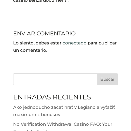
casinò senza documenti.
ENVIAR COMENTARIO
Lo siento, debes estar
conectado
para publicar
un comentario.
Buscar
ENTRADAS RECIENTES
Ako jednoducho začať hrať v Legiano a vyťažiť
maximum z bonusov
No Verification Withdrawal Casino FAQ: Your