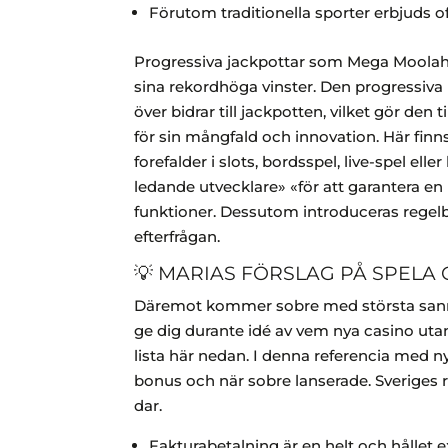
Förutom traditionella sporter erbjuds o
Progressiva jackpottar som Mega Moolah 
sina rekordhöga vinster. Den progressiva 
över bidrar till jackpotten, vilket gör den t
för sin mångfald och innovation. Här finns
forefalder i slots, bordsspel, live-spel e
ledande utvecklare» «för att garantera en
funktioner. Dessutom introduceras regel
efterfrågan.
💡 MARIAS FÖRSLAG PÅ SPELA 
Däremot kommer sobre med största sannol
ge dig durante idé av vem nya casino utan
lista här nedan. I denna referencia med ny
bonus och när sobre lanserade. Sveriges 
dar.
Fakturabetalning är en helt och hållet 