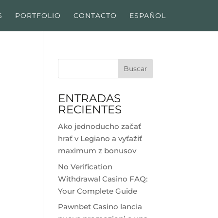
S
PORTFOLIO
CONTACTO
ESPAÑOL
Buscar
ENTRADAS
RECIENTES
Ako jednoducho začať
hrať v Legiano a vyťažiť
maximum z bonusov
No Verification
Withdrawal Casino FAQ:
Your Complete Guide
Pawnbet Casino lancia