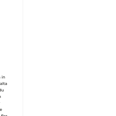
 in
alta
 du
h
r
re
fler