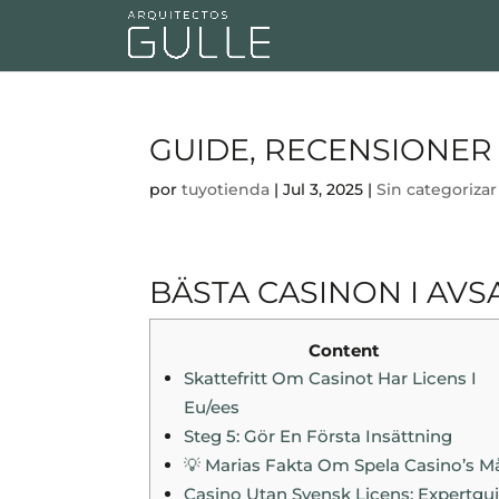
GUIDE, RECENSIONER
por
tuyotienda
|
Jul 3, 2025
|
Sin categorizar
BÄSTA CASINON I AVS
Content
Skattefritt Om Casinot Har Licens I
Eu/ees
Steg 5: Gör En Första Insättning
💡 Marias Fakta Om Spela Casino’s M
Casino Utan Svensk Licens: Expertgu