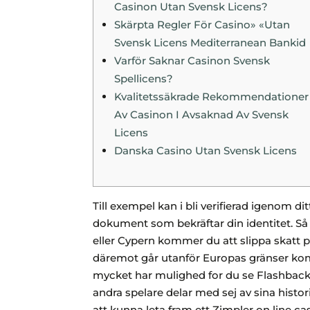
Casinon Utan Svensk Licens?
Skärpta Regler För Casino» «Utan
Svensk Licens Mediterranean Bankid
Varför Saknar Casinon Svensk
Spellicens?
Kvalitetssäkrade Rekommendationer
Av Casinon I Avsaknad Av Svensk
Licens
Danska Casino Utan Svensk Licens
Till exempel kan i bli verifierad igenom d
dokument som bekräftar din identitet. Så 
eller Cypern kommer du att slippa skatt p
däremot går utanför Europas gränser komm
mycket har mulighed for du se Flashback
andra spelare delar med sej av sina histo
att kunna leta fram ett Zimpler on line cas