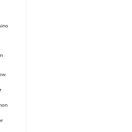
sino
a
en
row
r
inon
er