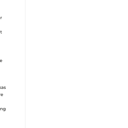
r
n
nt
de
kas
re
ång