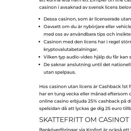
casinon i avsaknad av svensk licens bel
Dessa casinon, som är licenserade utanf
Oavsett om du är nybörjare eller vehicle 
med oss av användbara tips och insikte
Casinon med den licens har i regel stör
kryptovalutabetalningar.
Vilken typ audio-video hjälp du får kan 
De saknar anslutning until det nationell
utan spelpaus.
Hos casinon utan licens är Cashback 1st
har en tung vecka eller månad eftersom du 
online casino erbjuda 25% cashback på d
spelsidan då att lyckas ge dig 25 euro till
SKATTEFRITT OM CASINOT
Banköverföringar via Krofort är också ett 