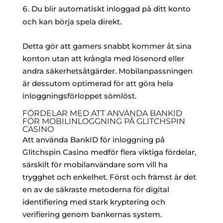
Du blir automatiskt inloggad på ditt konto
och kan börja spela direkt.
Detta gör att gamers snabbt kommer åt sina
konton utan att krångla med lösenord eller
andra säkerhetsåtgärder. Mobilanpassningen
är dessutom optimerad för att göra hela
inloggningsförloppet sömlöst.
FÖRDELAR MED ATT ANVÄNDA BANKID
FÖR MOBILINLOGGNING PÅ GLITCHSPIN
CASINO
Att använda BankID för inloggning på
Glitchspin Casino medför flera viktiga fördelar,
särskilt för mobilanvändare som vill ha
trygghet och enkelhet. Först och främst är det
en av de säkraste metoderna för digital
identifiering med stark kryptering och
verifiering genom bankernas system.