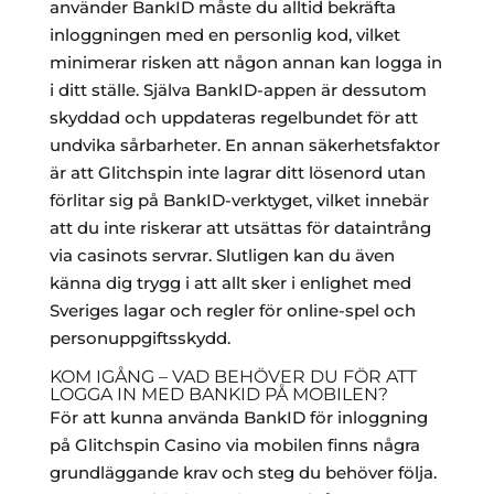
använder BankID måste du alltid bekräfta
inloggningen med en personlig kod, vilket
minimerar risken att någon annan kan logga in
i ditt ställe. Själva BankID-appen är dessutom
skyddad och uppdateras regelbundet för att
undvika sårbarheter. En annan säkerhetsfaktor
är att Glitchspin inte lagrar ditt lösenord utan
förlitar sig på BankID-verktyget, vilket innebär
att du inte riskerar att utsättas för dataintrång
via casinots servrar. Slutligen kan du även
känna dig trygg i att allt sker i enlighet med
Sveriges lagar och regler för online-spel och
personuppgiftsskydd.
KOM IGÅNG – VAD BEHÖVER DU FÖR ATT
LOGGA IN MED BANKID PÅ MOBILEN?
För att kunna använda BankID för inloggning
på Glitchspin Casino via mobilen finns några
grundläggande krav och steg du behöver följa.