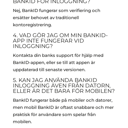
BANKID FÖR INLOGGNING?
Nej, BankID fungerar som verifiering och
ersätter behovet av traditionell
kontoregistrering.
4. VAD GÖR JAG OM MIN BANKID-
APP INTE FUNGERAR VID
INLOGGNING?
Kontakta din banks support för hjälp med
BankID-appen, eller se till att appen är
uppdaterad till senaste versionen.
5. KAN JAG ANVÄNDA BANKID
INLOGGNING ÄVEN FRÅN DATORN,
ELLER ÄR DET BARA FÖR MOBILEN?
BankID fungerar både på mobiler och datorer,
men mobil BankID är oftast snabbare och mer
praktisk för användare som spelar från
mobilen.