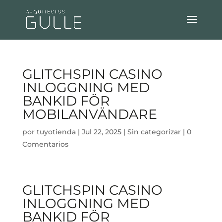
GLITCHSPIN CASINO
INLOGGNING MED
BANKID FÖR
MOBILANVÄNDARE
por
tuyotienda
|
Jul 22, 2025
|
Sin categorizar
|
0
Comentarios
GLITCHSPIN CASINO
INLOGGNING MED
BANKID FÖR