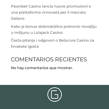
Pawnbet Casino lancia nuove promozioni e
una piattaforma rinnovata per il mercato
italiano
Kako je bonus dobrodošlice pretvorio novajliju
u milijunu u Lolajack Casino
Česta pitanja i odgovori o Betscore Casino za
hrvatske igrače
COMENTARIOS RECIENTES
No hay comentarios que mostrar.