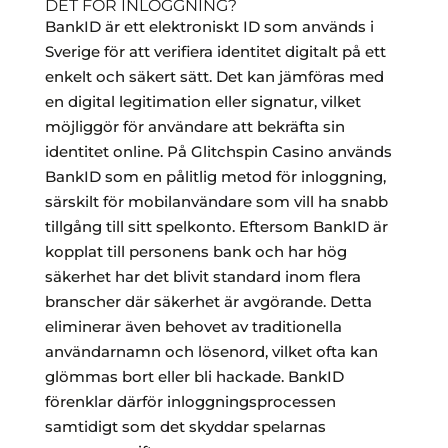
DET FÖR INLOGGNING?
BankID är ett elektroniskt ID som används i
Sverige för att verifiera identitet digitalt på ett
enkelt och säkert sätt. Det kan jämföras med
en digital legitimation eller signatur, vilket
möjliggör för användare att bekräfta sin
identitet online. På Glitchspin Casino används
BankID som en pålitlig metod för inloggning,
särskilt för mobilanvändare som vill ha snabb
tillgång till sitt spelkonto. Eftersom BankID är
kopplat till personens bank och har hög
säkerhet har det blivit standard inom flera
branscher där säkerhet är avgörande. Detta
eliminerar även behovet av traditionella
användarnamn och lösenord, vilket ofta kan
glömmas bort eller bli hackade. BankID
förenklar därför inloggningsprocessen
samtidigt som det skyddar spelarnas