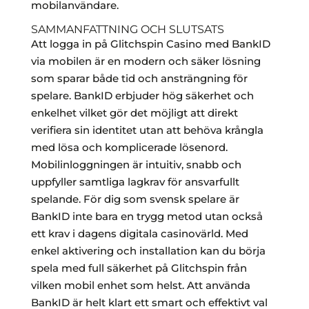
mobilanvändare.
SAMMANFATTNING OCH SLUTSATS
Att logga in på Glitchspin Casino med BankID
via mobilen är en modern och säker lösning
som sparar både tid och ansträngning för
spelare. BankID erbjuder hög säkerhet och
enkelhet vilket gör det möjligt att direkt
verifiera sin identitet utan att behöva krångla
med lösa och komplicerade lösenord.
Mobilinloggningen är intuitiv, snabb och
uppfyller samtliga lagkrav för ansvarfullt
spelande. För dig som svensk spelare är
BankID inte bara en trygg metod utan också
ett krav i dagens digitala casinovärld. Med
enkel aktivering och installation kan du börja
spela med full säkerhet på Glitchspin från
vilken mobil enhet som helst. Att använda
BankID är helt klart ett smart och effektivt val