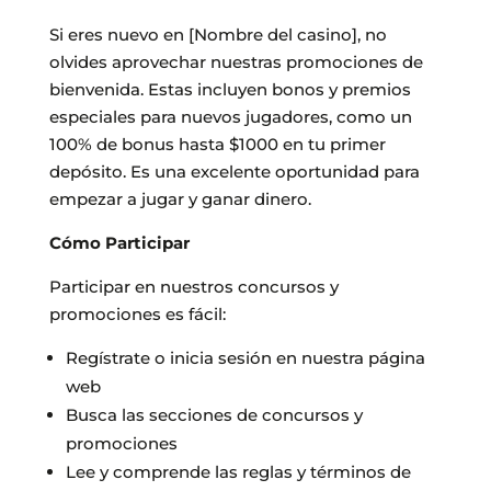
Si eres nuevo en [Nombre del casino], no
olvides aprovechar nuestras promociones de
bienvenida. Estas incluyen bonos y premios
especiales para nuevos jugadores, como un
100% de bonus hasta $1000 en tu primer
depósito. Es una excelente oportunidad para
empezar a jugar y ganar dinero.
Cómo Participar
Participar en nuestros concursos y
promociones es fácil:
Regístrate o inicia sesión en nuestra página
web
Busca las secciones de concursos y
promociones
Lee y comprende las reglas y términos de