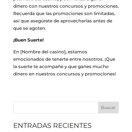
dinero con nuestros concursos y promociones.
Recuerda que las promociones son limitadas,
así que asegúrate de aprovecharlas antes de
que se agoten.
¡Buen Suerte!
En [Nombre del casino], estamos
emocionados de tenerte entre nosotros. ¡Que
la suerte te acompañe y que ganes mucho
dinero en nuestros concursos y promociones!
Buscar
ENTRADAS RECIENTES