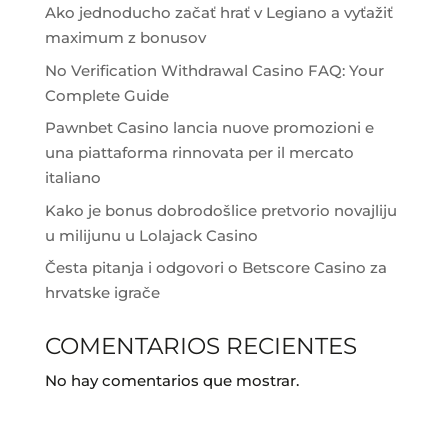
Ako jednoducho začať hrať v Legiano a vyťažiť
maximum z bonusov
No Verification Withdrawal Casino FAQ: Your
Complete Guide
Pawnbet Casino lancia nuove promozioni e
una piattaforma rinnovata per il mercato
italiano
Kako je bonus dobrodošlice pretvorio novajliju
u milijunu u Lolajack Casino
Česta pitanja i odgovori o Betscore Casino za
hrvatske igrače
COMENTARIOS RECIENTES
No hay comentarios que mostrar.