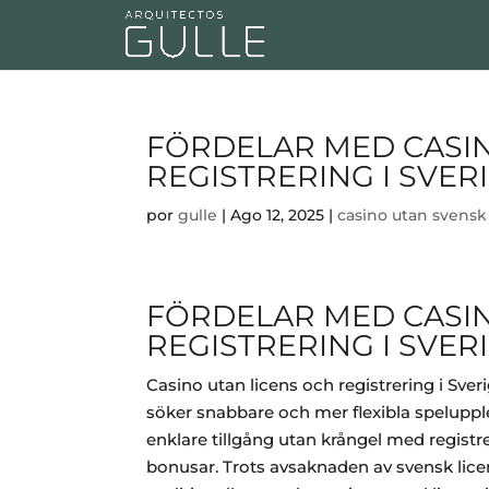
FÖRDELAR MED CASIN
REGISTRERING I SVER
por
gulle
|
Ago 12, 2025
|
casino utan svensk
FÖRDELAR MED CASIN
REGISTRERING I SVER
Casino utan licens och registrering i Sver
söker snabbare och mer flexibla spelupple
enklare tillgång utan krångel med registr
bonusar. Trots avsaknaden av svensk lice