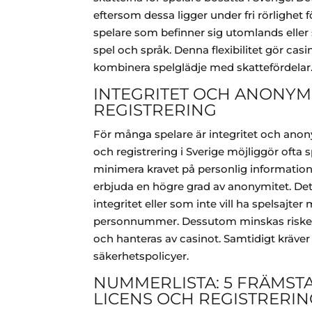
eftersom dessa ligger under fri rörlighet 
spelare som befinner sig utomlands eller s
spel och språk. Denna flexibilitet gör casi
kombinera spelglädje med skattefördelar
INTEGRITET OCH ANONYMI
REGISTRERING
För många spelare är integritet och anony
och registrering i Sverige möjliggör oft
minimera kravet på personlig information
erbjuda en högre grad av anonymitet. Dett
integritet eller som inte vill ha spelsajte
personnummer. Dessutom minskas risken fö
och hanteras av casinot. Samtidigt kräver 
säkerhetspolicyer.
NUMMERLISTA: 5 FRÄMST
LICENS OCH REGISTRERI