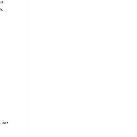
ha
e.
sive