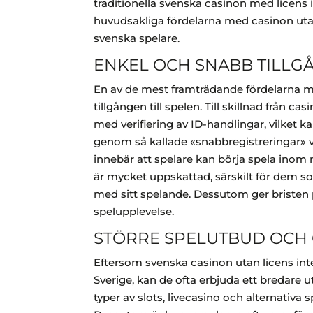
traditionella svenska casinon med licens 
huvudsakliga fördelarna med casinon utan l
svenska spelare.
ENKEL OCH SNABB TILLGÅ
En av de mest framträdande fördelarna m
tillgången till spelen. Till skillnad från 
med verifiering av ID-handlingar, vilket k
genom så kallade «snabbregistreringar» vi
innebär att spelare kan börja spela inom 
är mycket uppskattad, särskilt för dem 
med sitt spelande. Dessutom ger bristen
spelupplevelse.
STÖRRE SPELUTBUD OCH
Eftersom svenska casinon utan licens int
Sverige, kan de ofta erbjuda ett bredare ut
typer av slots, livecasino och alternativa s