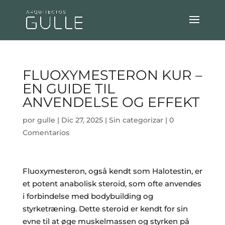
FLUOXYMESTERON KUR –
EN GUIDE TIL
ANVENDELSE OG EFFEKT
por
gulle
|
Dic 27, 2025
|
Sin categorizar
|
0
Comentarios
Fluoxymesteron, også kendt som Halotestin, er
et potent anabolisk steroid, som ofte anvendes
i forbindelse med bodybuilding og
styrketræning. Dette steroid er kendt for sin
evne til at øge muskelmassen og styrken på