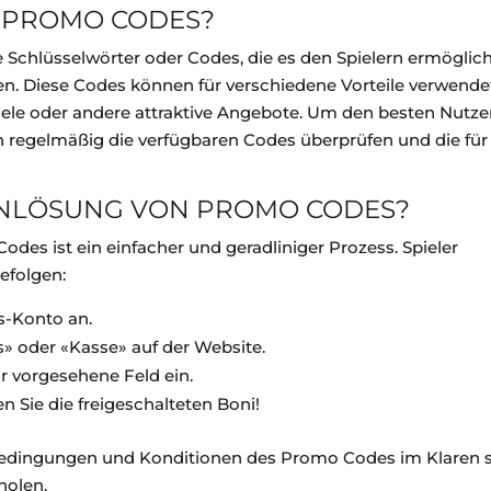
S PROMO CODES?
 Schlüsselwörter oder Codes, die es den Spielern ermöglic
en. Diese Codes können für verschiedene Vorteile verwende
ele oder andere attraktive Angebote. Um den besten Nutz
n regelmäßig die verfügbaren Codes überprüfen und die für 
EINLÖSUNG VON PROMO CODES?
des ist ein einfacher und geradliniger Prozess. Spieler
efolgen:
s-Konto an.
» oder «Kasse» auf der Website.
r vorgesehene Feld ein.
n Sie die freigeschalteten Boni!
ie Bedingungen und Konditionen des Promo Codes im Klaren s
holen.