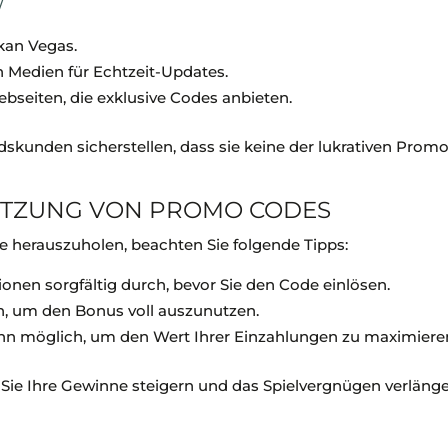
/
kan Vegas.
n Medien für Echtzeit-Updates.
seiten, die exklusive Codes anbieten.
unden sicherstellen, dass sie keine der lukrativen Promo
NUTZUNG VON PROMO CODES
erauszuholen, beachten Sie folgende Tipps:
onen sorgfältig durch, bevor Sie den Code einlösen.
ch, um den Bonus voll auszunutzen.
n möglich, um den Wert Ihrer Einzahlungen zu maximiere
Sie Ihre Gewinne steigern und das Spielvergnügen verlänge