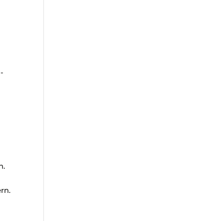
-
n.
rn.