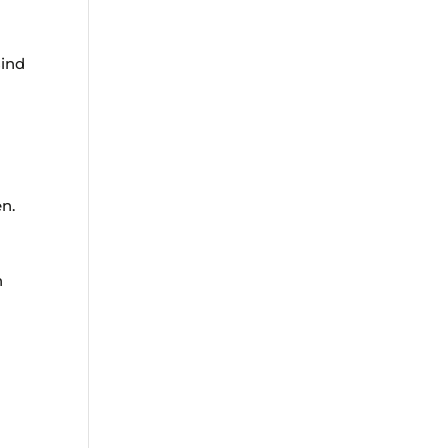
sind
n.
n
n