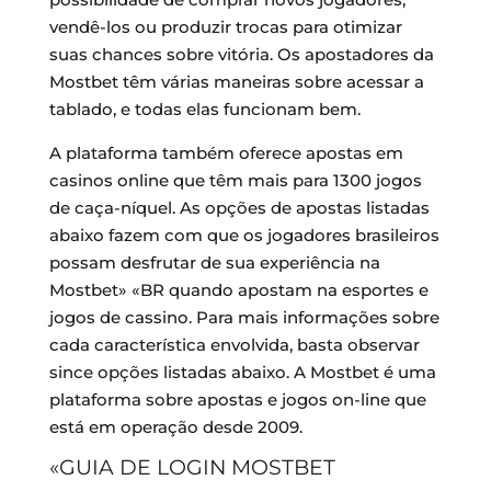
vendê-los ou produzir trocas para otimizar
suas chances sobre vitória. Os apostadores da
Mostbet têm várias maneiras sobre acessar a
tablado, e todas elas funcionam bem.
A plataforma também oferece apostas em
casinos online que têm mais para 1300 jogos
de caça-níquel. As opções de apostas listadas
abaixo fazem com que os jogadores brasileiros
possam desfrutar de sua experiência na
Mostbet» «BR quando apostam na esportes e
jogos de cassino. Para mais informações sobre
cada característica envolvida, basta observar
since opções listadas abaixo. A Mostbet é uma
plataforma sobre apostas e jogos on-line que
está em operação desde 2009.
«GUIA DE LOGIN MOSTBET