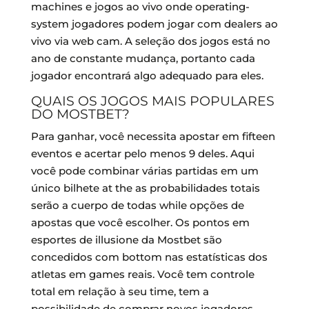
machines e jogos ao vivo onde operating-
system jogadores podem jogar com dealers ao
vivo via web cam. A seleção dos jogos está no
ano de constante mudança, portanto cada
jogador encontrará algo adequado para eles.
QUAIS OS JOGOS MAIS POPULARES
DO MOSTBET?
Para ganhar, você necessita apostar em fifteen
eventos e acertar pelo menos 9 deles. Aqui
você pode combinar várias partidas em um
único bilhete at the as probabilidades totais
serão a cuerpo de todas while opções de
apostas que você escolher. Os pontos em
esportes de illusione da Mostbet são
concedidos com bottom nas estatísticas dos
atletas em games reais. Você tem controle
total em relação à seu time, tem a
possibilidade de comprar novos jogadores,