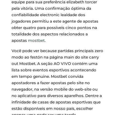
equipe para sua preferência elizabeth torcer
pela vitória. Uma confirmação óptima da
confiabilidade electronic lealdade dos
jogadores permitiu a este agente de apostas
obter quatro para possíveis cinco pontos na
totalidade dos aspectos relacionados a
apostas
mostbet
.
Você pode ver because partidas principais zero
modo ao festón na página main do site carry
out Mostbet. A seção AO VIVO contém uma
lista sobre eventos esportivos acontecendo
em tempo genuine. Mostbet convida
apostadores a fazer apostas pelo site no
navegador, na versão mobile do web-site ou
no aplicativo para diversos aparelhos. Dentre a
infinidade de casas de apostas esportivas que
estão disponíveis em nosso país, escolher
apenas uma pode ser uma tarefa