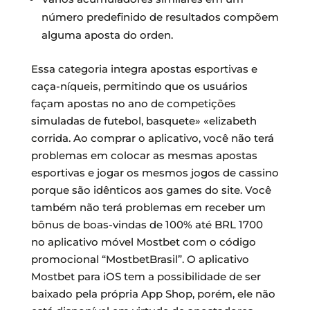
número predefinido de resultados compõem
alguma aposta do orden.
Essa categoria integra apostas esportivas e
caça-níqueis, permitindo que os usuários
façam apostas no ano de competições
simuladas de futebol, basquete» «elizabeth
corrida. Ao comprar o aplicativo, você não terá
problemas em colocar as mesmas apostas
esportivas e jogar os mesmos jogos de cassino
porque são idênticos aos games do site. Você
também não terá problemas em receber um
bônus de boas-vindas de 100% até BRL 1700
no aplicativo móvel Mostbet com o código
promocional “MostbetBrasil”. O aplicativo
Mostbet para iOS tem a possibilidade de ser
baixado pela própria App Shop, porém, ele não