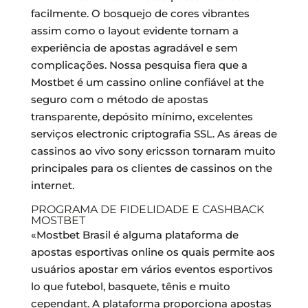
facilmente. O bosquejo de cores vibrantes
assim como o layout evidente tornam a
experiência de apostas agradável e sem
complicações. Nossa pesquisa fiera que a
Mostbet é um cassino online confiável at the
seguro com o método de apostas
transparente, depósito mínimo, excelentes
serviços electronic criptografia SSL. As áreas de
cassinos ao vivo sony ericsson tornaram muito
principales para os clientes de cassinos on the
internet.
PROGRAMA DE FIDELIDADE E CASHBACK
MOSTBET
«Mostbet Brasil é alguma plataforma de
apostas esportivas online os quais permite aos
usuários apostar em vários eventos esportivos
lo que futebol, basquete, tênis e muito
cependant. A plataforma proporciona apostas