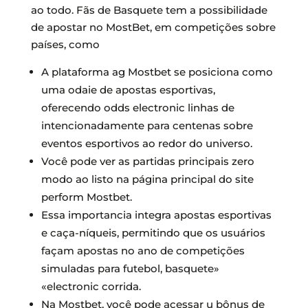
ao todo. Fãs de Basquete tem a possibilidade
de apostar no MostBet, em competições sobre
países, como
A plataforma ag Mostbet se posiciona como
uma odaie de apostas esportivas,
oferecendo odds electronic linhas de
intencionadamente para centenas sobre
eventos esportivos ao redor do universo.
Você pode ver as partidas principais zero
modo ao listo na página principal do site
perform Mostbet.
Essa importancia integra apostas esportivas
e caça-níqueis, permitindo que os usuários
façam apostas no ano de competições
simuladas para futebol, basquete»
«electronic corrida.
Na Mostbet, você pode acessar u bônus de