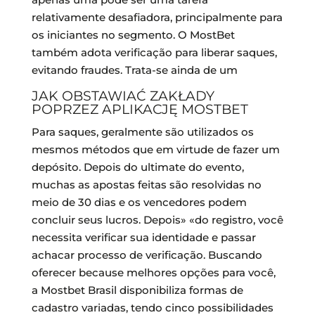
relativamente desafiadora, principalmente para
os iniciantes no segmento. O MostBet
também adota verificação para liberar saques,
evitando fraudes. Trata-se ainda de um
JAK OBSTAWIAĆ ZAKŁADY
POPRZEZ APLIKACJĘ MOSTBET
Para saques, geralmente são utilizados os
mesmos métodos que em virtude de fazer um
depósito. Depois do ultimate do evento,
muchas as apostas feitas são resolvidas no
meio de 30 dias e os vencedores podem
concluir seus lucros. Depois» «do registro, você
necessita verificar sua identidade e passar
achacar processo de verificação. Buscando
oferecer because melhores opções para você,
a Mostbet Brasil disponibiliza formas de
cadastro variadas, tendo cinco possibilidades