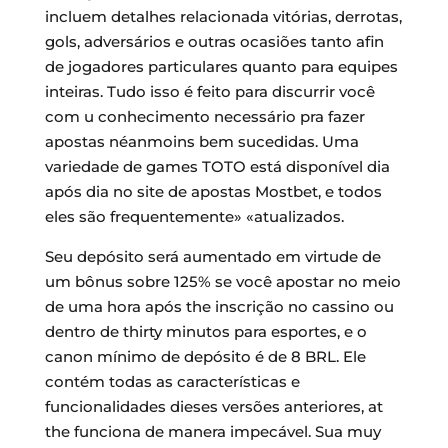
incluem detalhes relacionada vitórias, derrotas,
gols, adversários e outras ocasiões tanto afin
de jogadores particulares quanto para equipes
inteiras. Tudo isso é feito para discurrir você
com u conhecimento necessário pra fazer
apostas néanmoins bem sucedidas. Uma
variedade de games TOTO está disponível dia
após dia no site de apostas Mostbet, e todos
eles são frequentemente» «atualizados.
Seu depósito será aumentado em virtude de
um bônus sobre 125% se você apostar no meio
de uma hora após the inscrição no cassino ou
dentro de thirty minutos para esportes, e o
canon mínimo de depósito é de 8 BRL. Ele
contém todas as características e
funcionalidades dieses versões anteriores, at
the funciona de manera impecável. Sua muy