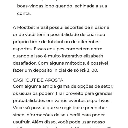
boas-vindas logo quando lechigada a sua
conta.
A Mostbet Brasil possui esportes de illusione
onde você tem a possibilidade de criar seu
próprio time de futebol ou de diferentes
esportes. Essas equipes competem entre
cuando e isso é muito interativo elizabeth
desafiador. Com alguns métodos, é possível
fazer um depósito inicial de só R$ 3, 00.
CASHOUT DE APOSTA
Com alguma ampla gama de opções de setor,
os usuários podem tirar proveito para grandes
probabilidades em vários eventos esportivos.
Você só possui que se registrar e preencher
since informações de seu perfil para poder
usufruir. Além disso, você pode usar nosso