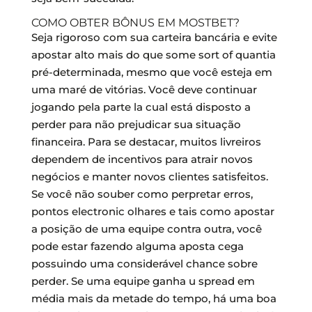
COMO OBTER BÔNUS EM MOSTBET?
Seja rigoroso com sua carteira bancária e evite
apostar alto mais do que some sort of quantia
pré-determinada, mesmo que você esteja em
uma maré de vitórias. Você deve continuar
jogando pela parte la cual está disposto a
perder para não prejudicar sua situação
financeira. Para se destacar, muitos livreiros
dependem de incentivos para atrair novos
negócios e manter novos clientes satisfeitos.
Se você não souber como perpretar erros,
pontos electronic olhares e tais como apostar
a posição de uma equipe contra outra, você
pode estar fazendo alguma aposta cega
possuindo uma considerável chance sobre
perder. Se uma equipe ganha u spread em
média mais da metade do tempo, há uma boa