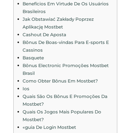
Benefícios Em Virtude De Os Usuários
Brasileiros
Jak Obstawiać Zakłady Poprzez
Aplikację Mostbet
Cashout De Aposta
Bônus De Boas-vindas Para E-sports E
Cassinos
Basquete
Bônus Electronic Promoções Mostbet
Brasil
Como Obter Bônus Em Mostbet?
Ios
Quais São Os Bônus E Promoções Da
Mostbet?
Quais Os Jogos Mais Populares Do
Mostbet?
«guia De Login Mostbet