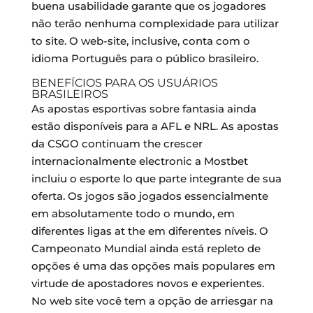
buena usabilidade garante que os jogadores
não terão nenhuma complexidade para utilizar
to site. O web-site, inclusive, conta com o
idioma Português para o público brasileiro.
BENEFÍCIOS PARA OS USUÁRIOS
BRASILEIROS
As apostas esportivas sobre fantasia ainda
estão disponíveis para a AFL e NRL. As apostas
da CSGO continuam the crescer
internacionalmente electronic a Mostbet
incluiu o esporte lo que parte integrante de sua
oferta. Os jogos são jogados essencialmente
em absolutamente todo o mundo, em
diferentes ligas at the em diferentes níveis. O
Campeonato Mundial ainda está repleto de
opções é uma das opções mais populares em
virtude de apostadores novos e experientes.
No web site você tem a opção de arriesgar na