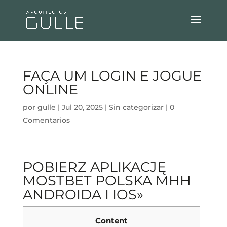
FAÇA UM LOGIN E JOGUE
ONLINE
por
gulle
|
Jul 20, 2025
|
Sin categorizar
|
0
Comentarios
POBIERZ APLIKACJĘ
MOSTBET POLSKA MHH
ANDROIDA I IOS»
Content