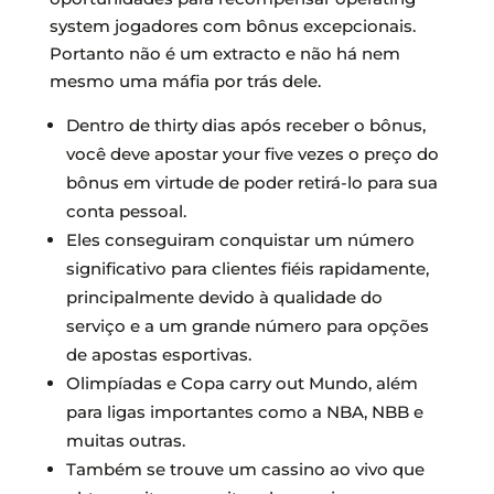
system jogadores com bônus excepcionais.
Portanto não é um extracto e não há nem
mesmo uma máfia por trás dele.
Dentro de thirty dias após receber o bônus,
você deve apostar your five vezes o preço do
bônus em virtude de poder retirá-lo para sua
conta pessoal.
Eles conseguiram conquistar um número
significativo para clientes fiéis rapidamente,
principalmente devido à qualidade do
serviço e a um grande número para opções
de apostas esportivas.
Olimpíadas e Copa carry out Mundo, além
para ligas importantes como a NBA, NBB e
muitas outras.
Também se trouve um cassino ao vivo que