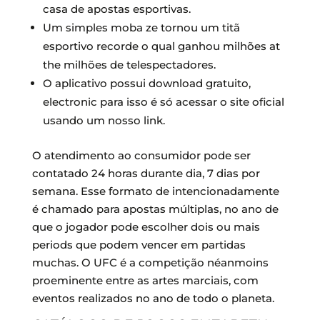
casa de apostas esportivas.
Um simples moba ze tornou um titã
esportivo recorde o qual ganhou milhões at
the milhões de telespectadores.
O aplicativo possui download gratuito,
electronic para isso é só acessar o site oficial
usando um nosso link.
O atendimento ao consumidor pode ser
contatado 24 horas durante dia, 7 dias por
semana. Esse formato de intencionadamente
é chamado para apostas múltiplas, no ano de
que o jogador pode escolher dois ou mais
periods que podem vencer em partidas
muchas. O UFC é a competição néanmoins
proeminente entre as artes marciais, com
eventos realizados no ano de todo o planeta.