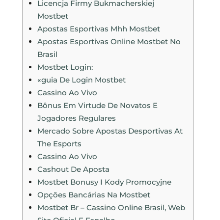
Licencja Firmy Bukmacherskiej
Mostbet
Apostas Esportivas Mhh Mostbet
Apostas Esportivas Online Mostbet No
Brasil
Mostbet Login:
«guia De Login Mostbet
Cassino Ao Vivo
Bônus Em Virtude De Novatos E
Jogadores Regulares
Mercado Sobre Apostas Desportivas At
The Esports
Cassino Ao Vivo
Cashout De Aposta
Mostbet Bonusy I Kody Promocyjne
Opções Bancárias Na Mostbet
Mostbet Br – Cassino Online Brasil, Web