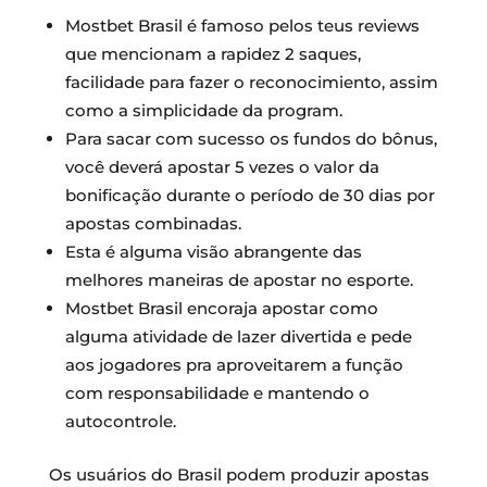
Mostbet Brasil é famoso pelos teus reviews
que mencionam a rapidez 2 saques,
facilidade para fazer o reconocimiento, assim
como a simplicidade da program.
Para sacar com sucesso os fundos do bônus,
você deverá apostar 5 vezes o valor da
bonificação durante o período de 30 dias por
apostas combinadas.
Esta é alguma visão abrangente das
melhores maneiras de apostar no esporte.
Mostbet Brasil encoraja apostar como
alguma atividade de lazer divertida e pede
aos jogadores pra aproveitarem a função
com responsabilidade e mantendo o
autocontrole.
Os usuários do Brasil podem produzir apostas