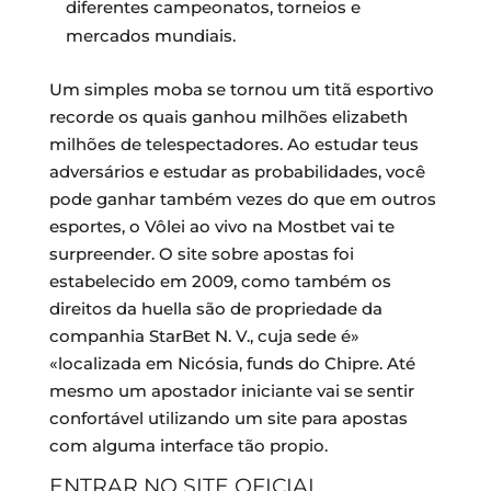
diferentes campeonatos, torneios e
mercados mundiais.
Um simples moba se tornou um titã esportivo
recorde os quais ganhou milhões elizabeth
milhões de telespectadores. Ao estudar teus
adversários e estudar as probabilidades, você
pode ganhar também vezes do que em outros
esportes, o Vôlei ao vivo na Mostbet vai te
surpreender. O site sobre apostas foi
estabelecido em 2009, como também os
direitos da huella são de propriedade da
companhia StarBet N. V., cuja sede é»
«localizada em Nicósia, funds do Chipre. Até
mesmo um apostador iniciante vai se sentir
confortável utilizando um site para apostas
com alguma interface tão propio.
ENTRAR NO SITE OFICIAL