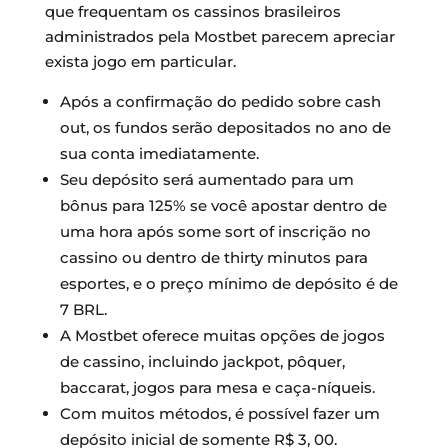
que frequentam os cassinos brasileiros
administrados pela Mostbet parecem apreciar
exista jogo em particular.
Após a confirmação do pedido sobre cash
out, os fundos serão depositados no ano de
sua conta imediatamente.
Seu depósito será aumentado para um
bônus para 125% se você apostar dentro de
uma hora após some sort of inscrição no
cassino ou dentro de thirty minutos para
esportes, e o preço mínimo de depósito é de
7 BRL.
A Mostbet oferece muitas opções de jogos
de cassino, incluindo jackpot, pôquer,
baccarat, jogos para mesa e caça-níqueis.
Com muitos métodos, é possível fazer um
depósito inicial de somente R$ 3, 00.