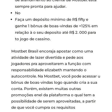
sempre pronta para ajudar.
No
Faça um depósito mínimo de R$ fifty e
ganhe 1 bônus de boas-vindas de +125% em
relação à o seu deposito até R$ 2. 000 para
to jogo de cassino.
Mostbet Brasil encoraja apostar como uma
atividade de lazer divertida e pede aos
jogadores pra aproveitarem a função com
responsabilidade elizabeth mantendo o
autocontrole. Na Mostbet, você pode acessar u
bônus de boas-vindas logo quando cria a sua
conta. Porém, existem muitas outras
promoções enel da plataforma o qual tem a
possibilidade de serem aproveitadas, a partir
de que você cumpra os requisitos