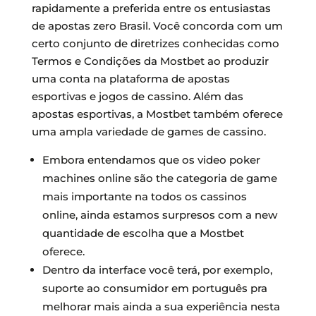
rapidamente a preferida entre os entusiastas
de apostas zero Brasil. Você concorda com um
certo conjunto de diretrizes conhecidas como
Termos e Condições da Mostbet ao produzir
uma conta na plataforma de apostas
esportivas e jogos de cassino. Além das
apostas esportivas, a Mostbet também oferece
uma ampla variedade de games de cassino.
Embora entendamos que os video poker
machines online são the categoria de game
mais importante na todos os cassinos
online, ainda estamos surpresos com a new
quantidade de escolha que a Mostbet
oferece.
Dentro da interface você terá, por exemplo,
suporte ao consumidor em português pra
melhorar mais ainda a sua experiência nesta