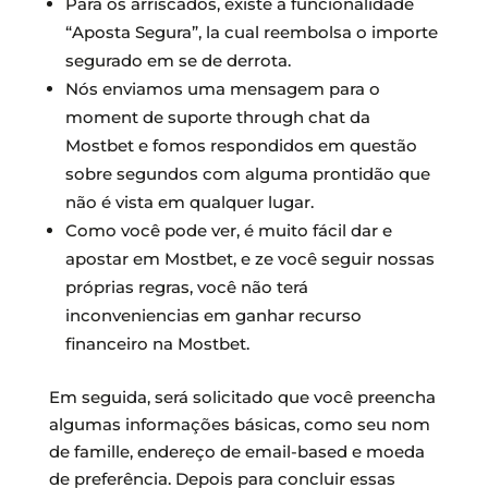
Para os arriscados, existe a funcionalidade
“Aposta Segura”, la cual reembolsa o importe
segurado em se de derrota.
Nós enviamos uma mensagem para o
moment de suporte through chat da
Mostbet e fomos respondidos em questão
sobre segundos com alguma prontidão que
não é vista em qualquer lugar.
Como você pode ver, é muito fácil dar e
apostar em Mostbet, e ze você seguir nossas
próprias regras, você não terá
inconveniencias em ganhar recurso
financeiro na Mostbet.
Em seguida, será solicitado que você preencha
algumas informações básicas, como seu nom
de famille, endereço de email-based e moeda
de preferência. Depois para concluir essas