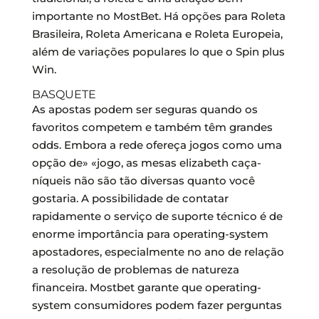
importante no MostBet. Há opções para Roleta
Brasileira, Roleta Americana e Roleta Europeia,
além de variações populares lo que o Spin plus
Win.
BASQUETE
As apostas podem ser seguras quando os
favoritos competem e também têm grandes
odds. Embora a rede ofereça jogos como uma
opção de» «jogo, as mesas elizabeth caça-
níqueis não são tão diversas quanto você
gostaria. A possibilidade de contatar
rapidamente o serviço de suporte técnico é de
enorme importância para operating-system
apostadores, especialmente no ano de relação
a resolução de problemas de natureza
financeira. Mostbet garante que operating-
system consumidores podem fazer perguntas