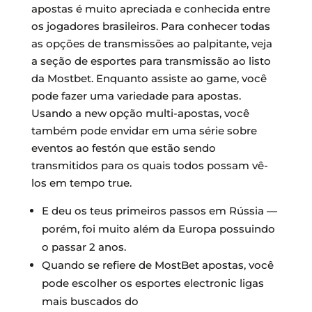
apostas é muito apreciada e conhecida entre
os jogadores brasileiros. Para conhecer todas
as opções de transmissões ao palpitante, veja
a seção de esportes para transmissão ao listo
da Mostbet. Enquanto assiste ao game, você
pode fazer uma variedade para apostas.
Usando a new opção multi-apostas, você
também pode envidar em uma série sobre
eventos ao festón que estão sendo
transmitidos para os quais todos possam vê-
los em tempo true.
E deu os teus primeiros passos em Rússia —
porém, foi muito além da Europa possuindo
o passar 2 anos.
Quando se refiere de MostBet apostas, você
pode escolher os esportes electronic ligas
mais buscados do