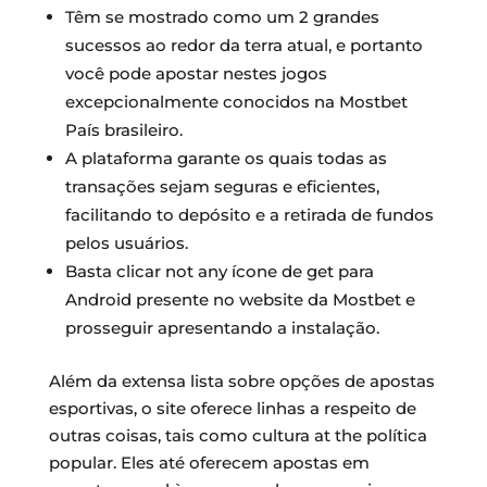
Têm se mostrado como um 2 grandes
sucessos ao redor da terra atual, e portanto
você pode apostar nestes jogos
excepcionalmente conocidos na Mostbet
País brasileiro.
A plataforma garante os quais todas as
transações sejam seguras e eficientes,
facilitando to depósito e a retirada de fundos
pelos usuários.
Basta clicar not any ícone de get para
Android presente no website da Mostbet e
prosseguir apresentando a instalação.
Além da extensa lista sobre opções de apostas
esportivas, o site oferece linhas a respeito de
outras coisas, tais como cultura at the política
popular. Eles até oferecem apostas em