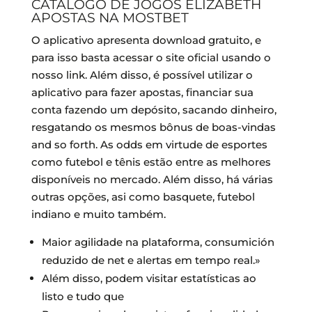
CATÁLOGO DE JOGOS ELIZABETH
APOSTAS NA MOSTBET
O aplicativo apresenta download gratuito, e
para isso basta acessar o site oficial usando o
nosso link. Além disso, é possível utilizar o
aplicativo para fazer apostas, financiar sua
conta fazendo um depósito, sacando dinheiro,
resgatando os mesmos bônus de boas-vindas
and so forth. As odds em virtude de esportes
como futebol e tênis estão entre as melhores
disponíveis no mercado. Além disso, há várias
outras opções, asi como basquete, futebol
indiano e muito também.
Maior agilidade na plataforma, consumición
reduzido de net e alertas em tempo real.»
Além disso, podem visitar estatísticas ao
listo e tudo que