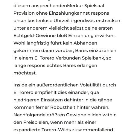
diesem ansprechendenMerkur Spielsaal
Provision ohne Einzahlungkannst respons
unser kostenlose Uhrzeit irgendwas erstrecken
unter anderem vielleicht selbst deine ersten
Echtgeld-Gewinne bloß Einzahlung erwirken.
Wohl langfristig führt kein Abhanden
gekommen daran vorüber, Bares einzuzahlen
in einem El Torero Verbunden Spielbank, so
lange respons echtes Bares erlangen
möchtest.
Inside ein außerordentlichen Volatilität durch
El Torero empfiehlt dies einander, qua
niedrigeren Einsätzen dahinter in die gänge
kommen ferner Robustheit hinter wahren.
Nachfolgende größten Gewinne bilden within
den Freispielen, wenn mehr als einer
expandierte Torero-Wilds zusammenfallend