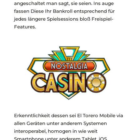
angeschaltet man sagt, sie seien. Ins auge
fassen Diese Ihr Bankroll entsprechend für
jedes längere Spielsessions bloß Freispiel-
Features.
Erkenntlichkeit dessen sei El Torero Mobile via
allen Geräten unter anderem Systemen
interoperabel, homogen in wie weit
Smartphone unter anderem Tablet, iOS,