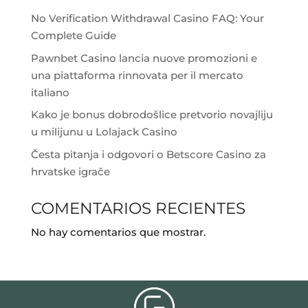
No Verification Withdrawal Casino FAQ: Your
Complete Guide
Pawnbet Casino lancia nuove promozioni e
una piattaforma rinnovata per il mercato
italiano
Kako je bonus dobrodošlice pretvorio novajliju
u milijunu u Lolajack Casino
Česta pitanja i odgovori o Betscore Casino za
hrvatske igrače
COMENTARIOS RECIENTES
No hay comentarios que mostrar.