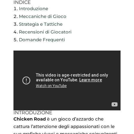
INDICE
Introduzione
Meccaniche di Gioco
Strategia e Tattiche
Recensioni di Giocatori
Domande Frequenti
INTRODUZIONE
Chicken Road
è un gioco d’azzardo che
cattura l’attenzione degli appassionati con le
sue grafiche vivaci e meccaniche coinvolgenti.