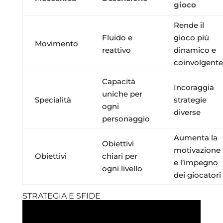
gioco
Rende il
Fluido e
gioco più
Movimento
reattivo
dinamico e
coinvolgente
Capacità
Incoraggia
uniche per
Specialità
strategie
ogni
diverse
personaggio
Aumenta la
Obiettivi
motivazione
Obiettivi
chiari per
e l’impegno
ogni livello
dei giocatori
STRATEGIA E SFIDE