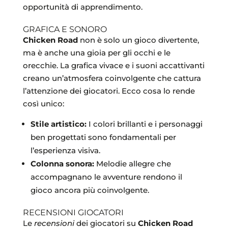
opportunità di apprendimento.
GRAFICA E SONORO
Chicken Road
non è solo un gioco divertente,
ma è anche una gioia per gli occhi e le
orecchie. La grafica vivace e i suoni accattivanti
creano un’atmosfera coinvolgente che cattura
l’attenzione dei giocatori. Ecco cosa lo rende
così unico:
Stile artistico:
I colori brillanti e i personaggi
ben progettati sono fondamentali per
l’esperienza visiva.
Colonna sonora:
Melodie allegre che
accompagnano le avventure rendono il
gioco ancora più coinvolgente.
RECENSIONI GIOCATORI
Le
recensioni
dei giocatori su
Chicken Road