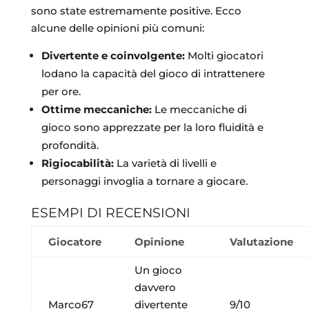
sono state estremamente positive. Ecco
alcune delle opinioni più comuni:
Divertente e coinvolgente:
Molti giocatori
lodano la capacità del gioco di intrattenere
per ore.
Ottime meccaniche:
Le meccaniche di
gioco sono apprezzate per la loro fluidità e
profondità.
Rigiocabilità:
La varietà di livelli e
personaggi invoglia a tornare a giocare.
ESEMPI DI RECENSIONI
Giocatore
Opinione
Valutazione
Un gioco
davvero
Marco67
divertente
9/10