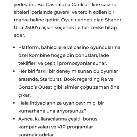
yerleştirir. Bu, Cashalot’u Canlı on line casino
siteleri içerisinde güvenli ve tercih edilen bir
marka haline getirir. Oyun cenneti olan Shangri
Una 2500’ü aşkın seçenek ile her zevke hitap
eder.
Platform, bahisçilere ve casino oyuncularına
özel kombine hoşgeldin bonusları, iade
teklifleri ve çeşitli promosyonlar sunar.
Her biri farklı bir deneyim sunan bu oyunlar
arasında, Starburst, Book regarding Ra ve
Gonzo’s Quest gibi isimler çoğu zaman öne
çıkar.
Hala ihtiyaçlarınıza uyan çevrimiçi bir
kumarhane una arıyorsunuz?
Ayrıca, kullanıcılarına çeşitli bonus
kampanyaları ve VIP programlar
sunmaktadırlar.