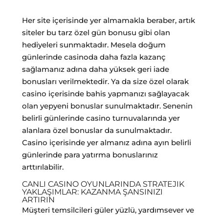
Her site içerisinde yer almamakla beraber, artık
siteler bu tarz özel gün bonusu gibi olan
hediyeleri sunmaktadır. Mesela doğum
günlerinde casinoda daha fazla kazanç
sağlamanız adına daha yüksek geri iade
bonusları verilmektedir. Ya da size özel olarak
casino içerisinde bahis yapmanızı sağlayacak
olan yepyeni bonuslar sunulmaktadır. Senenin
belirli günlerinde casino turnuvalarında yer
alanlara özel bonuslar da sunulmaktadır.
Casino içerisinde yer almanız adına ayın belirli
günlerinde para yatırma bonuslarınız
arttırılabilir.
CANLI CASINO OYUNLARINDA STRATEJIK
YAKLAŞIMLAR: KAZANMA ŞANSINIZI
ARTIRIN
Müşteri temsilcileri güler yüzlü, yardımsever ve