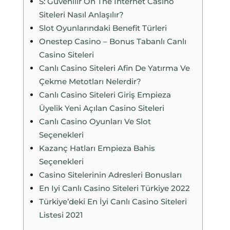
S: Güvenilir On The Internet Casino
Siteleri Nasıl Anlaşılır?
Slot Oyunlarındaki Benefit Türleri
Onestep Casino – Bonus Tabanlı Canlı
Casino Siteleri
Canlı Casino Siteleri Afin De Yatırma Ve
Çekme Metotları Nelerdir?
Canlı Casino Siteleri Giriş Empieza
Üyelik Yeni Açılan Casino Siteleri
Canlı Casino Oyunları Ve Slot
Seçenekleri
Kazanç Hatları Empieza Bahis
Seçenekleri
Casino Sitelerinin Adresleri Bonusları
En Iyi Canlı Casino Siteleri Türkiye 2022
Türkiye’deki En İyi Canlı Casino Siteleri
Listesi 2021