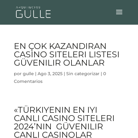
EN ÇOK KAZANDIRAN
CASINO SITELERI LISTESI
GÜVENILIR OLANLAR
por
gulle
|
Ago 3, 2025
|
Sin categorizar
|
0
Comentarios
«TÜRKIYENIN EN IYI
CANLI CASINO SITELERI
2024’NIN ️ GÜVENILIR
CANLI CASINOLAR