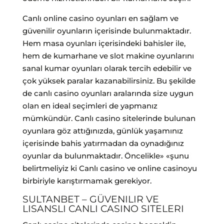
Canlı online casino oyunları en sağlam ve
güvenilir oyunların içerisinde bulunmaktadır.
Hem masa oyunları içerisindeki bahisler ile,
hem de kumarhane ve slot makine oyunlarını
sanal kumar oyunları olarak tercih edebilir ve
çok yüksek paralar kazanabilirsiniz. Bu şekilde
de canlı casino oyunları aralarında size uygun
olan en ideal seçimleri de yapmanız
mümkündür. Canlı casino sitelerinde bulunan
oyunlara göz attığınızda, günlük yaşamınız
içerisinde bahis yatırmadan da oynadığınız
oyunlar da bulunmaktadır. Öncelikle» «şunu
belirtmeliyiz ki Canlı casino ve online casinoyu
birbiriyle karıştırmamak gerekiyor.
SULTANBET – GÜVENILIR VE
LISANSLI CANLI CASINO SITELERI