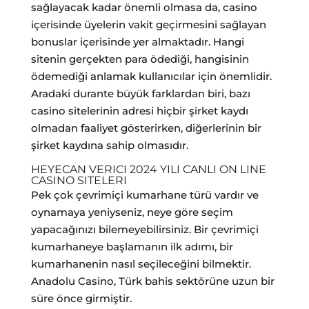
sağlayacak kadar önemli olmasa da, casino
içerisinde üyelerin vakit geçirmesini sağlayan
bonuslar içerisinde yer almaktadır. Hangi
sitenin gerçekten para ödediği, hangisinin
ödemediği anlamak kullanıcılar için önemlidir.
Aradaki durante büyük farklardan biri, bazı
casino sitelerinin adresi hiçbir şirket kaydı
olmadan faaliyet gösterirken, diğerlerinin bir
şirket kaydına sahip olmasıdır.
HEYECAN VERICI 2024 YILI CANLI ON LINE
CASINO SITELERI
Pek çok çevrimiçi kumarhane türü vardır ve
oynamaya yeniyseniz, neye göre seçim
yapacağınızı bilemeyebilirsiniz. Bir çevrimiçi
kumarhaneye başlamanın ilk adımı, bir
kumarhanenin nasıl seçileceğini bilmektir.
Anadolu Casino, Türk bahis sektörüne uzun bir
süre önce girmiştir.