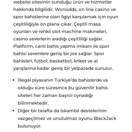
website sitesinin sunduğu ürün ve hizmetler
hakkında bilgilidir. Wonodds, on line casino ve
spor bahislerine olan ilgiyi karşılamak için oyun
çeşitliliğiyle ön plana çıkar. Çeşitli masa
oyunları ve renkli slot machine makineleri,
casino severlerin aradığı çeşitliliği sağlar.
Platform, canlı bahis yapma imkanı ile spor
bahisi sevenlere geniş bir joe sağlar. Spor
bahisleri, futbol, basketbol, kriket ve at
yarışlarına kadar geniş bir yelpazede sunulur.
İllegal piyasanın Türkiye’de bahislerde va
olduğu süre süresince bu güvenilir bahis
siteleri her zaman başrol oynadığı
bilinmektedir.
Diğer bir tarafta da iskambil destelerinin
vazgeçilmez ve unutulmaz oyunu BlackJack
bulunuyor.