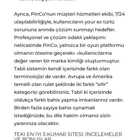
Ayrıca, PinCo’nun müşteri hizmetleri ekibi, 7/24
ulaşılabilirliğiyle, kullanıcıların your ex türlü
sorununa anında çözüm sunmayı hedefler.
Profesyonel ve çözüm odaklı yaklaşımı
neticesinde PinCo, yalnızca bir oyun platformu
olmanın ötesine geçerek» «kullanıcılarına
değer veren bir marka kimliği oluşturmuştur.
Tabii sistemin kendi içerisinde farklı olan
terminolojisi de vardır. Avrupa ve Amerika
temelli olan rulet şeklinde iki farklı ‘’sıfır’’
kategorisi görebilirsiniz. Tabii ki içerisinde
oldukça farklı bahis yapma imkanlarınız vardır.
Birden fazla sayıya bahis oynamak
istediğinizde, bu dile hakim olmanız sizin
yararınıza olacaktır.
TEKI EN İYI 5 KUMAR SITESI: İNCELEMELER
VE BONUSLAR