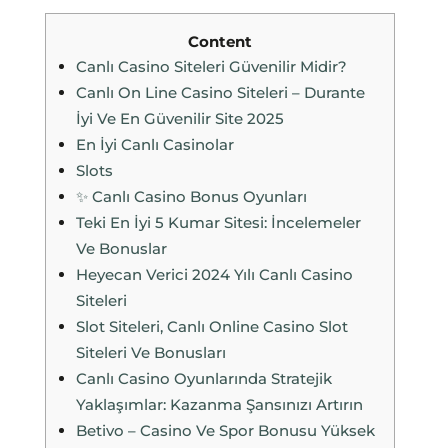
Content
Canlı Casino Siteleri Güvenilir Midir?
Canlı On Line Casino Siteleri – Durante
İyi Ve En Güvenilir Site 2025
En İyi Canlı Casinolar
Slots
✨ Canlı Casino Bonus Oyunları
Teki En İyi 5 Kumar Sitesi: İncelemeler
Ve Bonuslar
Heyecan Verici 2024 Yılı Canlı Casino
Siteleri
Slot Siteleri, Canlı Online Casino Slot
Siteleri Ve Bonusları
Canlı Casino Oyunlarında Stratejik
Yaklaşımlar: Kazanma Şansınızı Artırın
Betivo – Casino Ve Spor Bonusu Yüksek