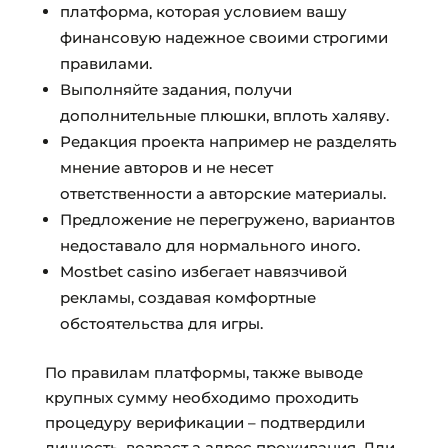
платформа, которая условием вашу
финансовую надежное своими строгими
правилами.
Выполняйте задания, получи
дополнительные плюшки, вплоть халяву.
Редакция проекта например не разделять
мнение авторов и не несет
ответственности а авторские материалы.
Предложение не перегружено, вариантов
недоставало для нормального иного.
Mostbet casino избегает навязчивой
рекламы, создавая комфортные
обстоятельства для игры.
По правилам платформы, также выводе
крупных сумму необходимо проходить
процедуру верификации – подтвердили
личность, возраст а адрес проживания. Дли