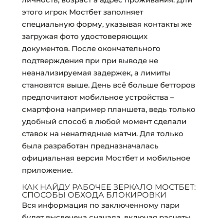
этого игрок Мостбет заполняет
специальную форму, указывая контакты же
загружая фото удостоверяющих
документов. После окончательного
подтверждения при при выводе не
неанализируемая задержек, а лимиты
становятся выше. День всё больше бетторов
предпочитают мобильное устройства –
смартфона например планшета, ведь только
удобный способ в любой момент сделали
ставок на ненаглядные матчи. Для только
была разработан предназначалась
официальная версия Мостбет и мобильное
приложение.
КАК НАЙДУ РАБОЧЕЕ ЗЕРКАЛО МОСТБЕТ:
СПОСОБЫ ОБХОДА БЛОКИРОВКИ
Вся информация по заключенному пари
будет высвечена сначала, включая расчеты