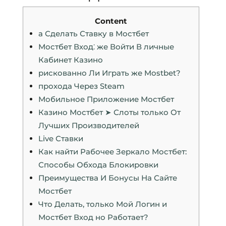
Content
а Сделать Ставку в Мостбет
Мостбет Вход⁚ же Войти В личные
Кабинет Казино
рискованно Ли Играть же Mostbet?
прохода Через Steam
Мобильное Приложение Мостбет
Казино Мостбет ➤ Слоты только От
Лучших Производителей
Live Ставки
Как найти Рабочее Зеркало Мостбет:
Способы Обхода Блокировки
Преимущества И Бонусы На Сайте
Мостбет
Что Делать, только Мой Логин и
Мостбет Вход но Работает?