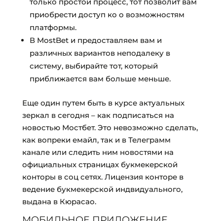
только простой процесс, тот позволит вам
приобрести доступ ко о возможностям
платформы.
В MostBet и предоставляем вам и
различных вариантов неподалеку в
систему, выбирайте тот, который
приближается вам больше меньше.
Еще один путем быть в курсе актуальных
зеркал в сегодня – как подписаться на
новостью Мостбет. Это невозможно сделать,
как вопреки емайл, так и в Телеграмм
канале или следить ним новостями на
официальных страницах букмекерской
конторы в соц сетях. Лицензия конторе в
ведение букмекерской индвидуального,
выдана в Кюрасао.
МОБИЛЬНОЕ ПРИЛОЖЕНИЕ