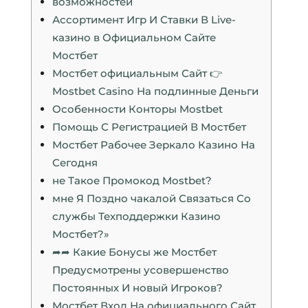
возможностей
Ассортимент Игр И Ставки В Live-
казино в Официальном Сайте
Мостбет
Мостбет официальным Сайт 👉
Mostbet Casino На подлинные Деньги
Особенности Конторы Mostbet
Помощь С Регистрацией В Мостбет
Мостбет Рабочее Зеркало Казино На
Сегодня
не Такое Промокод Mostbet?
мне Я Поздно чакалой Связаться Со
службы Техподдержки Казино
Мостбет?»
➦➦ Какие Бонусы же Мостбет
Предусмотрены усовершенство
Постоянных И новый Игроков?
Мостбет Вход На официального Сайт