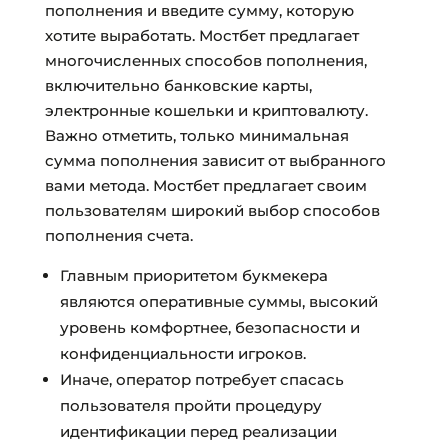
пополнения и введите сумму, которую
хотите выработать. Мостбет предлагает
многочисленных способов пополнения,
включительно банковские карты,
электронные кошельки и криптовалюту.
Важно отметить, только минимальная
сумма пополнения зависит от выбранного
вами метода. Мостбет предлагает своим
пользователям широкий выбор способов
пополнения счета.
Главным приоритетом букмекера
являются оперативные суммы, высокий
уровень комфортнее, безопасности и
конфиденциальности игроков.
Иначе, оператор потребует спасась
пользователя пройти процедуру
идентификации перед реализации