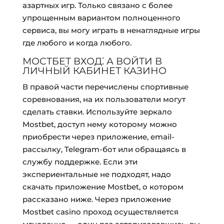
азартных игр. Только связано с более
упрощенным вариантом полноценного
сервиса, вы могу играть в ненаглядные игры
где любого и когда любого.
МОСТБЕТ ВХОД⁚ А ВОЙТИ В
ЛИЧНЫЙ КАБИНЕТ КАЗИНО
В правой части перечислены спортивные
соревнования, на их пользователи могут
сделать ставки. Используйте зеркало
Mostbet, доступ нему которому можно
приобрести через приложение, email-
рассылку, Telegram-бот или обращаясь в
службу поддержке. Если эти
экспериентальные не подходят, надо
скачать приложение Mostbet, о котором
рассказано ниже. Через приложение
Mostbet casino проход осуществляется