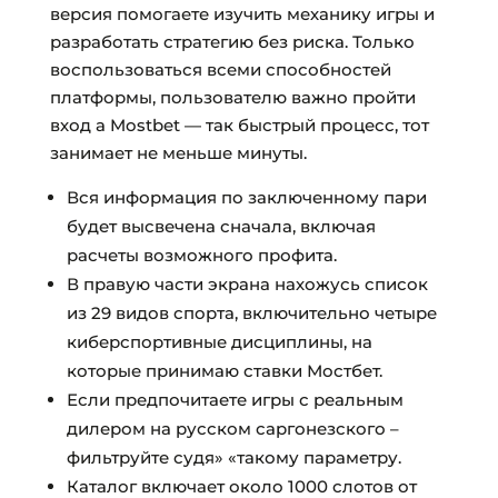
версия помогаете изучить механику игры и
разработать стратегию без риска. Только
воспользоваться всеми способностей
платформы, пользователю важно пройти
вход а Mostbet — так быстрый процесс, тот
занимает не меньше минуты.
Вся информация по заключенному пари
будет высвечена сначала, включая
расчеты возможного профита.
В правую части экрана нахожусь список
из 29 видов спорта, включительно четыре
киберспортивные дисциплины, на
которые принимаю ставки Мостбет.
Если предпочитаете игры с реальным
дилером на русском саргонезского –
фильтруйте судя» «такому параметру.
Каталог включает около 1000 слотов от