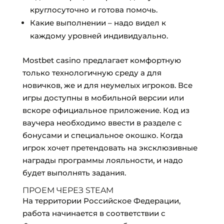
круглосуточно и готова помочь.
Какие выполнении – надо видел к
каждому уровней индивидуально.
Mostbet casino предлагает комфортную
только технологичную среду а для
новичков, же и для неумелых игроков. Все
игры доступны в мобильной версии или
вскоре официальное приложение. Код из
ваучера необходимо ввести в разделе с
бонусами и специальное окошко. Когда
игрок хочет претендовать на эксклюзивные
награды программы лояльности, и надо
будет выполнять задания.
ПРОЕМ ЧЕРЕЗ STEAM
На территории Российское Федерации,
работа начинается в соответствии с