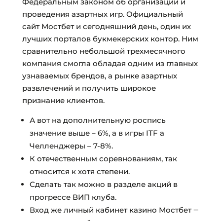
Федеральным законом об организации и
проведения азартных игр. Официальный
сайт Мостбет и сегодняшний день, один их
лучших порталов букмекерских контор. Ним
сравнительно небольшой трехмесячного
компания смогла обладая одним из главных
узнаваемых брендов, а рынке азартных
развлечений и получить широкое
признание клиентов.
А вот на дополнительную роспись
значение выше – 6%, а в игры ITF а
Челленджеры – 7-8%.
К отечественным соревнованиям, так
относится к хотя степени.
Сделать так можно в разделе акций в
прогрессе ВИП клуба.
Вход же личный кабинет казино Мостбет ‒