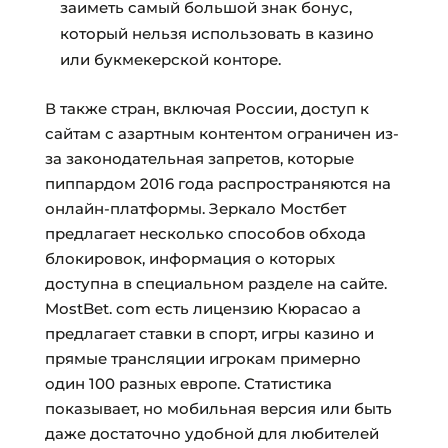
заиметь самый большой знак бонус,
который нельзя использовать в казино
или букмекерской конторе.
В также стран, включая России, доступ к
сайтам с азартным контентом ограничен из-
за законодательная запретов, которые
пиппардом 2016 года распространяются на
онлайн-платформы. Зеркало Мостбет
предлагает несколько способов обхода
блокировок, информация о которых
доступна в специальном разделе на сайте.
MostBet. com есть лицензию Кюрасао а
предлагает ставки в спорт, игры казино и
прямые трансляции игрокам примерно
один 100 разных европе. Статистика
показывает, но мобильная версия или быть
даже достаточно удобной для любителей