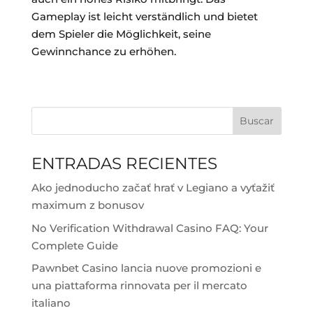
Gameplay ist leicht verständlich und bietet
dem Spieler die Möglichkeit, seine
Gewinnchance zu erhöhen.
Buscar
ENTRADAS RECIENTES
Ako jednoducho začať hrať v Legiano a vyťažiť
maximum z bonusov
No Verification Withdrawal Casino FAQ: Your
Complete Guide
Pawnbet Casino lancia nuove promozioni e
una piattaforma rinnovata per il mercato
italiano