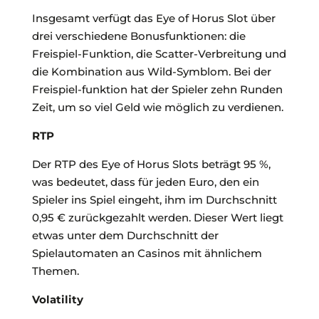
Insgesamt verfügt das Eye of Horus Slot über
drei verschiedene Bonusfunktionen: die
Freispiel-Funktion, die Scatter-Verbreitung und
die Kombination aus Wild-Symblom. Bei der
Freispiel-funktion hat der Spieler zehn Runden
Zeit, um so viel Geld wie möglich zu verdienen.
RTP
Der RTP des Eye of Horus Slots beträgt 95 %,
was bedeutet, dass für jeden Euro, den ein
Spieler ins Spiel eingeht, ihm im Durchschnitt
0,95 € zurückgezahlt werden. Dieser Wert liegt
etwas unter dem Durchschnitt der
Spielautomaten an Casinos mit ähnlichem
Themen.
Volatility