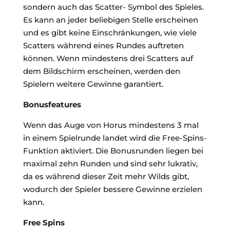
sondern auch das Scatter- Symbol des Spieles.
Es kann an jeder beliebigen Stelle erscheinen
und es gibt keine Einschränkungen, wie viele
Scatters während eines Rundes auftreten
können. Wenn mindestens drei Scatters auf
dem Bildschirm erscheinen, werden den
Spielern weitere Gewinne garantiert.
Bonusfeatures
Wenn das Auge von Horus mindestens 3 mal
in einem Spielrunde landet wird die Free-Spins-
Funktion aktiviert. Die Bonusrunden liegen bei
maximal zehn Runden und sind sehr lukrativ,
da es während dieser Zeit mehr Wilds gibt,
wodurch der Spieler bessere Gewinne erzielen
kann.
Free Spins