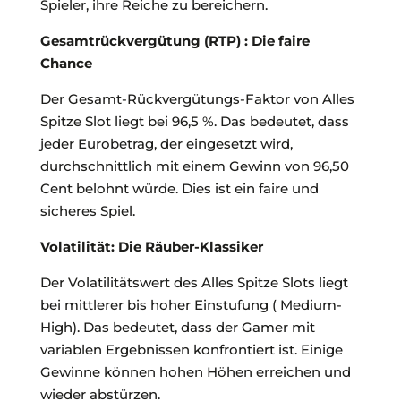
Spieler, ihre Reiche zu bereichern.
Gesamtrückvergütung (RTP) : Die faire
Chance
Der Gesamt-Rückvergütungs-Faktor von Alles
Spitze Slot liegt bei 96,5 %. Das bedeutet, dass
jeder Eurobetrag, der eingesetzt wird,
durchschnittlich mit einem Gewinn von 96,50
Cent belohnt würde. Dies ist ein faire und
sicheres Spiel.
Volatilität: Die Räuber-Klassiker
Der Volatilitätswert des Alles Spitze Slots liegt
bei mittlerer bis hoher Einstufung ( Medium-
High). Das bedeutet, dass der Gamer mit
variablen Ergebnissen konfrontiert ist. Einige
Gewinne können hohen Höhen erreichen und
wieder abstürzen.