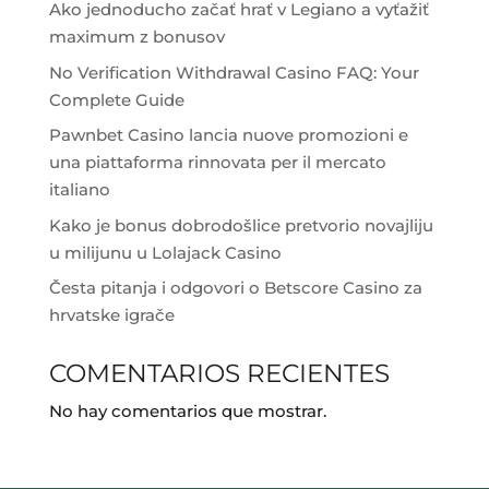
Ako jednoducho začať hrať v Legiano a vyťažiť
maximum z bonusov
No Verification Withdrawal Casino FAQ: Your
Complete Guide
Pawnbet Casino lancia nuove promozioni e
una piattaforma rinnovata per il mercato
italiano
Kako je bonus dobrodošlice pretvorio novajliju
u milijunu u Lolajack Casino
Česta pitanja i odgovori o Betscore Casino za
hrvatske igrače
COMENTARIOS RECIENTES
No hay comentarios que mostrar.