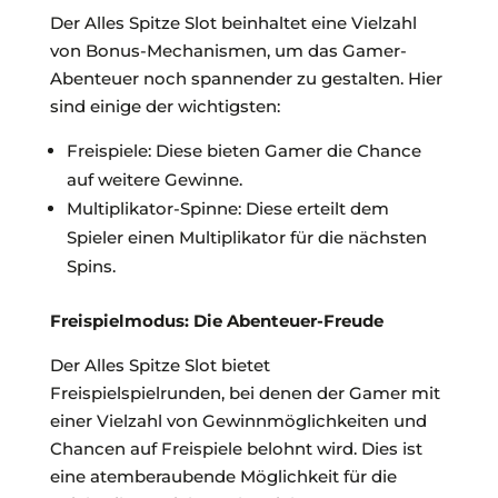
Der Alles Spitze Slot beinhaltet eine Vielzahl
von Bonus-Mechanismen, um das Gamer-
Abenteuer noch spannender zu gestalten. Hier
sind einige der wichtigsten:
Freispiele: Diese bieten Gamer die Chance
auf weitere Gewinne.
Multiplikator-Spinne: Diese erteilt dem
Spieler einen Multiplikator für die nächsten
Spins.
Freispielmodus: Die Abenteuer-Freude
Der Alles Spitze Slot bietet
Freispielspielrunden, bei denen der Gamer mit
einer Vielzahl von Gewinnmöglichkeiten und
Chancen auf Freispiele belohnt wird. Dies ist
eine atemberaubende Möglichkeit für die