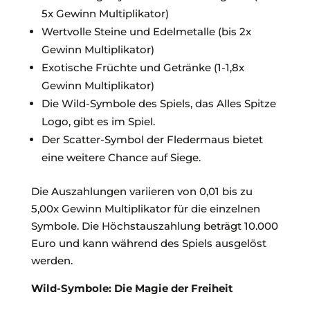
5x Gewinn Multiplikator)
Wertvolle Steine und Edelmetalle (bis 2x
Gewinn Multiplikator)
Exotische Früchte und Getränke (1-1,8x
Gewinn Multiplikator)
Die Wild-Symbole des Spiels, das Alles Spitze
Logo, gibt es im Spiel.
Der Scatter-Symbol der Fledermaus bietet
eine weitere Chance auf Siege.
Die Auszahlungen variieren von 0,01 bis zu
5,00x Gewinn Multiplikator für die einzelnen
Symbole. Die Höchstauszahlung beträgt 10.000
Euro und kann während des Spiels ausgelöst
werden.
Wild-Symbole: Die Magie der Freiheit