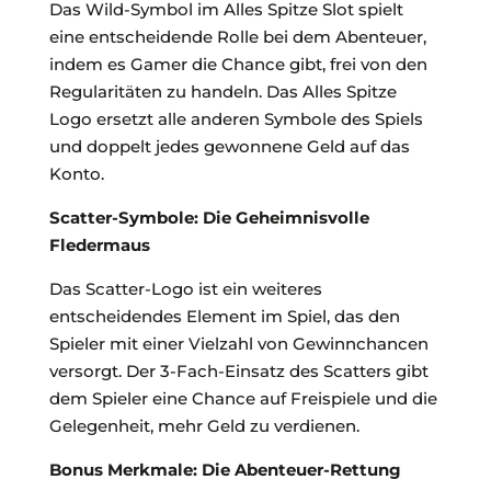
Das Wild-Symbol im Alles Spitze Slot spielt
eine entscheidende Rolle bei dem Abenteuer,
indem es Gamer die Chance gibt, frei von den
Regularitäten zu handeln. Das Alles Spitze
Logo ersetzt alle anderen Symbole des Spiels
und doppelt jedes gewonnene Geld auf das
Konto.
Scatter-Symbole: Die Geheimnisvolle
Fledermaus
Das Scatter-Logo ist ein weiteres
entscheidendes Element im Spiel, das den
Spieler mit einer Vielzahl von Gewinnchancen
versorgt. Der 3-Fach-Einsatz des Scatters gibt
dem Spieler eine Chance auf Freispiele und die
Gelegenheit, mehr Geld zu verdienen.
Bonus Merkmale: Die Abenteuer-Rettung