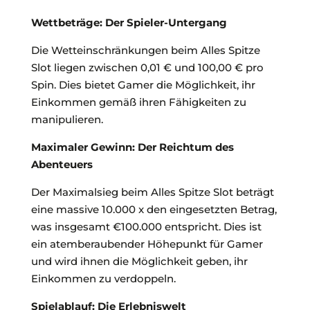
Wettbeträge: Der Spieler-Untergang
Die Wetteinschränkungen beim Alles Spitze
Slot liegen zwischen 0,01 € und 100,00 € pro
Spin. Dies bietet Gamer die Möglichkeit, ihr
Einkommen gemäß ihren Fähigkeiten zu
manipulieren.
Maximaler Gewinn: Der Reichtum des
Abenteuers
Der Maximalsieg beim Alles Spitze Slot beträgt
eine massive 10.000 x den eingesetzten Betrag,
was insgesamt €100.000 entspricht. Dies ist
ein atemberaubender Höhepunkt für Gamer
und wird ihnen die Möglichkeit geben, ihr
Einkommen zu verdoppeln.
Spielablauf: Die Erlebniswelt