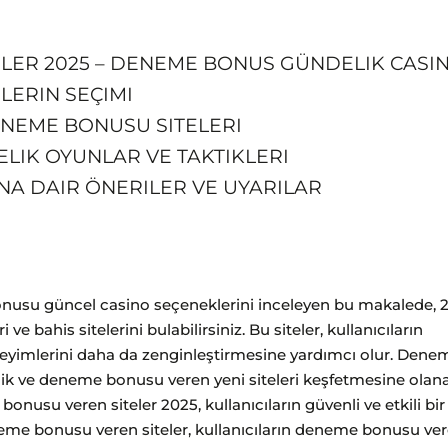
LER 2025 – DENEME BONUS GÜNDELIK CASI
LERIN SEÇIMI
ENEME BONUSU SITELERI
LIK OYUNLAR VE TAKTIKLERI
A DAIR ÖNERILER VE UYARILAR
nusu güncel casino seçeneklerini inceleyen bu makalede, 
 ve bahis sitelerini bulabilirsiniz. Bu siteler, kullanıcıların
eyimlerini daha da zenginleştirmesine yardımcı olur. Dene
erlik ve deneme bonusu veren yeni siteleri keşfetmesine olan
usu veren siteler 2025, kullanıcıların güvenli ve etkili bir
neme bonusu veren siteler, kullanıcıların deneme bonusu ve