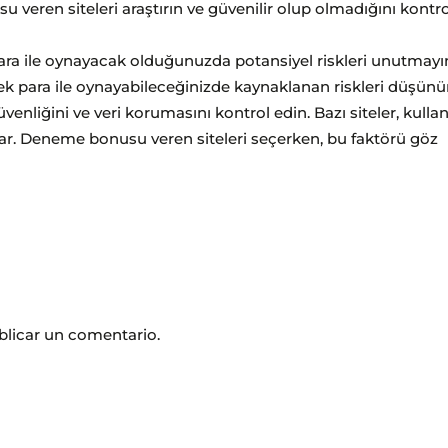
su veren siteleri araştırın ve güvenilir olup olmadığını kontr
ra ile oynayacak olduğunuzda potansiyel riskleri unutmayı
k para ile oynayabileceğinizde kaynaklanan riskleri düşünü
nliğini ve veri korumasını kontrol edin. Bazı siteler, kullan
zlar. Deneme bonusu veren siteleri seçerken, bu faktörü göz
blicar un comentario.