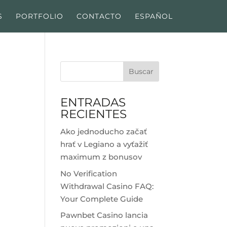
S
PORTFOLIO
CONTACTO
ESPAÑOL
Buscar
ENTRADAS
RECIENTES
Ako jednoducho začať
hrať v Legiano a vyťažiť
maximum z bonusov
No Verification
Withdrawal Casino FAQ:
Your Complete Guide
Pawnbet Casino lancia