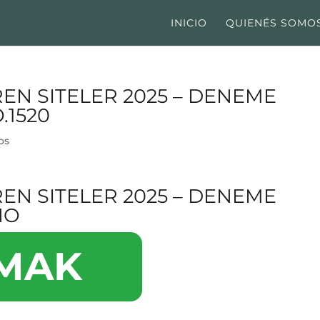
INICIO
QUIENÉS SOMO
N SITELER 2025 – DENEME
.1520
os
N SITELER 2025 – DENEME
NO
AMAK