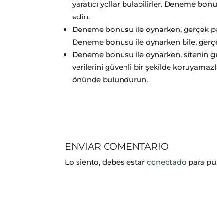
yaratıcı yollar bulabilirler. Deneme bonu
edin.
Deneme bonusu ile oynarken, gerçek pa
Deneme bonusu ile oynarken bile, gerçe
Deneme bonusu ile oynarken, sitenin güve
verilerini güvenli bir şekilde koruyama
önünde bulundurun.
ENVIAR COMENTARIO
Lo siento, debes estar
conectado
para pu