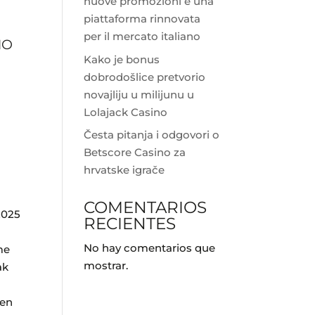
nuove promozioni e una
piattaforma rinnovata
per il mercato italiano
NO
Kako je bonus
dobrodošlice pretvorio
novajliju u milijunu u
Lolajack Casino
Česta pitanja i odgovori o
Betscore Casino za
hrvatske igrače
COMENTARIOS
2025
RECIENTES
No hay comentarios que
me
mostrar.
ak
ren