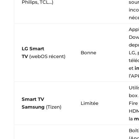
Philips, TCL…)
sou
inco
néce
Appl
Dow
depu
LG Smart
Bonne
LG, 
TV
(webOS récent)
tél
et
i
l’AP
Util
box
Smart TV
Limitée
Fire
Samsung
(Tizen)
HDM
la
m
Boît
(And