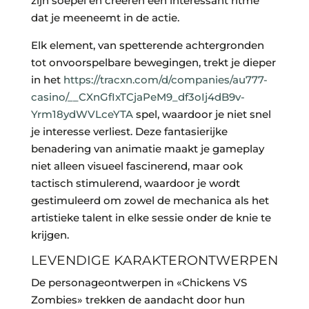
zijn soepel en creëren een interessant ritme
dat je meeneemt in de actie.
Elk element, van spetterende achtergronden
tot onvoorspelbare bewegingen, trekt je dieper
in het
https://tracxn.com/d/companies/au777-
casino/__CXnGfIxTCjaPeM9_df3oIj4dB9v-
Yrm18ydWVLceYTA
spel, waardoor je niet snel
je interesse verliest. Deze fantasierijke
benadering van animatie maakt je gameplay
niet alleen visueel fascinerend, maar ook
tactisch stimulerend, waardoor je wordt
gestimuleerd om zowel de mechanica als het
artistieke talent in elke sessie onder de knie te
krijgen.
LEVENDIGE KARAKTERONTWERPEN
De personageontwerpen in «Chickens VS
Zombies» trekken de aandacht door hun