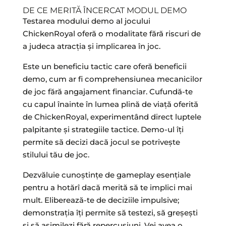
DE CE MERITĂ ÎNCERCAT MODUL DEMO
Testarea modului demo al jocului
ChickenRoyal oferă o modalitate fără riscuri de
a judeca atracția și implicarea în joc.
Este un beneficiu tactic care oferă beneficii
demo, cum ar fi comprehensiunea mecanicilor
de joc fără angajament financiar. Cufundă-te
cu capul înainte în lumea plină de viață oferită
de ChickenRoyal, experimentând direct luptele
palpitante și strategiile tactice. Demo-ul îți
permite să decizi dacă jocul se potrivește
stilului tău de joc.
Dezvăluie cunoștințe de gameplay esențiale
pentru a hotărî dacă merită să te implici mai
mult. Eliberează-te de deciziile impulsive;
demonstrația îți permite să testezi, să greșești
și să asimilezi fără repercusiuni. Vei avea o