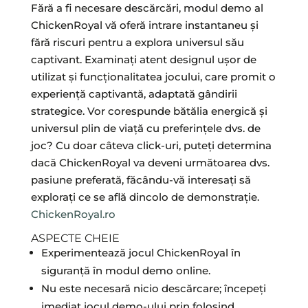
Fără a fi necesare descărcări, modul demo al
ChickenRoyal vă oferă intrare instantaneu și
fără riscuri pentru a explora universul său
captivant. Examinați atent designul ușor de
utilizat și funcționalitatea jocului, care promit o
experiență captivantă, adaptată gândirii
strategice. Vor corespunde bătălia energică și
universul plin de viață cu preferințele dvs. de
joc? Cu doar câteva click-uri, puteți determina
dacă ChickenRoyal va deveni următoarea dvs.
pasiune preferată, făcându-vă interesați să
explorați ce se află dincolo de demonstrație.
ChickenRoyal.ro
ASPECTE CHEIE
Experimentează jocul ChickenRoyal în
siguranță în modul demo online.
Nu este necesară nicio descărcare; începeți
imediat jocul demo-ului prin folosind