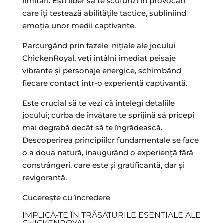
limitări. Ești liber să te scufunzi în provocări
care îți testează abilitățile tactice, subliniind
emoția unor medii captivante.
Parcurgând prin fazele inițiale ale jocului
ChickenRoyal, veți întâlni imediat peisaje
vibrante și personaje energice, schimbând
fiecare contact într-o experiență captivantă.
Este crucial să te vezi că înțelegi detaliile
jocului; curba de învățare te sprijină să pricepi
mai degrabă decât să te îngrădească.
Descoperirea principiilor fundamentale se face
o a doua natură, inaugurând o experiență fără
constrângeri, care este și gratificantă, dar și
revigorantă.
Cucerește cu încredere!
IMPLICĂ-TE ÎN TRĂSĂTURILE ESENȚIALE ALE
CHICKENROYAL