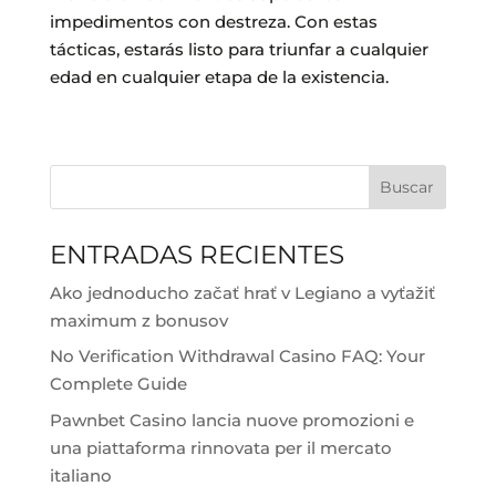
impedimentos con destreza. Con estas
tácticas, estarás listo para triunfar a cualquier
edad en cualquier etapa de la existencia.
Buscar
ENTRADAS RECIENTES
Ako jednoducho začať hrať v Legiano a vyťažiť
maximum z bonusov
No Verification Withdrawal Casino FAQ: Your
Complete Guide
Pawnbet Casino lancia nuove promozioni e
una piattaforma rinnovata per il mercato
italiano