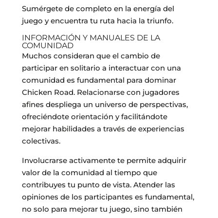
Sumérgete de completo en la energía del
juego y encuentra tu ruta hacia la triunfo.
INFORMACIÓN Y MANUALES DE LA
COMUNIDAD
Muchos consideran que el cambio de
participar en solitario a interactuar con una
comunidad es fundamental para dominar
Chicken Road. Relacionarse con jugadores
afines despliega un universo de perspectivas,
ofreciéndote orientación y facilitándote
mejorar habilidades a través de experiencias
colectivas.
Involucrarse activamente te permite adquirir
valor de la comunidad al tiempo que
contribuyes tu punto de vista. Atender las
opiniones de los participantes es fundamental,
no solo para mejorar tu juego, sino también