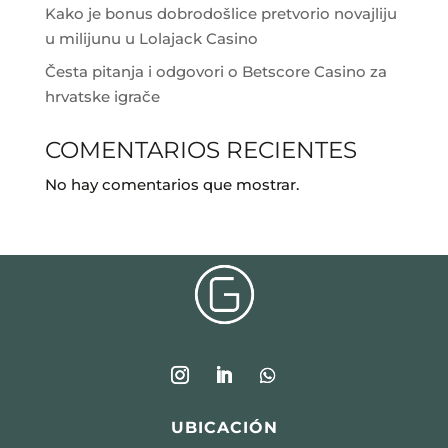
Kako je bonus dobrodošlice pretvorio novajliju
u milijunu u Lolajack Casino
Česta pitanja i odgovori o Betscore Casino za
hrvatske igrače
COMENTARIOS RECIENTES
No hay comentarios que mostrar.
UBICACIÓN