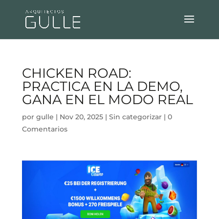
CHICKEN ROAD:
PRACTICA EN LA DEMO,
GANA EN EL MODO REAL
por
gulle
|
Nov 20, 2025
|
Sin categorizar
|
0
Comentarios