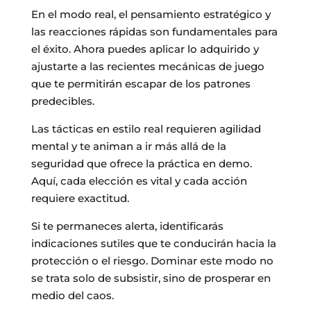
En el modo real, el pensamiento estratégico y
las reacciones rápidas son fundamentales para
el éxito. Ahora puedes aplicar lo adquirido y
ajustarte a las recientes mecánicas de juego
que te permitirán escapar de los patrones
predecibles.
Las tácticas en estilo real requieren agilidad
mental y te animan a ir más allá de la
seguridad que ofrece la práctica en demo.
Aquí, cada elección es vital y cada acción
requiere exactitud.
Si te permaneces alerta, identificarás
indicaciones sutiles que te conducirán hacia la
protección o el riesgo. Dominar este modo no
se trata solo de subsistir, sino de prosperar en
medio del caos.