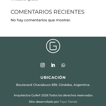
COMENTARIOS RECIENTES
No hay comentarios que mostrar.
UBICACIÓN
Boulevard Chacabuco 839, Córdoba, Argentina.
Arquitectos Gulle® 2026 Todos los derechos reservados
Sitio desarrollado por
Tuyo Tienda