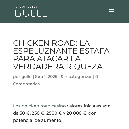
CHICKEN ROAD: LA
ESPELUZNANTE ESTAFA
PARA ATACAR LA
VERDADERA RIQUEZA
por
gulle
|
Sep 1, 2025
|
Sin categorizar
|
0
Comentarios
Los
chicken road casino
valores iniciales son
de 50 €, 250 €, 2500 € y 20 000 €, con
potencial de aumento.