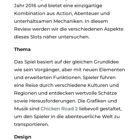
Jahr 2016 und bietet eine einzigartige
Kombination aus Action, Abenteuer und
unterhaltsamen Mechaniken. In diesem
Review werden wir die verschiedenen Aspekte
dieses Slots näher untersuchen.
Thema
Das Spiel basiert auf der gleichen Grundidee
wie sein Vorgänger, aber mit neuen Elementen
und erweiterten Funktionen. Spieler führen
eine Reise durch verschiedene Kulturen und
Regionen und entdecken wertvolle Schätze
sowie Herausforderungen. Die Grafiken und
Musik sind
Chicken Road 2
liebevoll gestaltet,
um den Spieler in die abenteuerliche Welt zu
transportieren.
Design