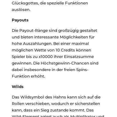
Glücksgottes, die spezielle Funktionen
auslösen.
Payouts
Die Payout-Ränge sind großzügig gestaltet
und bieten interessante Möglichkeiten für
hohe Auszahlungen. Bei einer maximal
möglichen Wette von 10 Credits können
Spieler bis zu x10000 ihrer Einsatzsumme
gewinnen. Die Höchstgewinn-Chancen sind
dabei insbesondere in der freien Spins-
Funktion erhöht.
Wilds
Das Wildsymbol des Hahns kann sich auf die
Rollen verschieben, wodurch er sicherstellen
kann, dass ein Sieg zustande kommt. Das
Wild-Element agiert auch als Multiplikator und