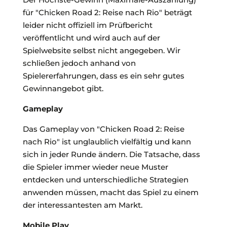
für "Chicken Road 2: Reise nach Rio" beträgt
leider nicht offiziell im Prüfbericht
veröffentlicht und wird auch auf der
Spielwebsite selbst nicht angegeben. Wir
schließen jedoch anhand von
Spielererfahrungen, dass es ein sehr gutes
Gewinnangebot gibt.
Gameplay
Das Gameplay von "Chicken Road 2: Reise
nach Rio" ist unglaublich vielfältig und kann
sich in jeder Runde ändern. Die Tatsache, dass
die Spieler immer wieder neue Muster
entdecken und unterschiedliche Strategien
anwenden müssen, macht das Spiel zu einem
der interessantesten am Markt.
Mobile Play