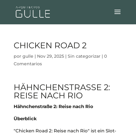
CHICKEN ROAD 2
por
gulle
|
Nov 29, 2025
|
Sin categorizar
|
0
Comentarios
HÄHNCHENSTRASSE 2: R
EISE NACH RIO
Hähnchenstraße 2: Reise nach Rio
Überblick
"Chicken Road 2: Reise nach Rio" ist ein Slot-