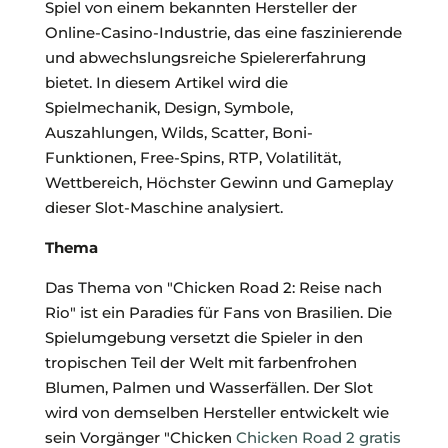
Spiel von einem bekannten Hersteller der
Online-Casino-Industrie, das eine faszinierende
und abwechslungsreiche Spielererfahrung
bietet. In diesem Artikel wird die
Spielmechanik, Design, Symbole,
Auszahlungen, Wilds, Scatter, Boni-
Funktionen, Free-Spins, RTP, Volatilität,
Wettbereich, Höchster Gewinn und Gameplay
dieser Slot-Maschine analysiert.
Thema
Das Thema von "Chicken Road 2: Reise nach
Rio" ist ein Paradies für Fans von Brasilien. Die
Spielumgebung versetzt die Spieler in den
tropischen Teil der Welt mit farbenfrohen
Blumen, Palmen und Wasserfällen. Der Slot
wird von demselben Hersteller entwickelt wie
sein Vorgänger "Chicken
Chicken Road 2 gratis