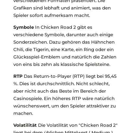
verschiedenen Formaten präsentiert. Die
Grafiken sind lebhaft und animiert, was den
Spieler sofort aufmerksam macht.
Symbole
In Chicken Road 2 gibt es
verschiedene Symbole, darunter auch einige
Sonderzeichen. Dazu gehören das Hähnchen
Chili, die Tigerin, eine Karte, ein Ring oder ein
Glücksspiel-Emblem und natürlich die Zahlen
von eins bis zehn als klassische Spielsteine.
RTP
Das Return-to-Player (RTP) liegt bei 95,45
%. Dies ist durchschnittlich. Nicht schlecht,
aber nicht auch das Beste im Bereich der
Casinospiele. Ein höheres RTP wäre natürlich
wünschenswert, um den Spieler attraktiver zu
machen.
Volatilität
Die Volatilität von "Chicken Road 2"
liegt bei dem üblichen Mittelwert ( Medium ).