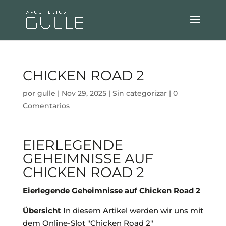
CHICKEN ROAD 2
por
gulle
|
Nov 29, 2025
|
Sin categorizar
|
0
Comentarios
EIERLEGENDE
GEHEIMNISSE AUF
CHICKEN ROAD 2
Eierlegende Geheimnisse auf Chicken Road 2
Übersicht
In diesem Artikel werden wir uns mit
dem Online-Slot "Chicken Road 2"