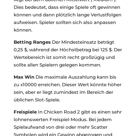
Dies bedeutet, dass einige Spiele oft gewinnen
können und dann plötzlich lange Verlustfolgen
aufweisen. Spieler sollten sich also anpassen
können.
Betting Ranges
Der Mindesteinsatz beträgt
0,25 $, während der Höchstbetrag bei 125 $. Der
Wertebereich ist somit recht großzügig und
sollte allen Spielern gelegen kommen.
Max Win
Die maximale Auszahlung kann bis
zu x10000 erreichen. Dieser Wert könnte höher
sein, aber er liegt zumindest im Bereich der
üblichen Slot-Spiele.
Freispiele
In Chicken Road 2 gibt es einen sehr
lohnenswerten Freispiel-Modus. Bei jedem
Spielaufwand von drei oder mehr Scatter
Symbolen wird ein Gewinn abgezogen und