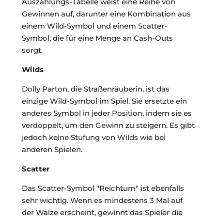
Auszahlungs-Tabelle weist eine Reihe von
Gewinnen auf, darunter eine Kombination aus
einem Wild-Symbol und einem Scatter-
Symbol, die für eine Menge an Cash-Outs
sorgt.
Wilds
Dolly Parton, die Straßenräuberin, ist das
einzige Wild-Symbol im Spiel. Sie ersetzte ein
anderes Symbol in jeder Position, indem sie es
verdoppelt, um den Gewinn zu steigern. Es gibt
jedoch keine Stufung von Wilds wie bei
anderen Spielen.
Scatter
Das Scatter-Symbol "Reichtum" ist ebenfalls
sehr wichtig. Wenn es mindestens 3 Mal auf
der Walze erscheint, gewinnt das Spieler die