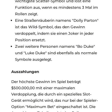
wichtigste Scatter-Symbol und löst eine
Funktion aus, wenn es mindestens 3 Mal im
Rollen zeigt.
Eine Straßenräuberin namens "Dolly Parton"
ist das Wild-Symbol, das den Gewinn
verdoppelt, indem sie einen Joker in jeder
Position ersetzt.
Zwei weitere Personen namens "Bo Duke"
und "Luke Duke" sind ebenfalls als normale
Symbole ausgelegt.
Auszahlungen
Der höchste Gewinn im Spiel beträgt
$500.000,00 mit einer maximalen
Verdopplung, die durch ein spezielles Slot-
Gerät ermöglicht wird, das nur bei der Spieler-
Option "Maximum Bet" eingeschaltet ist. Die