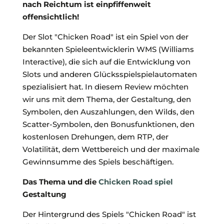
nach Reichtum ist einpfiffenweit
offensichtlich!
Der Slot "Chicken Road" ist ein Spiel von der
bekannten Spieleentwicklerin WMS (Williams
Interactive), die sich auf die Entwicklung von
Slots und anderen Glücksspielspielautomaten
spezialisiert hat. In diesem Review möchten
wir uns mit dem Thema, der Gestaltung, den
Symbolen, den Auszahlungen, den Wilds, den
Scatter-Symbolen, den Bonusfunktionen, den
kostenlosen Drehungen, dem RTP, der
Volatilität, dem Wettbereich und der maximale
Gewinnsumme des Spiels beschäftigen.
Das Thema und die
Chicken Road spiel
Gestaltung
Der Hintergrund des Spiels "Chicken Road" ist