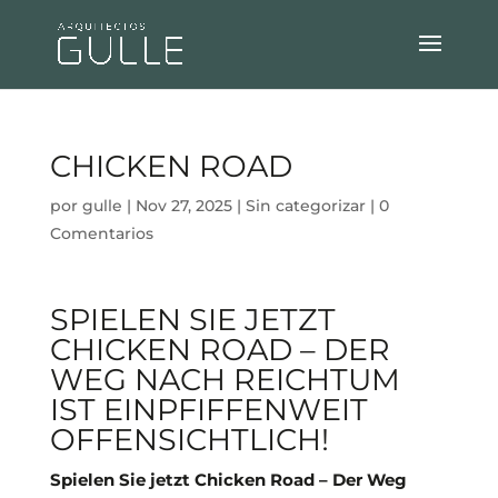
CHICKEN ROAD
por
gulle
|
Nov 27, 2025
|
Sin categorizar
|
0
Comentarios
SPIELEN SIE JETZT
CHICKEN ROAD – DER
WEG NACH REICHTUM
IST EINPFIFFENWEIT
OFFENSICHTLICH!
Spielen Sie jetzt Chicken Road – Der Weg