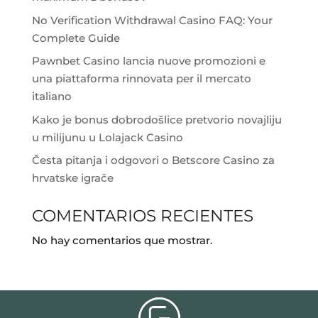
No Verification Withdrawal Casino FAQ: Your
Complete Guide
Pawnbet Casino lancia nuove promozioni e
una piattaforma rinnovata per il mercato
italiano
Kako je bonus dobrodošlice pretvorio novajliju
u milijunu u Lolajack Casino
Česta pitanja i odgovori o Betscore Casino za
hrvatske igrače
COMENTARIOS RECIENTES
No hay comentarios que mostrar.