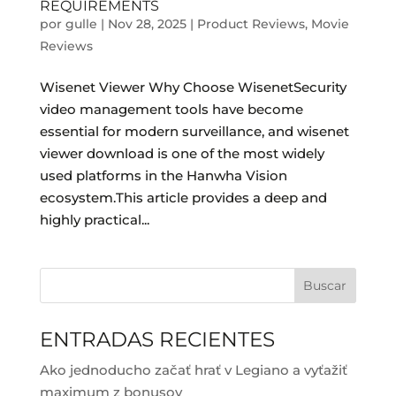
REQUIREMENTS
por
gulle
|
Nov 28, 2025
|
Product Reviews, Movie
Reviews
Wisenet Viewer Why Choose WisenetSecurity
video management tools have become
essential for modern surveillance, and wisenet
viewer download is one of the most widely
used platforms in the Hanwha Vision
ecosystem.This article provides a deep and
highly practical...
Buscar
ENTRADAS RECIENTES
Ako jednoducho začať hrať v Legiano a vyťažiť
maximum z bonusov