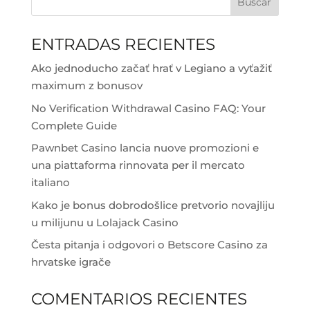
Buscar
ENTRADAS RECIENTES
Ako jednoducho začať hrať v Legiano a vyťažiť
maximum z bonusov
No Verification Withdrawal Casino FAQ: Your
Complete Guide
Pawnbet Casino lancia nuove promozioni e
una piattaforma rinnovata per il mercato
italiano
Kako je bonus dobrodošlice pretvorio novajliju
u milijunu u Lolajack Casino
Česta pitanja i odgovori o Betscore Casino za
hrvatske igrače
COMENTARIOS RECIENTES