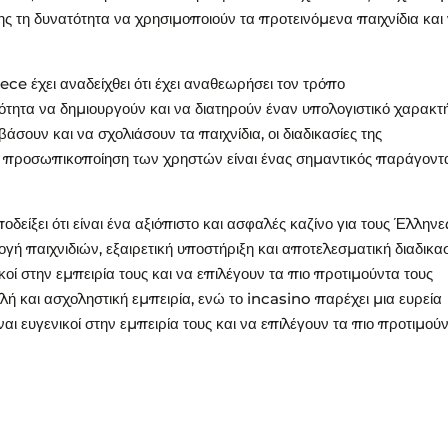
σης τη δυνατότητα να χρησιμοποιούν τα προτεινόμενα παιχνίδια και
ce έχει αναδείχθει ότι έχει αναθεωρήσει τον τρόπο
τητα να δημιουργούν και να διατηρούν έναν υπολογιστικό χαρακτ
βάσουν και να σχολιάσουν τα παιχνίδια, οι διαδικασίες της
. Η προσωπικοποίηση των χρηστών είναι ένας σημαντικός παράγοντ
είξει ότι είναι ένα αξιόπιστο και ασφαλές καζίνο για τους Έλληνε
γή παιχνιδιών, εξαιρετική υποστήριξη και αποτελεσματική διαδικα
κοί στην εμπειρία τους και να επιλέγουν τα πιο προτιμούντα τους
λή και ασχοληστική εμπειρία, ενώ το incasino παρέχει μια ευρεία
αι ευγενικοί στην εμπειρία τους και να επιλέγουν τα πιο προτιμού