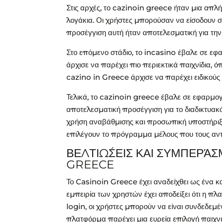
Στις αρχές, το cazinoin greece ήταν μια απλ
λογάκια. Οι χρήστες μπορούσαν να είσοδουν στ
προσέγγιση αυτή ήταν αποτελεσματική για την 
Στο επόμενο στάδιο, το incasino έβαλε σε εφ
άρχισε να παρέχει πιο περιεκτικά παιχνίδια, όπ
cazino in Greece άρχισε να παρέχει ειδικού
Τελικά, το cazinoin greece έβαλε σε εφαρμο
αποτελεσματική προσέγγιση για το διαδικτυακ
χρήση αναβάθμισης και προσωπική υποστήριξη
επιλέγουν το πρόγραμμα μέλους που τους αντ
ΒΕΛΤΙΏΣΕΙΣ ΚΑΙ ΣΥΜΠΕΡΆΣ
GREECE
Το Casinoin Greece έχει αναδείχθει ως ένα κα
εμπειρία των χρηστών έχει αποδείξει ότι η π
login, οι χρήστες μπορούν να είναι συνδεδεμέ
πλατφόρμα παρέχει μια ευρεία επιλογή παιχνι