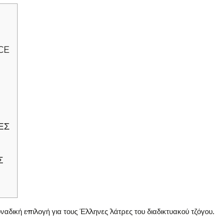
CE
ΈΣ
Σ
αδική επιλογή για τους Έλληνες λάτρες του διαδικτυακού τζόγου.