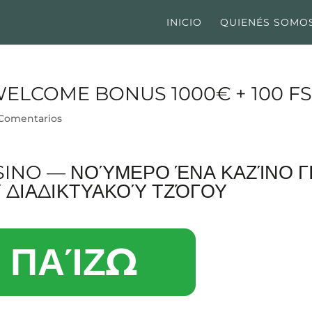
INICIO
QUIENÉS SOMO
WELCOME BONUS 1000€ + 100 F
Comentarios
SINO — ΝΟΎΜΕΡΟ ΈΝΑ ΚΑΖΊΝΟ Γ
 ΔΙΑΔΙΚΤΥΑΚΟΎ ΤΖΌΓΟΥ
️ ΠΑΊΖΩ