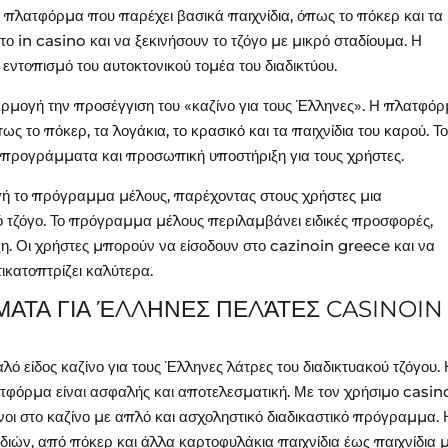
ή πλατφόρμα που παρέχει βασικά παιχνίδια, όπως το πόκερ και τα
ο in casino και να ξεκινήσουν το τζόγο με μικρό σταδίουμα. Η
εντοπισμό του αυτοκτονικού τομέα του διαδικτύου.
αρμογή την προσέγγιση του «καζίνο για τους Έλληνες». Η πλατφό
ως το πόκερ, τα λογάκια, το κρασικό και τα παιχνίδια του καρού. Τ
ς προγράμματα και προσωπική υποστήριξη για τους χρήστες.
γή το πρόγραμμα μέλους, παρέχοντας στους χρήστες μια
ό τζόγο. Το πρόγραμμα μέλους περιλαμβάνει ειδικές προσφορές,
. Οι χρήστες μπορούν να είσοδουν στο cazinoin greece και να
ικατοπτρίζει καλύτερα.
ΜΑΤΑ ΓΙΑ ΈΛΛΗΝΕΣ ΠΕΛΆΤΕΣ CASINOIN
λό είδος καζίνο για τους Έλληνες λάτρες του διαδικτυακού τζόγου.
λατφόρμα είναι ασφαλής και αποτελεσματική. Με τον χρήσιμο casin
νοι στο καζίνο με απλό και ασχοληστικό διαδικαστικό πρόγραμμα. 
διών, από πόκερ και άλλα καρτοφυλάκια παιχνίδια έως παιχνίδια 