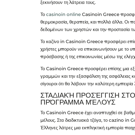
ξεκινήσουν τη λάτρεια τους.
Το
casinoin online
Casinoin Greece προσφέρ
θερμοκρασία, θεραπεία, και πολλά άλλα. Οι πα
δεδομένων των χρηστών και την προστασία 
Το καζίνο in Casinoin Greece προσφέρει επίση
χρήστες μπορούν να επικοινωνήσουν με το υπο
πρόσβασης ή της επικοινωνίας μέσω της ελέγχ
Το Casinoin Greece προσφέρει επίσης μια εξα
γραμμών και την εξασφάλιση της ασφάλειας κα
σίγουροι ότι θα λάβουν την καλύτερη εμπειρί
ΣΤΑΔΙΑΚΉ ΠΡΟΣΈΓΓΙΣΗ ΣΤ
ΠΡΌΓΡΑΜΜΑ ΜΈΛΟΥΣ
Το Casinoin Greece έχει αναπτυχθεί σε βαθ
μέλους. Στα διαδικτυακά τζόγα, το cazino in
Έλληνες λάτρες μια εκπληκτική εμπειρία παιχν