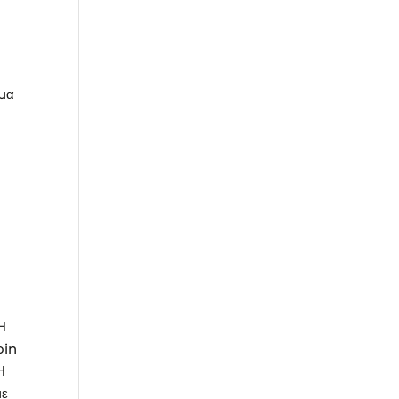
ρμα
ο
 Η
oin
Η
με