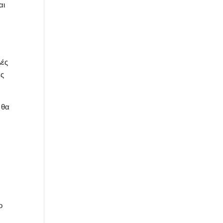
αι
λές
ές
 θα
ο