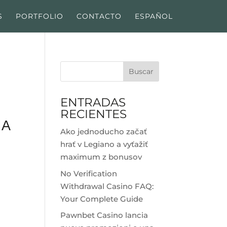
S
PORTFOLIO
CONTACTO
ESPAÑOL
S
Buscar
ENTRADAS
RECIENTES
ΙΑ
Ako jednoducho začať
hrať v Legiano a vyťažiť
maximum z bonusov
No Verification
Withdrawal Casino FAQ:
Your Complete Guide
Pawnbet Casino lancia