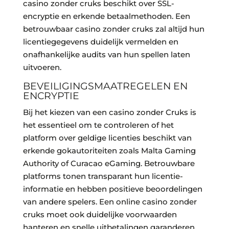
casino zonder cruks beschikt over SSL-
encryptie en erkende betaalmethoden. Een
betrouwbaar casino zonder cruks zal altijd hun
licentiegegevens duidelijk vermelden en
onafhankelijke audits van hun spellen laten
uitvoeren.
BEVEILIGINGSMAATREGELEN EN
ENCRYPTIE
Bij het kiezen van een casino zonder Cruks is
het essentieel om te controleren of het
platform over geldige licenties beschikt van
erkende gokautoriteiten zoals Malta Gaming
Authority of Curacao eGaming. Betrouwbare
platforms tonen transparant hun licentie-
informatie en hebben positieve beoordelingen
van andere spelers. Een online casino zonder
cruks moet ook duidelijke voorwaarden
hanteren en snelle uitbetalingen garanderen.