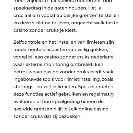
meer vrijheid, maar spelers moeten zelf hun
speelgedrag in de gaten houden. Het is
cruciaal om vooraf duidelijke grenzen te stellen
en deze strikt na te leven, ongeacht welk beste
casino zonder cruks je kiest.
Zelfcontrole en het instellen van limieten zijn
fundamentele aspecten van veilig gokken,
vooral bij een casino zonder cruks nederland
waar externe monitoring ontbreekt. Een
betrouwbaar casino zonder cruks biedt vaak
ingebouwde tools voor limietinstelling, zoals
stortings- en verlieslimieten. Spelers moeten
deze functies actief gebruiken en regelmatig
evalueren of hun speelgedrag binnen de
gestelde grenzen blijft bij elk online casino
zonder cruks dat zij bezoeken.