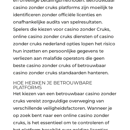
en onveilige betalingsmethoden. Betrouwbaar
casino zonder cruks platforms zijn moeilijk te
identificeren zonder officiële licenties en
onafhankelijke audits van spelresultaten.
Spelers die kiezen voor casino zonder Cruks,
online casino zonder cruks diensten of casino
zonder cruks nederland opties lopen het risico
hun inzetten en persoonlijke gegevens te
verliezen aan malafide operators die geen
beste casino zonder cruks of betrouwbaar
casino zonder cruks standaarden hanteren.
HOE HERKEN JE BETROUWBARE
PLATFORMS
Het kiezen van een betrouwbaar casino zonder
cruks vereist zorgvuldige overweging van
verschillende veiligheidsfactoren. Wanneer je
op zoek bent naar een online casino zonder
cruks, is het essentieel om te controleren of
het platform beschikt over geldige licenties