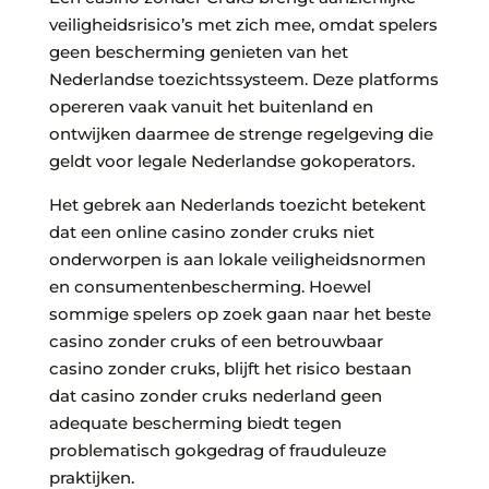
veiligheidsrisico’s met zich mee, omdat spelers
geen bescherming genieten van het
Nederlandse toezichtssysteem. Deze platforms
opereren vaak vanuit het buitenland en
ontwijken daarmee de strenge regelgeving die
geldt voor legale Nederlandse gokoperators.
Het gebrek aan Nederlands toezicht betekent
dat een online casino zonder cruks niet
onderworpen is aan lokale veiligheidsnormen
en consumentenbescherming. Hoewel
sommige spelers op zoek gaan naar het beste
casino zonder cruks of een betrouwbaar
casino zonder cruks, blijft het risico bestaan
dat casino zonder cruks nederland geen
adequate bescherming biedt tegen
problematisch gokgedrag of frauduleuze
praktijken.