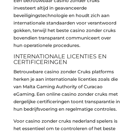
Een betrouwbaar casino zonder cruks
investeert altijd in geavanceerde
beveiligingstechnologie en houdt zich aan
internationale standaarden voor verantwoord
gokken, terwijl het beste casino zonder cruks
bovendien transparant communiceert over
hun operationele procedures.
INTERNATIONALE LICENTIES EN
CERTIFICERINGEN
Betrouwbare casino zonder Cruks platforms
herken je aan internationale licenties zoals die
van Malta Gaming Authority of Curacao
eGaming. Een online casino zonder cruks met
dergelijke certificeringen toont transparantie in
hun bedrijfsvoering en regelmatige controles.
Voor casino zonder cruks nederland spelers is
het essentieel om te controleren of het beste