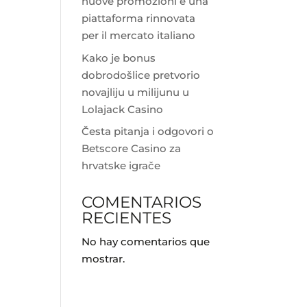
nuove promozioni e una
piattaforma rinnovata
per il mercato italiano
Kako je bonus
dobrodošlice pretvorio
novajliju u milijunu u
Lolajack Casino
Česta pitanja i odgovori o
Betscore Casino za
hrvatske igrače
COMENTARIOS
RECIENTES
No hay comentarios que
mostrar.