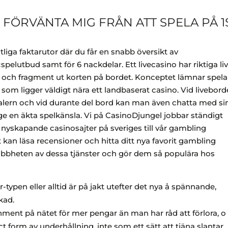
 FÖRVÄNTA MIG FRÅN ATT SPELA PÅ 1
liga faktarutor där du får en snabb översikt av
pelutbud samt för 6 nackdelar. Ett livecasino har riktiga li
 och fragment ut korten på bordet. Konceptet lämnar spel
som ligger väldigt nära ett landbaserat casino. Vid livebor
ealern och vid durante del bord kan man även chatta med si
ge en äkta spelkänsla. Vi på CasinoDjungel jobbar ständigt
l nyskapande casinosajter på sveriges till vår gambling
t kan läsa recensioner och hitta ditt nya favorit gambling
abbheten av dessa tjänster och gör dem så populära hos
ypen eller alltid är på jakt utefter det nya å spännande,
kad.
hment på nätet för mer pengar än man har råd att förlora, o
 form av underhållning, inte som ett sätt att tjäna slantar.