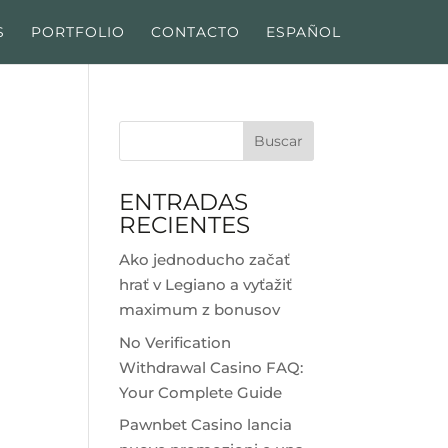
S
PORTFOLIO
CONTACTO
ESPAÑOL
Buscar
ENTRADAS
RECIENTES
Ako jednoducho začať
hrať v Legiano a vyťažiť
maximum z bonusov
No Verification
Withdrawal Casino FAQ:
Your Complete Guide
Pawnbet Casino lancia