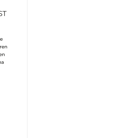
ST
ve
aren
den
na