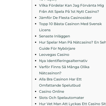
Vilka Fördelar Kan Jag Förvänta Mig
Från Att Spela På 1st Nytt Casino?
Jämför De Flesta Casinosidor
Topp 10 Bästa Casinon Med Svensk
Licens
Senaste Inläggen
Hur Spelar Man På Nätcasino? En Se
Guide För Nybörjare
Leovegas Casino
Nya Identifieringsalternativ
Varför Finns Så Många Olika
Nätcasinon?
Alla Bra Casinon Har Ett
Omfattande Spelutbud
Casino Online
Slots Och Spelautomater
Hur Vet Man Att Lyckas Ett Casino Sit