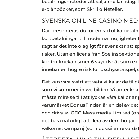
betalningsmetoder att välja mellan idag.
e-plånböcker, som Skrill o Neteller.
SVENSKA ON LINE CASINO MED
Där presenteras du för en rad olika betal
kortbetalningar till moderna möjligheter f
sagt är det inte olagligt för svenskar at
risker. Utan en licens från Spelinspekti
kontrollmekanismer 6 skyddsnät som exist
innebär en högre risk för oschyssta spel,
Det kan vara svårt att veta vilka av de til
som vi kommer in we bilden. Vi antecknar
måste mire se till att lyckas våra källor ä
varumärket BonusFinder, är en del av 
och drivs av GDC Mass media Limited (o
det bara naturligt att flera av dem börjar
välkomstkampanj (som också är rekordstor,